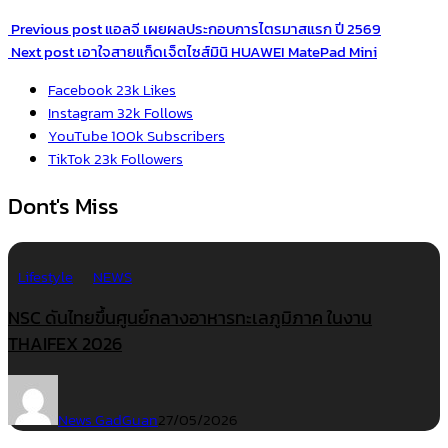
Previous post
แอลจี เผยผลประกอบการไตรมาสแรก ปี 2569
Next post
เอาใจสายแก็ดเจ็ตไซส์มินิ HUAWEI MatePad Mini
Facebook
23k
Likes
Instagram
32k
Follows
YouTube
100k
Subscribers
TikTok
23k
Followers
Dont's Miss
Lifestyle
NEWS
NSC ดันไทยขึ้นศูนย์กลางอาหารทะเลภูมิภาค ในงาน
THAIFEX 2026
News GadGuan
27/05/2026