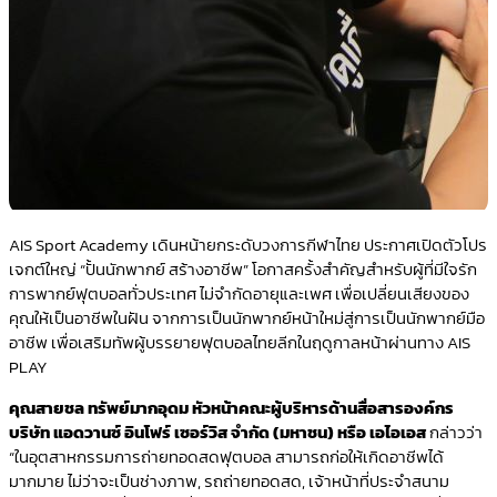
AIS Sport Academy เดินหน้ายกระดับวงการกีฬาไทย ประกาศเปิดตัวโปร
เจกต์ใหญ่ “ปั้นนักพากย์ สร้างอาชีพ” โอกาสครั้งสำคัญสำหรับผู้ที่มีใจรัก
การพากย์ฟุตบอลทั่วประเทศ ไม่จำกัดอายุและเพศ เพื่อเปลี่ยนเสียงของ
คุณให้เป็นอาชีพในฝัน จากการเป็นนักพากย์หน้าใหม่สู่การเป็นนักพากย์มือ
อาชีพ เพื่อเสริมทัพผู้บรรยายฟุตบอลไทยลีกในฤดูกาลหน้าผ่านทาง AIS
PLAY
คุณสายชล ทรัพย์มากอุดม หัวหน้าคณะผู้บริหารด้านสื่อสารองค์กร
บริษัท แอดวานซ์ อินโฟร์ เซอร์วิส จำกัด (มหาชน) หรือ เอไอเอส
กล่าวว่า
“ในอุตสาหกรรมการถ่ายทอดสดฟุตบอล สามารถก่อให้เกิดอาชีพได้
มากมาย ไม่ว่าจะเป็นช่างภาพ, รถถ่ายทอดสด, เจ้าหน้าที่ประจำสนาม