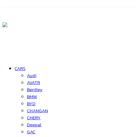
CARS
Audi
AVATR
Bentley
BMW
BYD
CHANGAN
CHERY
Deepal
GAC