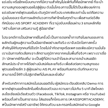
แข่งขัน หรืออีกหนึ่งบทบาทที่มีความสำคัญไม่แพ้กันก็คือนักพากย์ ที่จะนำ
ความสนุกของฟุตบอลไปสู่ผู้ชม ดังนั้นโครงการนี้ไม่ได้เป็นเพียงแค่การ
แข่งขันพากย์ฟุตบอลในระดับภูมิภาคทั่วประเทศเพียงเท่านั้น แต่คือความ
มุ่งมั่นของเราในการผลักดันวงการกีฬาไทยในทุกด้าน เพื่อสานต่อวิสัย
ทัศน์ของ AIS SPORT ACADEMY ที่เรามุ่งขับเคลื่อนผ่าน 3 แกนหลักคือ
“สร้างโอกาส เสริมความรู้​ สู่มืออาชีพ”
โปรเจกต์การปั้นนักพากย์ในครั้งนี้ เป็นการตอกย้ำภารกิจในแกนของการ
ผลักดันผู้คนสู่ความเป็นมืออาชีพอย่างแท้จริง เราจึงเปิดโอกาสครั้ง
สำคัญให้กับทุกคนที่มีใจรัก โดยไม่จำกัดอายุหรือเพศ ขอเพียงมีความมั่นใจ
เราเน้นการคัดเลือกเจาะลึกตามภูมิภาคจากคนในพื้นที่จริงๆ เพราะเราเชื่อ
ว่า ‘นักพากย์ท้องถิ่น’ จะเป็นผู้ที่มีความเข้าใจและสามารถนำเสนออัต
ลักษณ์ประจำภาคได้อย่างมีเสน่ห์และแท้จริง เพื่อส่งต่อความสนุกของ
ฟุตบอลไทยลีก 3 สู่ผู้ชมผ่าน AIS PLAY พร้อมกับยกระดับทักษะความ
สามารถนี้ ให้ก้าวไปสู่อาชีพที่มั่นคงและยั่งยืน”
สำหรับกติกาการสมัครในรอบออดิชั่น ผู้สมัครจะต้องอัดคลิป Demo การ
พากย์ฟุตบอลไทยลีกในสไตล์ของตัวเอง ความยาวไม่เกิน 5 นาที อัพโหลด
ลงโซเชียลมีเดียส่วนตัว (Facebook, TikTok, Instagram หรือ YouTube)
พร้อมตั้งค่าเป็นสาธารณะ ใส่แฮชแท็กโครงการ (#AISSPORTACADEMY,
#ปั้นนักพากย์สร้างอาชีพ) ให้ครบถ้วน และกรอกใบสมัครผ่าน Google