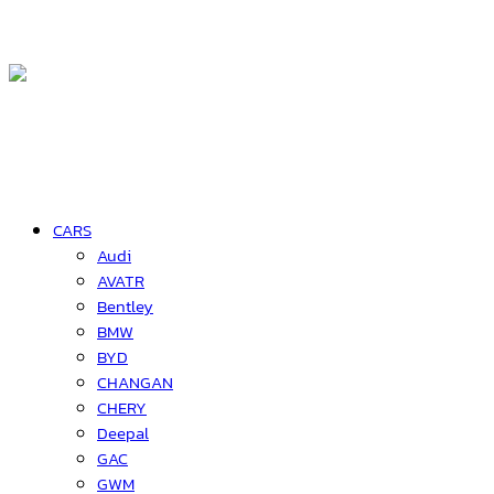
CARS
Audi
AVATR
Bentley
BMW
BYD
CHANGAN
CHERY
Deepal
GAC
GWM