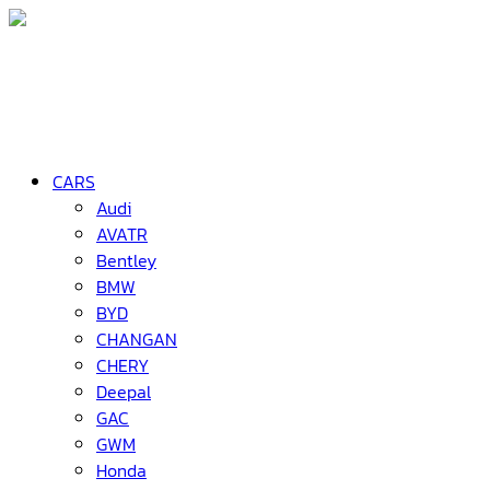
CARS
Audi
AVATR
Bentley
BMW
BYD
CHANGAN
CHERY
Deepal
GAC
GWM
Honda