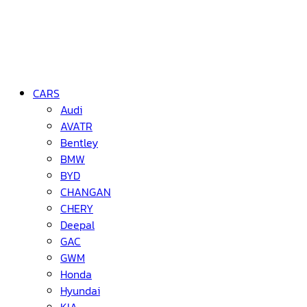
CARS
Audi
AVATR
Bentley
BMW
BYD
CHANGAN
CHERY
Deepal
GAC
GWM
Honda
Hyundai