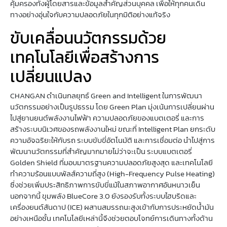
คุ้มครองทั้งผู้โดยสารและข้อมูลสำคัญส่วนบุคคล เพื่อให้ทุกคนเดิน
ทางอย่างอุ่นใจกับความปลอดภัยในทุกมิติอย่างแท้จริง
ขับเคลื่อนนวัตกรรมด้วย
เทคโนโลยีเพื่อสร้างการ
เปลี่ยนแปลง
CHANGAN ดำเนินกลยุทธ์ Green and Intelligent ในการพัฒนา
นวัตกรรมอย่างเป็นรูปธรรม โดย Green Plan มุ่งเน้นการเปลี่ยนผ่าน
ไปสู่ยานยนต์พลังงานไฟฟ้า ความปลอดภัยของแบตเตอรี่ และการ
สร้างระบบนิเวศของรถพลังงานใหม่ ขณะที่ Intelligent Plan ยกระดับ
ความอัจฉริยะให้กับรถ ระบบขับขี่อัตโนมัติ และการเชื่อมต่อ นำไปสู่การ
พัฒนานวัตกรรมที่สำคัญมากมายไม่ว่าจะเป็น ระบบแบตเตอรี่
Golden Shield ที่มอบมาตรฐานความปลอดภัยสูงสุด และเทคโนโลยี
ทำความร้อนแบบพัลส์ความถี่สูง (High-Frequency Pulse Heating)
ซึ่งช่วยเพิ่มประสิทธิภาพการขับขี่แม้ในสภาพอากาศอันหนาวเย็น
นอกจากนี้ ขุมพลัง BlueCore 3.0 ยังรองรับทั้งระบบไฮบริดและ
เครื่องยนต์สันดาป (ICE) ผสานสมรรถนะสูงเข้ากับการประหยัดน้ำมัน
อย่างเหนือชั้น เทคโนโลยีเหล่านี้จึงช่วยตอบโจทย์การเดินทางทั้งด้าน