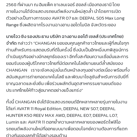
2568 ที่ผ่านมา ณ อิมแพ็ค ชาเลนเจอร์ ฮอลล์ เมืองทองธานี โดย
ภายในงานได้จัดแสดงรถยนต์พลังงานใหม่สุดล้ำ นำโดยการเปิด
ตัวอย่างเป็นทางการของ AVATR 07 และ DEEPAL S05 Max Long
Range ซึ่งผลิตจากโรงงานฉางอาน ออโตโมบิล จังหวัดระยอง
นายโจว ชิง รองประธาน บริษัท ฉางอาน ออโต้ เซลส์
(
ประเทศไทย
)
จำกัด
กล่าวว่า “CHANGAN ขอขอบคุณลูกค้าชาวไทยและผู้ที่สนใจทุก
ท่านสำหรับกระแสตอบรับที่ดีในครั้งนี้ ซึ่งนับเป็นอีกหนึ่งบทพิสูจน์การ
ดำเนินธุรกิจอย่างมีกลยุทธ์ของเรา อีกทั้งสะท้อนความเชื่อมั่นและการ
ยอมรับของผู้บริโภคชาวไทยที่มีต่อเทคโนโลยียานยนต์ล้ำสมัยของ
CHANGAN เราจะยังคงมุ่งมั่นเดินหน้าลงทุนอย่างต่อเนื่อง พร้อมทั้ง
สนับสนุนการถ่ายทอดเทคโนโลยี และพัฒนาโซลูชันสำหรับการขับขี่ที่
ชาญฉลาดและยั่งยืน เพื่อร่วมผลักดันอุตสาหกรรมยานยนต์ของ
ประเทศไทยให้ก้าวสู่อนาคตอย่างแข็งแกร่ง”
ทั้งนี้ CHANGAN ยังได้จัดแสดงรถยนต์อีกหลากหลายรุ่นภายในงาน
ได้แก่ AVATR 11 Royal Edition, DEEPAL NEW S07, DEEPAL
HUNTER K50 REEV MAX AWD, DEEPAL E07, DEEPAL L07,
Lumin และ AVATR 11 ตอกย้ำความหลากหลายของพอร์ตโฟลิโอ
รถยนต์พลังงานใหม่ที่ออกแบบมาเพื่อตอบโจทย์ความต้องการที่แตก
ต่างกันของลูกค้าได้อย่างรอบด้าน