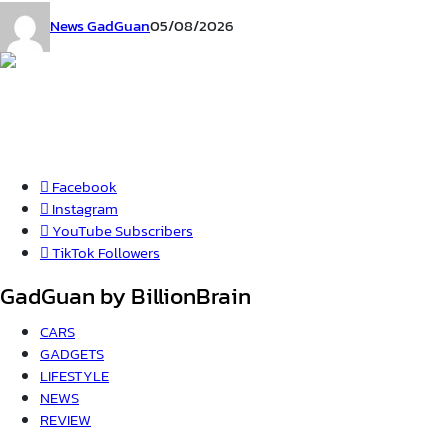
News GadGuan
05/08/2026
Facebook
Instagram
YouTube
Subscribers
TikTok
Followers
GadGuan by BillionBrain
CARS
GADGETS
LIFESTYLE
NEWS
REVIEW