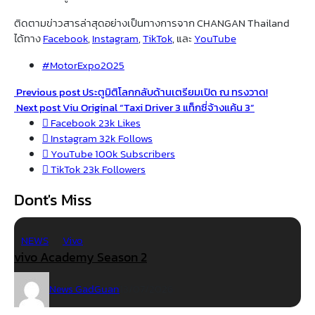
ติดตามข่าวสารล่าสุดอย่างเป็นทางการจาก CHANGAN Thailand
ได้ทาง
Facebook
,
Instagram
,
TikTok
, และ
YouTube
#MotorExpo2025
Previous post
ประตูมิติโลกกลับด้านเตรียมเปิด ณ ทรงวาด!
Next post
Viu Original “Taxi Driver 3 แท็กซี่จ้างแค้น 3”
Facebook
23k
Likes
Instagram
32k
Follows
YouTube
100k
Subscribers
TikTok
23k
Followers
Dont's Miss
NEWS
Vivo
vivo Academy Season 2
News GadGuan
13/07/2026