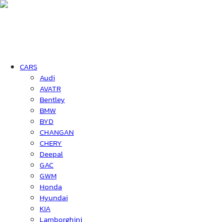
CARS
Audi
AVATR
Bentley
BMW
BYD
CHANGAN
CHERY
Deepal
GAC
GWM
Honda
Hyundai
KIA
Lamborghini