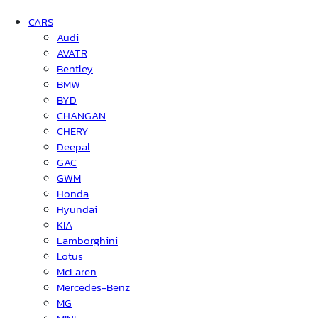
CARS
Audi
AVATR
Bentley
BMW
BYD
CHANGAN
CHERY
Deepal
GAC
GWM
Honda
Hyundai
KIA
Lamborghini
Lotus
McLaren
Mercedes-Benz
MG