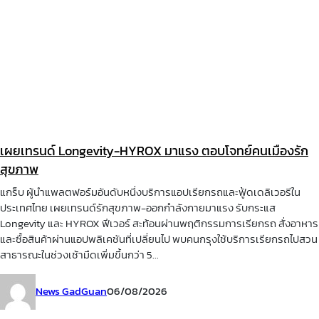
เผยเทรนด์ Longevity-HYROX มาแรง ตอบโจทย์คนเมืองรัก
สุขภาพ
แกร็บ ผู้นำแพลตฟอร์มอันดับหนึ่งบริการแอปเรียกรถและฟู้ดเดลิเวอรีใน
ประเทศไทย เผยเทรนด์รักสุขภาพ-ออกกำลังกายมาแรง รับกระแส
Longevity และ HYROX ฟีเวอร์ สะท้อนผ่านพฤติกรรมการเรียกรถ สั่งอาหาร
และซื้อสินค้าผ่านแอปพลิเคชันที่เปลี่ยนไป พบคนกรุงใช้บริการเรียกรถไปสวน
สาธารณะในช่วงเช้ามืดเพิ่มขึ้นกว่า 5...
News GadGuan
06/08/2026