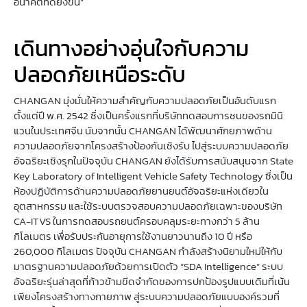
อนาคตที่ดียิ่งขึ้น”
เดินทางอย่างอุ่นใจกับความ
ปลอดภัยเหนือระดับ
CHANGAN มุ่งมั่นให้ความสำคัญกับความปลอดภัยเป็นอันดับแรก
ตั้งแต่ปี พ.ศ. 2542 ซึ่งเป็นครั้งแรกที่บริษัททดสอบการชนของรถมินิ
แวนในประเทศจีน นับจากนั้น CHANGAN ได้พัฒนาศักยภาพด้าน
ความปลอดภัยจากโครงสร้างป้องกันเชิงรับ ไปสู่ระบบความปลอดภัย
อัจฉริยะเชิงรุกในปัจจุบัน CHANGAN ยังได้รับการสนับสนุนจาก State
Key Laboratory of Intelligent Vehicle Safety Technology ซึ่งเป็น
ห้องปฏิบัติการด้านความปลอดภัยยานยนต์อัจฉริยะแห่งเดียวใน
อุตสาหกรรม และใช้ระบบตรวจสอบความปลอดภัยเฉพาะของบริษัท
CA-ITVS ในการทดสอบรถยนต์ครอบคลุมระยะทางกว่า 5 ล้าน
กิโลเมตร เพื่อรับประกันอายุการใช้งานยาวนานถึง 10 ปี หรือ
260,000 กิโลเมตร ปัจจุบัน CHANGAN กำลังสร้างนิยามใหม่ให้กับ
มาตรฐานความปลอดภัยด้วยการเปิดตัว “SDA Intelligence” ระบบ
อัจฉริยะรุ่นล่าสุดที่ก้าวข้ามขีดจำกัดของการปกป้องรูปแบบเดิมที่เน้น
เพียงโครงสร้างทางกายภาพ สู่ระบบความปลอดภัยแบบองค์รวมที่