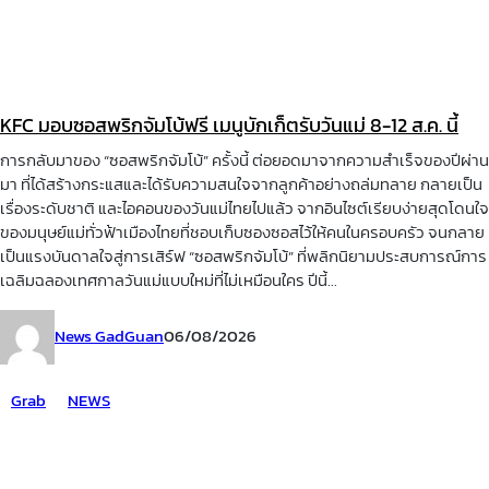
KFC มอบซอสพริกจัมโบ้ฟรี เมนูบักเก็ตรับวันแม่ 8-12 ส.ค. นี้
การกลับมาของ “ซอสพริกจัมโบ้” ครั้งนี้ ต่อยอดมาจากความสำเร็จของปีผ่าน
มา ที่ได้สร้างกระแสและได้รับความสนใจจากลูกค้าอย่างถล่มทลาย กลายเป็น
เรื่องระดับชาติ และไอคอนของวันแม่ไทยไปแล้ว จากอินไซต์เรียบง่ายสุดโดนใจ
ของมนุษย์แม่ทั่วฟ้าเมืองไทยที่ชอบเก็บซองซอสไว้ให้คนในครอบครัว จนกลาย
เป็นแรงบันดาลใจสู่การเสิร์ฟ “ซอสพริกจัมโบ้” ที่พลิกนิยามประสบการณ์การ
เฉลิมฉลองเทศกาลวันแม่แบบใหม่ที่ไม่เหมือนใคร ปีนี้...
News GadGuan
06/08/2026
Grab
NEWS