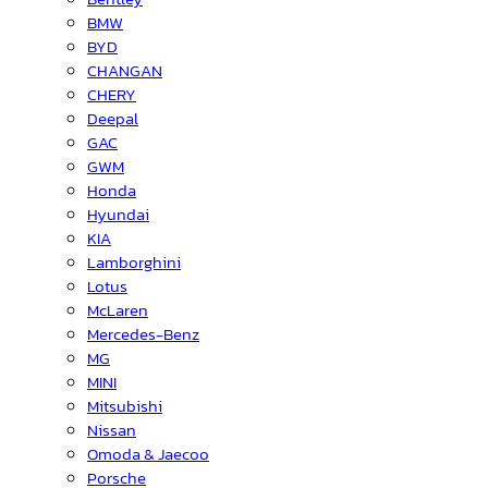
BMW
BYD
CHANGAN
CHERY
Deepal
GAC
GWM
Honda
Hyundai
KIA
Lamborghini
Lotus
McLaren
Mercedes-Benz
MG
MINI
Mitsubishi
Nissan
Omoda & Jaecoo
Porsche