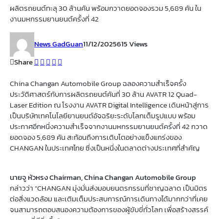
ผลิตรถยนต์ทะลุ 30 ล้านคัน พร้อมกวาดยอดจองรวม 5,689 คัน ใน
งานมหกรรมยานยนต์ครั้งที่ 42
News GadGuan
11/12/2025
615 Views
Share
China Changan Automobile Group ฉลองความสำเร็จครั้ง
ประวัติศาสตร์กับการผลิตรถยนต์คันที่ 30 ล้าน AVATR 12 Quad-
Laser Edition ณ โรงงาน AVATR Digital Intelligence เดินหน้าสู่การ
เป็นบริษัทเทคโนโลยียานยนต์อัจฉริยะระดับโลกเต็มรูปแบบ พร้อม
ประกาศอีกหนึ่งความสำเร็จจากงานมหกรรมยานยนต์ครั้งที่ 42 กวาด
ยอดจอง 5,689 คัน สะท้อนถึงการเติบโตอย่างแข็งแกร่งของ
CHANGAN ในประเทศไทย ซึ่งเป็นหนึ่งในตลาดต่างประเทศที่สำคัญ
นายจู
หัวหรง
Chairman, China Changan Automobile Group
กล่าวว่า “CHANGAN มุ่งมั่นส่งมอบยนตรกรรมที่ชาญฉลาด เป็นมิตร
ต่อสิ่งแวดล้อม และเติมเต็มประสบการณ์การเดินทางได้มากกว่าที่เคย
จนสามารถตอบสนองความต้องการของผู้ขับขี่ทั่วโลก เพื่อสร้างสรรค์