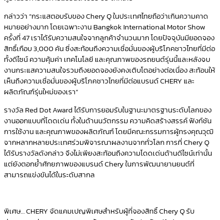
กล่าวว่า “กระแสตอบรับของ Chery Q ในประเทศไทยถือว่าเกินความคาด
หมายอย่างมาก โดยเฉพาะงาน Bangkok International Motor Show
ครั้งที่ 47 เราได้รับความสนใจจากลูกค้าจำนวนมาก โดยปัจจุบันมียอดจอง
สิทธิ์เกือบ 3,000 คัน ซึ่งสะท้อนถึงความเชื่อมั่นของผู้บริโภคชาวไทยที่มีต่อ
ทั้งดีไซน์ ความคุ้มค่า เทคโนโลยี และคุณภาพของรถยนต์รุ่นนี้และหลังจบ
งานกระแสความสนใจรวมถึงยอดจองยังคงเติบโตอย่างต่อเนื่อง สะท้อนให้
เห็นถึงความเชื่อมั่นของผู้บริโภคชาวไทยที่มีต่อแบรนด์ CHERY และ
ผลิตภัณฑ์รุ่นใหม่ของเรา”
รางวัล Red Dot Award ได้รับการยอมรับในฐานะมาตรฐานระดับโลกของ
งานออกแบบที่โดดเด่น ทั้งในด้านนวัตกรรม ความคิดสร้างสรรค์ ฟังก์ชัน
การใช้งาน และคุณภาพของผลิตภัณฑ์ โดยมีคณะกรรมการผู้ทรงคุณวุฒิ
จากหลากหลายประเทศร่วมพิจารณาผลงานจากทั่วโลก การที่ Chery Q
ได้รับรางวัลดังกล่าว จึงไม่เพียงสะท้อนถึงความโดดเด่นด้านดีไซน์เท่านั้น
แต่ยังตอกย้ำศักยภาพของแบรนด์ Chery ในการพัฒนายานยนต์ที่
สามารถแข่งขันได้ในระดับสากล
พิเศษ… CHERY จัดแคมเปญพิเศษสำหรับผู้ที่จองสิทธิ์ Chery Q รับ