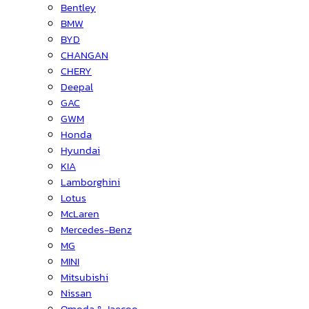
Bentley
BMW
BYD
CHANGAN
CHERY
Deepal
GAC
GWM
Honda
Hyundai
KIA
Lamborghini
Lotus
McLaren
Mercedes-Benz
MG
MINI
Mitsubishi
Nissan
Omoda & Jaecoo