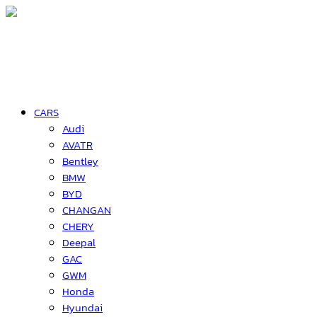
CARS
Audi
AVATR
Bentley
BMW
BYD
CHANGAN
CHERY
Deepal
GAC
GWM
Honda
Hyundai