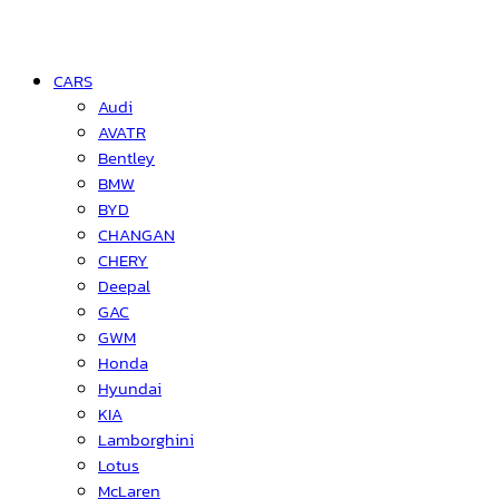
CARS
Audi
AVATR
Bentley
BMW
BYD
CHANGAN
CHERY
Deepal
GAC
GWM
Honda
Hyundai
KIA
Lamborghini
Lotus
McLaren