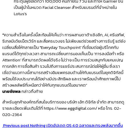
กระตุ้นผู้ซื้อได้กว่า 100,000 คนภายใน 7 วัน และทำให้ Garnier ขึ้น
เป็นผู้นำในหมวด Facial Cleanser สำหรับแบรนด์ที่จำหน่ายใน
Lotus’s
“
ความสำเร็จในครั้งนี้สะท้อนให้เห็นว่า การผสานดาต้าเชิงลึก, AI, ครีเอทีฟ,
รีเทลมีเดียเน็ตเวิร์ก และสื่อครบวงจร ไม่เพียงแต่ช่วยสร้างการรับรู้ แต่ยัง
เปลี่ยนสื่อให้กลายเป็น
‘
Everyday Touchpoint’ ที่เชื่อมต่อผู้บริโภคกับ
แบรนด์ได้ทุกช่วงเวลา สามารถเปลี่ยนการมองเห็นเป็น ‘การลงมือทำ หรือ
Attention’ ที่สามารถวัดผลได้จริง ไม่ว่าจะเป็น การร่วมสนุกกับแคมเปญ
การคลิก การซื้อสินค้า รวมไปถึงการแชร์ประสบการณ์ต่อให้ผู้อื่น ซึ่งเรา
เชื่อว่าแนวทางนี้สามารถสร้างอิมแพครอบด้านให้กับแบรนด์ในยุคดิจิทัลนี้
พร้อมใช้งบประมาณได้อย่างมีประสิทธิผล และเราพร้อมนำศักยภาพนี้ไป
สร้างผลลัพธ์ที่เหนือกว่าให้กับทุกแบรนด์ในอนาคต”
นายชัชพล
กล่าวทิ้งท้าย
สำหรับลูกค้าองค์กรที่สนใจบริการของ บริษัท เอ้ก ดิจิทัล จำกัด สามารถดู
รายละเอียดเพิ่มเติมได้ที่ https://www.eggdigital.com/ หรือ โทร. 02-
020-2364
Previous post
Nothing เปิดอัปเดต OS 4.0 ฉลาดและทรงพลังมากขึ้น