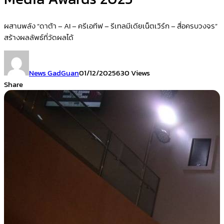
ผสานพลัง “ดาต้า – AI – ครีเอทีฟ – รีเทลมีเดียเน็ตเวิร์ก – สื่อครบวงจร”
สร้างผลลัพธ์ที่วัดผลได้
News GadGuan
01/12/2025
630 Views
Share