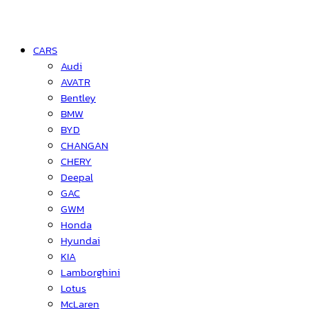
CARS
Audi
AVATR
Bentley
BMW
BYD
CHANGAN
CHERY
Deepal
GAC
GWM
Honda
Hyundai
KIA
Lamborghini
Lotus
McLaren