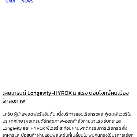
Grab
NEWS
เผยเทรนด์ Longevity-HYROX มาแรง ตอบโจทย์คนเมือง
รักสุขภาพ
แกร็บ ผู้นำแพลตฟอร์มอันดับหนึ่งบริการแอปเรียกรถและฟู้ดเดลิเวอรีใน
ประเทศไทย เผยเทรนด์รักสุขภาพ-ออกกำลังกายมาแรง รับกระแส
Longevity และ HYROX ฟีเวอร์ สะท้อนผ่านพฤติกรรมการเรียกรถ สั่ง
อาหารและซื้อสินค้าผ่านแอปพลิเคชันที่เปลี่ยนไป พบคนกรุงใช้บริการเรียก