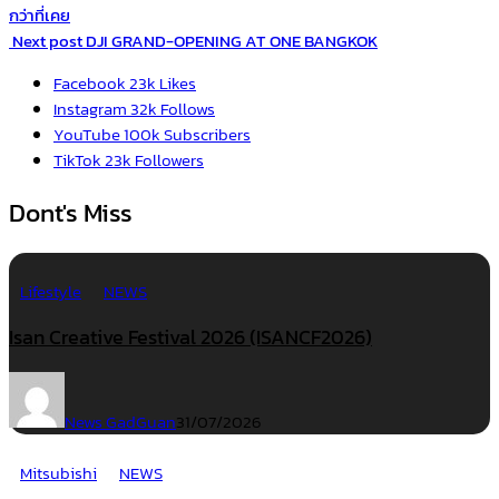
กว่าที่เคย
Next post
DJI GRAND-OPENING AT ONE BANGKOK
Facebook
23k
Likes
Instagram
32k
Follows
YouTube
100k
Subscribers
TikTok
23k
Followers
Dont's Miss
Lifestyle
NEWS
Isan Creative Festival 2026 (ISANCF2026)
News GadGuan
31/07/2026
Mitsubishi
NEWS