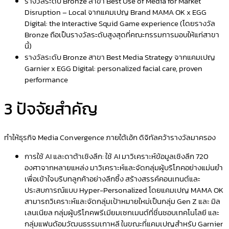
รางวัลระดับ Bronze สาขา Best Use of Media for Market
Disruption – Local จากแคมเปญ Brand MAMA OK x EGG
Digital: the Interactive Squid Game experience (โดยรางวัล
Bronze ถือเป็นรางวัลระดับสูงสุดที่คณะกรรมการมอบให้แก่สาขา
นี้)
รางวัลระดับ Bronze สาขา Best Media Strategy จากแคมเปญ
Garnier x EGG Digital: personalized facial care, proven
performance
3 ปัจจัยสำคัญ
ทำให้ธุรกิจ Media Convergence ภายใต้เอ้ก ดิจิทัลคว้ารางวัลมาครอง
การใช้ AI และดาต้าเชิงลึก: ใช้ AI มาวิเคราะห์ข้อมูลเชิงลึก 720
องศาจากหลายแหล่ง มาวิเคราะห์และจัดกลุ่มผู้บริโภคอย่างแม่นยำ
เพื่อเข้าใจบริบทลูกค้าอย่างลึกซึ้ง สร้างสรรค์คอนเทนต์และ
ประสบการณ์แบบ Hyper-Personalized โดยแคมเปญ MAMA OK
สามารถวิเคราะห์และจัดกลุ่มเป้าหมายใหม่เป็นกลุ่ม Gen Z และ มิล
เลนเนียล กลุ่มผู้บริโภคพรีเมียมเซกเมนต์ที่ชื่นชอบเทคโนโลยี และ
กลุ่มแฟนด้อมวัฒนธรรมเกาหลี ในขณะที่แคมเปญสำหรับ Garnier