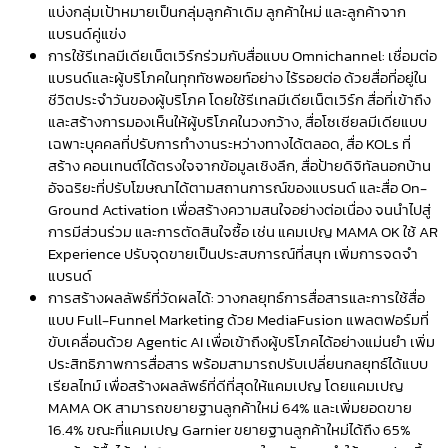
แบ่งกลุ่มเป้าหมายเป็นกลุ่มลูกค้าเดิม ลูกค้าใหม่ และลูกค้าจาก
แบรนด์คู่แข่ง
การใช้รีเทลมีเดียเน็ตเวิร์กร่วมกับสื่อแบบ Omnichannel: เชื่อมต่อ
แบรนด์และผู้บริโภคในทุกทัชพอยท์อย่าง ไร้รอยต่อ ด้วยสื่อที่อยู่ใน
ชีวิตประจำวันของผู้บริโภค โดยใช้รีเทลมีเดียเน็ตเวิร์ก สื่อที่เข้าถึง
และสร้างการมองเห็นให้ผู้บริโภคในวงกว้าง, สื่อโซเชียลมีเดียแบบ
เฉพาะบุคคลที่ปรับการทำงานระหว่างทางได้ตลอด, สื่อ KOLs ที่
สร้าง คอนเทนต์ได้ตรงใจจากข้อมูลเชิงลึก, สื่อป้ายดิจิทัลนอกบ้าน
อัจฉริยะที่ปรับโฆษณาได้ตามสถานการณ์ของแบรนด์ และสื่อ On-
Ground Activation เพื่อสร้างความสนใจอย่างต่อเนื่อง จนนำไปสู่
การมีส่วนร่วม และการตัดสินใจซื้อ เช่น แคมเปญ MAMA OK ใช้ AR
Experience ปรับจุดขายเป็นประสบการณ์ที่สนุก เพิ่มการจดจำ
แบรนด์
การสร้างผลลัพธ์ที่วัดผลได้: วางกลยุทธ์การสื่อสารและการใช้สื่อ
แบบ Full-Funnel Marketing ด้วย MediaFusion แพลตฟอร์มที่
ขับเคลื่อนด้วย Agentic AI เพื่อเข้าถึงผู้บริโภคได้อย่างแม่นยำ เพิ่ม
ประสิทธิภาพการสื่อสาร พร้อมสามารถปรับเปลี่ยนกลยุทธ์ได้แบบ
เรียลไทม์ เพื่อสร้างผลลัพธ์ที่ดีที่สุดให้แคมเปญ โดยแคมเปญ
MAMA OK สามารถขยายฐานลูกค้าใหม่ 64% และเพิ่มยอดขาย
16.4% ขณะที่แคมเปญ Garnier ขยายฐานลูกค้าใหม่ได้ถึง 65%