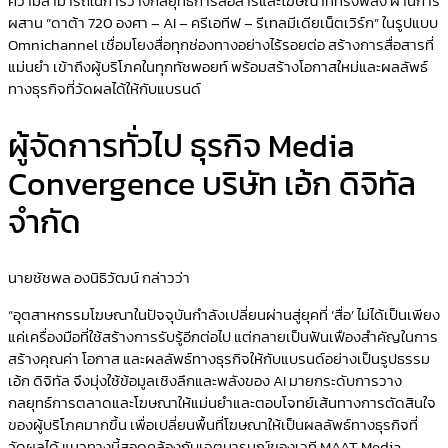
ความสามารถในการวางกลยุทธ์การสื่อสารและโฆษณาที่ทรงพลัง ผ่านการ
ผสาน “ดาต้า 720 องศา – AI – ครีเอทีฟ – รีเทลมีเดียเน็ตเวิร์ก” ในรูปแบบ
Omnichannel เชื่อมโยงสื่อทุกช่องทางอย่างไร้รอยต่อ สร้างการสื่อสารที่
แม่นยำ เข้าถึงผู้บริโภคในทุกทัชพอยท์ พร้อมสร้างโอกาสใหม่และผลลัพธ์
ทางธุรกิจที่วัดผลได้ให้กับแบรนด์
ผู้จัดการทั่วไป ธุรกิจ Media
Convergence บริษัท เอ้ก ดิจิทัล
จำกัด
นายชัชพล องนิธิวัฒน์ กล่าวว่า
“อุตสาหกรรมโฆษณาในปัจจุบันกำลังเปลี่ยนผ่านสู่ยุคที่ ‘สื่อ’ ไม่ได้เป็นเพียง
แค่เครื่องมือที่ใช้สร้างการรับรู้อีกต่อไป แต่กลายเป็นฟันเฟืองสำคัญในการ
สร้างคุณค่า โอกาส และผลลัพธ์ทางธุรกิจให้กับแบรนด์อย่างเป็นรูปธรรม
เอ้ก ดิจิทัล จึงมุ่งใช้ข้อมูลเชิงลึกและพลังของ AI มายกระดับการวาง
กลยุทธ์การตลาดและโฆษณาให้แม่นยำและตอบโจทย์เส้นทางการตัดสินใจ
ของผู้บริโภคมากขึ้น เพื่อเปลี่ยนพื้นที่โฆษณาให้เป็นผลลัพธ์ทางธุรกิจที่
วัดผลได้ แนวทางนี้สอดคล้องกับเจตนารมณ์ของเวที MAAT Media