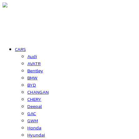
CARS
Audi
AVATR
Bentley
BMW
BYD
CHANGAN
CHERY
Deepal
GAC
GWM
Honda
Hyundai