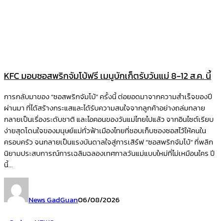
KFC มอบซอสพริกจัมโบ้ฟรี เมนูบักเก็ตรับวันแม่ 8-12 ส.ค. นี้
การกลับมาของ “ซอสพริกจัมโบ้” ครั้งนี้ ต่อยอดมาจากความสำเร็จของปี
ผ่านมา ที่ได้สร้างกระแสและได้รับความสนใจจากลูกค้าอย่างถล่มทลาย
กลายเป็นเรื่องระดับชาติ และไอคอนของวันแม่ไทยไปแล้ว จากอินไซต์เรียบ
ง่ายสุดโดนใจของมนุษย์แม่ทั่วฟ้าเมืองไทยที่ชอบเก็บซองซอสไว้ให้คนใน
ครอบครัว จนกลายเป็นแรงบันดาลใจสู่การเสิร์ฟ “ซอสพริกจัมโบ้” ที่พลิก
นิยามประสบการณ์การเฉลิมฉลองเทศกาลวันแม่แบบใหม่ที่ไม่เหมือนใคร ปี
นี้...
News GadGuan
06/08/2026