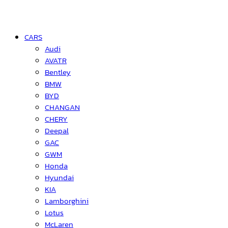
CARS
Audi
AVATR
Bentley
BMW
BYD
CHANGAN
CHERY
Deepal
GAC
GWM
Honda
Hyundai
KIA
Lamborghini
Lotus
McLaren