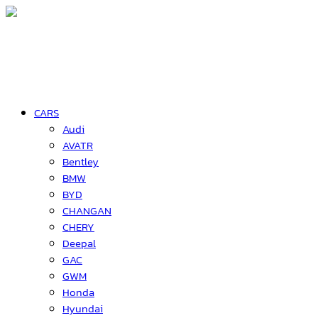
CARS
Audi
AVATR
Bentley
BMW
BYD
CHANGAN
CHERY
Deepal
GAC
GWM
Honda
Hyundai