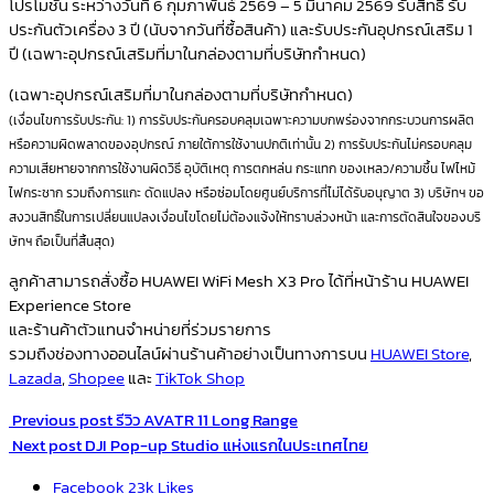
โปรโมชัน ระหว่างวันที่ 6 กุมภาพันธ์ 2569 – 5 มีนาคม 2569 รับสิทธิ์ รับ
ประกันตัวเครื่อง 3 ปี (นับจากวันที่ซื้อสินค้า) และรับประกันอุปกรณ์เสริม 1
ปี (เฉพาะอุปกรณ์เสริมที่มาในกล่องตามที่บริษัทกำหนด)
(เฉพาะอุปกรณ์เสริมที่มาในกล่องตามที่บริษัทกำหนด)
(เงื่อนไขการรับประกัน: 1) การรับประกันครอบคลุมเฉพาะความบกพร่องจากกระบวนการผลิต
หรือความผิดพลาดของอุปกรณ์ ภายใต้การใช้งานปกติเท่านั้น 2) การรับประกันไม่ครอบคลุม
ความเสียหายจากการใช้งานผิดวิธี อุบัติเหตุ การตกหล่น กระแทก ของเหลว/ความชื้น ไฟไหม้
ไฟกระชาก รวมถึงการแกะ ดัดแปลง หรือซ่อมโดยศูนย์บริการที่ไม่ได้รับอนุญาต 3) บริษัทฯ ขอ
สงวนสิทธิ์ในการเปลี่ยนแปลงเงื่อนไขโดยไม่ต้องแจ้งให้ทราบล่วงหน้า และการตัดสินใจของบริ
ษัทฯ ถือเป็นที่สิ้นสุด)
ลูกค้าสามารถสั่งซื้อ HUAWEI WiFi Mesh X3 Pro ได้ที่หน้าร้าน HUAWEI
Experience Store
และร้านค้าตัวแทนจำหน่ายที่ร่วมรายการ
รวมถึงช่องทางออนไลน์ผ่านร้านค้าอย่างเป็นทางการบน
HUAWEI Store
,
Lazada
,
Shopee
และ
TikTok Shop
Previous post
รีวิว AVATR 11 Long Range
Next post
DJI Pop-up Studio แห่งแรกในประเทศไทย
Facebook
23k
Likes