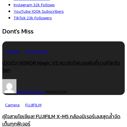
Instagram
32k
Follows
YouTube
100k
Subscribers
TikTok
23k
Followers
Dont's Miss
HONOR
Smartphone
เปิดตัว! HONOR Magic V5 สมาร์ตโฟนจอพับที่บางที่สุดใน
โลก
News GadGuan
19/08/2025
Camera
FUJIFILM
คู่ใจสายโซเชียล! FUJIFILM X-M5 กล้องมิเรอร์เลสสุดล้ำจัด
เต็มทุกฟีเจอร์