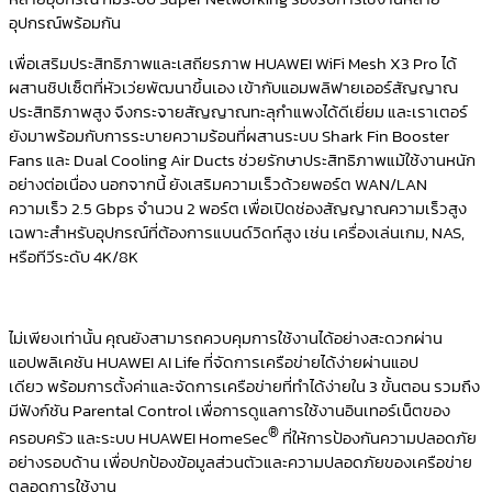
อุปกรณ์พร้อมกัน
เพื่อเสริมประสิทธิภาพและเสถียรภาพ HUAWEI WiFi Mesh X3 Pro ได้
ผสานชิปเซ็ตที่หัวเว่ยพัฒนาขึ้นเอง เข้ากับแอมพลิฟายเออร์สัญญาณ
ประสิทธิภาพสูง จึงกระจายสัญญาณทะลุกำแพงได้ดีเยี่ยม และเราเตอร์
ยังมาพร้อมกับการระบายความร้อนที่ผสานระบบ Shark Fin Booster
Fans และ Dual Cooling Air Ducts ช่วยรักษาประสิทธิภาพแม้ใช้งานหนัก
อย่างต่อเนื่อง นอกจากนี้ ยังเสริมความเร็วด้วยพอร์ต WAN/LAN
ความเร็ว 2.5 Gbps จำนวน 2 พอร์ต เพื่อเปิดช่องสัญญาณความเร็วสูง
เฉพาะสำหรับอุปกรณ์ที่ต้องการแบนด์วิดท์สูง เช่น เครื่องเล่นเกม, NAS,
หรือทีวีระดับ 4K/8K
ไม่เพียงเท่านั้น คุณยังสามารถควบคุมการใช้งานได้อย่างสะดวกผ่าน
แอปพลิเคชัน HUAWEI AI Life ที่จัดการเครือข่ายได้ง่ายผ่านแอป
เดียว พร้อมการตั้งค่าและจัดการเครือข่ายที่ทำได้ง่ายใน 3 ขั้นตอน รวมถึง
มีฟังก์ชัน Parental Control เพื่อการดูแลการใช้งานอินเทอร์เน็ตของ
®
ครอบครัว และระบบ HUAWEI HomeSec
ที่ให้การป้องกันความปลอดภัย
อย่างรอบด้าน เพื่อปกป้องข้อมูลส่วนตัวและความปลอดภัยของเครือข่าย
ตลอดการใช้งาน