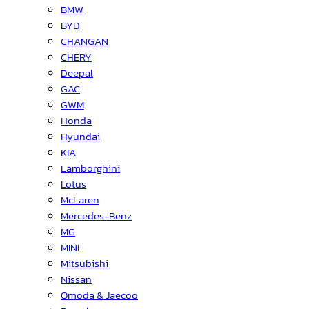
BMW
BYD
CHANGAN
CHERY
Deepal
GAC
GWM
Honda
Hyundai
KIA
Lamborghini
Lotus
McLaren
Mercedes-Benz
MG
MINI
Mitsubishi
Nissan
Omoda & Jaecoo