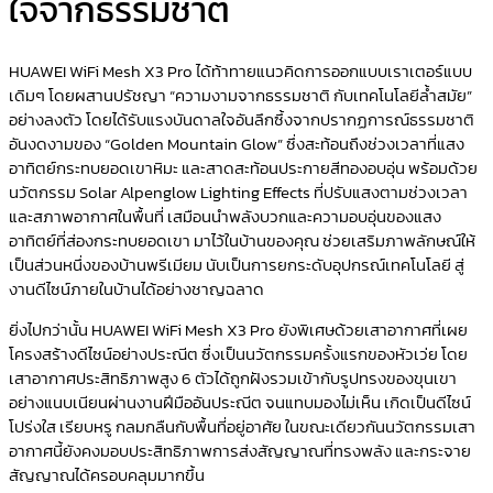
ใจจากธรรมชาติ
HUAWEI WiFi Mesh X3 Pro ได้ท้าทายแนวคิดการออกแบบเราเตอร์แบบ
เดิมๆ โดยผสานปรัชญา “ความงามจากธรรมชาติ กับเทคโนโลยีล้ำสมัย”
อย่างลงตัว โดยได้รับแรงบันดาลใจอันลึกซึ้งจากปรากฏการณ์ธรรมชาติ
อันงดงามของ “Golden Mountain Glow” ซึ่งสะท้อนถึงช่วงเวลาที่แสง
อาทิตย์กระทบยอดเขาหิมะ และสาดสะท้อนประกายสีทองอบอุ่น พร้อมด้วย
นวัตกรรม Solar Alpenglow Lighting Effects ที่ปรับแสงตามช่วงเวลา
และสภาพอากาศในพื้นที่ เสมือนนำพลังบวกและความอบอุ่นของแสง
อาทิตย์ที่ส่องกระทบยอดเขา มาไว้ในบ้านของคุณ ช่วยเสริมภาพลักษณ์ให้
เป็นส่วนหนึ่งของบ้านพรีเมียม นับเป็นการยกระดับอุปกรณ์เทคโนโลยี สู่
งานดีไซน์ภายในบ้านได้อย่างชาญฉลาด
ยิ่งไปกว่านั้น HUAWEI WiFi Mesh X3 Pro ยังพิเศษด้วยเสาอากาศที่เผย
โครงสร้างดีไซน์อย่างประณีต ซึ่งเป็นนวัตกรรมครั้งแรกของหัวเว่ย โดย
เสาอากาศประสิทธิภาพสูง 6 ตัวได้ถูกฝังรวมเข้ากับรูปทรงของขุนเขา
อย่างแนบเนียนผ่านงานฝีมืออันประณีต จนแทบมองไม่เห็น เกิดเป็นดีไซน์
โปร่งใส เรียบหรู กลมกลืนกับพื้นที่อยู่อาศัย ในขณะเดียวกันนวัตกรรมเสา
อากาศนี้ยังคงมอบประสิทธิภาพการส่งสัญญาณที่ทรงพลัง และกระจาย
สัญญาณได้ครอบคลุมมากขึ้น