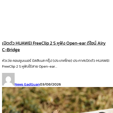
เปิดตัว HUAWEI FreeClip 2 S หูฟัง Open-ear ดีไซน์ Airy
C-Bridge
หัวเว่ย คอนซูมเมอร์ บิสสิเนส กรุ๊ป (ประเทศไทย) ประกาศเปิดตัว HUAWEI
FreeClip 2 S หูฟังไร้สาย Open-ear...
News GadGuan
03/08/2026