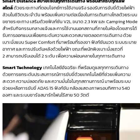
Smart Distance
สบายใจในทุกการเดินทาง พร้อมสำหรับทุกไลฟ์
สไตล์
ด้วยระยะทางที่ตอบโจทย์การใช้งานจริง รองรับการขับขี่ด้วยไฟฟ้า
ล้วนในชีวิตประจำวัน พร้อมเพิ่มความต่อเนื่องในการเดินทางไกลด้วยระบบ
ขยายระยะทาง เสริมด้วยฟังก์ชัน V2L ขนาด 2.3 kW และ Camping Mode
สำหรับกิจกรรมกลางแจ้งและการใช้งานนอกสถานที่ภายในห้องโดยสารได้
รับการออกแบบเพื่อยกระดับความสะดวกสบายตลอดการเดินทาง ด้วย
เบาะนั่งแบบ Super Comfort ที่มาพร้อมที่รองขา ฟังก์ชันนวด ระบบระบาย
อากาศ และการปรับดันหลังด้วยไฟฟ้า ขณะที่พนักพิงเบาะนั่งแถวที่
2 สามารถปรับเอนได้ 2 ระดับ เพื่อความผ่อนคลายในทุกการเดินทาง
Smart Technology
เทคโนโลยีอัจฉริยะ ที่พร้อมดูแลทุกการเดินทาง
ด้วยการยกระดับประสบการณ์การขับขี่ด้วยเทคโนโลยีที่ช่วยเพิ่มความ
สะดวก ความปลอดภัย และความมั่นใจในทุกสถานการณ์ มาพร้อมระบบ
ช่วยเหลือการขับขี่ ADAS 15 ฟังก์ชัน กล้องแสดงภาพรอบทิศทาง 540
องศา และระบบชาร์จสมาร์ทโฟนไร้สาย 50 วัตต์