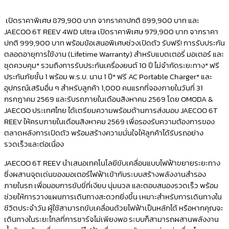
เปิดราคาพิเศษ 879,900 บาท จากราคาปกติ 899,900 บาท และ
JAECOO 6T REEV 4WD Ultra เปิดราคาพิเศษ 979,900 บาท จากราคา
ปกติ 999,900 บาท พร้อมข้อเสนอพิเศษช่วงเปิดตัว รับฟรี! การรับประกัน
ตลอดอายุการใช้งาน (Lifetime Warranty) สำหรับแบตเตอรี่ มอเตอร์ และ
ชุดควบคุม* รวมถึงการรับประกันเครื่องยนต์ 10 ปี ไม่จำกัดระยะทาง* ฟรี
ประกันภัยชั้น 1 พร้อม พ.ร.บ. นาน 1 ปี* ฟรี AC Portable Charger* และ
อุปกรณ์เสริมอื่น ๆ สำหรับลูกค้า 1,000 คนแรกที่จองภายในวันที่ 31
กรกฎาคม 2569 และรับรถภายในเดือนสิงหาคม 2569 โดย OMODA &
JAECOO ประเทศไทย ได้เตรียมความพร้อมด้านการส่งมอบ JAECOO 6T
REEV ให้ครบภายในเดือนสิงหาคม 2569 เพื่อรองรับความต้องการของ
ตลาดหลังการเปิดตัว พร้อมสร้างความมั่นใจให้ลูกค้าได้รับรถอย่าง
รวดเร็วและต่อเนื่อง
JAECOO 6T REEV นำเสนอเทคโนโลยีขับเคลื่อนแบบไฟฟ้าขยายระยะทาง
ซึ่งผสานจุดเด่นของมอเตอร์ไฟฟ้าเข้ากับระบบสร้างพลังงานสำรอง
ภายในรถ เพื่อมอบการขับขี่ที่เงียบ นุ่มนวล และตอบสนองรวดเร็ว พร้อม
ช่วยให้การวางแผนการเดินทางสะดวกยิ่งขึ้น เหมาะสำหรับการเดินทางใน
ชีวิตประจำวัน ผู้ใช้สามารถขับเคลื่อนด้วยไฟฟ้าเป็นหลักได้ หรือหากคุณจะ
เดินทางในระยะไกลที่การชาร์จไม่เพียงพอ ระบบก็สามารถผสานพลังงาน