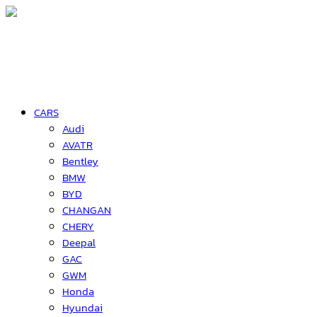
CARS
Audi
AVATR
Bentley
BMW
BYD
CHANGAN
CHERY
Deepal
GAC
GWM
Honda
Hyundai