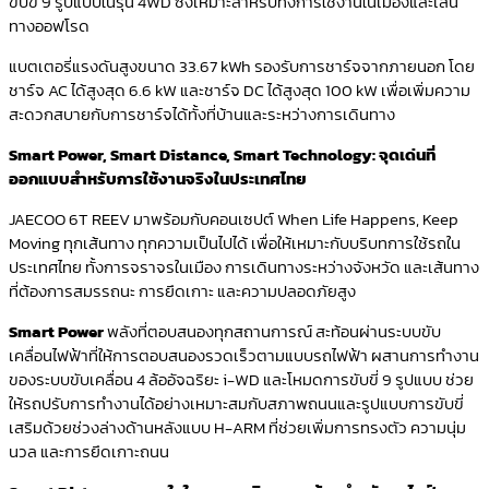
ขับขี่ 9 รูปแบบในรุ่น 4WD ซึ่งเหมาะสำหรับทั้งการใช้งานในเมืองและเส้น
ทางออฟโรด
แบตเตอรี่แรงดันสูงขนาด 33.67 kWh รองรับการชาร์จจากภายนอก โดย
ชาร์จ AC ได้สูงสุด 6.6 kW และชาร์จ DC ได้สูงสุด 100 kW เพื่อเพิ่มความ
สะดวกสบายกับการชาร์จได้ทั้งที่บ้านและระหว่างการเดินทาง
Smart Power, Smart Distance, Smart Technology: จุดเด่นที่
ออกแบบสำหรับการใช้งานจริงในประเทศไทย
JAECOO 6T REEV มาพร้อมกับคอนเซปต์ When Life Happens, Keep
Moving ทุกเส้นทาง ทุกความเป็นไปได้ เพื่อให้เหมาะกับบริบทการใช้รถใน
ประเทศไทย ทั้งการจราจรในเมือง การเดินทางระหว่างจังหวัด และเส้นทาง
ที่ต้องการสมรรถนะ การยึดเกาะ และความปลอดภัยสูง
Smart Power
พลังที่ตอบสนองทุกสถานการณ์ สะท้อนผ่านระบบขับ
เคลื่อนไฟฟ้าที่ให้การตอบสนองรวดเร็วตามแบบรถไฟฟ้า ผสานการทำงาน
ของระบบขับเคลื่อน 4 ล้ออัจฉริยะ i-WD และโหมดการขับขี่ 9 รูปแบบ ช่วย
ให้รถปรับการทำงานได้อย่างเหมาะสมกับสภาพถนนและรูปแบบการขับขี่
เสริมด้วยช่วงล่างด้านหลังแบบ H-ARM ที่ช่วยเพิ่มการทรงตัว ความนุ่ม
นวล และการยึดเกาะถนน