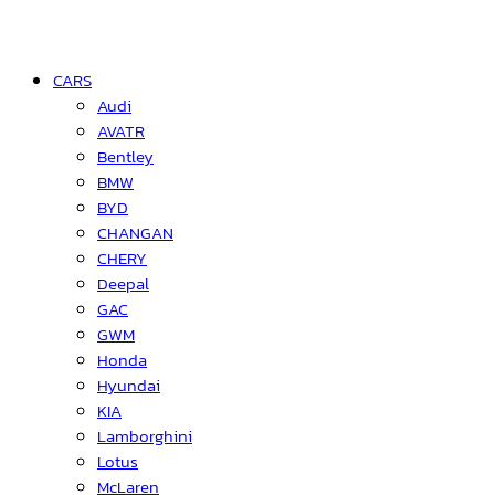
CARS
Audi
AVATR
Bentley
BMW
BYD
CHANGAN
CHERY
Deepal
GAC
GWM
Honda
Hyundai
KIA
Lamborghini
Lotus
McLaren