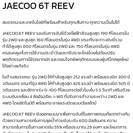
JAECOO 6T REEV
สมรรถนะและเทคโนโลยีที่พร้อมสำหรับทุกเส้นทาง ทุกความเป็นไปได้
JAECOO 6T REEV รองรับการขับขี่ด้วยไฟฟ้าล้วนสูงสุด 190 กิโลเมตรใน
รุ่น 2WD และสูงสุด 160 กิโลเมตรในรุ่น 4WD ขณะที่ระยะทางขับขี่รวม
ทำได้สูงสุด 800 กิโลเมตรในรุ่น 2WD และ 750 กิโลเมตรในรุ่น 4WD
ครอบคลุมทั้งการใช้งานประจำวันและทริประยะไกลโดยไม่ต้องปรับ
พฤติกรรมการใช้รถมากนัก และตอบโจทย์พฤติกรรมของผู้บริโภคยุคใหม่
ได้อย่างแท้จริง
ในด้านสมรรถนะ รุ่น 2WD ให้กำลังสูงสุด 252 แรงม้า พร้อมแรงบิด 300 นิ
วตันเมตร ขณะที่รุ่น 4WD ให้กำลังสูงสุด 428 แรงม้า พร้อมแรงบิด 505 นิ
วตันเมตร และอัตราเร่ง 0-100 กิโลเมตรต่อชั่วโมงใน 5.5 วินาที เสริมด้วย
ระบบขับเคลื่อน 4 ล้ออัจฉริยะ i-WD ที่ปรับการทำงานระหว่าง 2WD และ
4WD โดยอัตโนมัติ พร้อมกระจายแรงบิดแบบเรียลไทม์
JAECOO 6T REEV ยังออกแบบมาเพื่อการขับขี่ในสภาพถนนที่แตกต่างกัน
ด้วยความสามารถในการลุยน้ำท่วมขังระดับ 600 มิลลิเมตร ความ
สามารถในการขึ้นทางลาดชัน 55% หรือประมาณ 29 องศา และโหมดการ