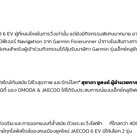
 EV ผู้ที่หลงใหลในการวิ่งเท่านั้น แต่ยังมีกิจกรรมพิเศษมากมาย อา
ฟีเจอร์ Navigation จาก Garmin Forerunner นำทางในเส้นทางการว
เศษสำหรับผู้เข้าร่วมกิจกรรมได้ลุ้นรับนาฬิกา Garmin รุ่นเอ็กซ์
ฟ์สไตล์ทันสมัย ใส่ใจสุขภาพ และรักษ์โลก
” สุชาดา ชูสงค์ ผู้อำนวย
นิตี้ ของ OMODA & JAECOO ให้ได้รับประสบการณ์แบบเอ็กซ์คลูซีฟ
อัจฉริยะและการออกแบบที่ล้ำสมัย ด้วยระยะวิ่งไฟฟ้า ที่ไกลกว่า 4
ทุกไลฟ์สไตล์ของคนเมืองยุคใหม่ JAECOO 6 EV มีให้เลือก 2 รุ่น