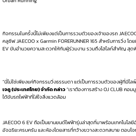
Urban Running
กิจกรรมในครั้งนี้ไม่เพียงแต่เป็นการรวมตัวของเจ้าของรถ JAECOO 6
คลูซีฟ JAECOO x Garmin FORERUNNER 165 สำหรับการวิ่ง โดยมี
EV ขับอำนวยความสะดวกให้กับผู้ร่วมงาน รวมถึงไฮไลท์สำคัญ สุดพิ
“นี่ไม่ใช่เพียงแค่กิจกรรมวิ่งธรรมดา แต่เป็นการรวมตัวของผู้ที่มีไล
เจคู (ประเทศไทย) จำกัด กล่าว
“เราต้องการสร้าง OJ CLUB คอมมู
ได้ขับรถไฟฟ้าที่ใส่ใจสิ่งแวดล้อม
JAECOO 6 EV ถือเป็นยานยนต์ไฟฟ้ารุ่นล่าสุดที่มาพร้อมเทคโนโลยี
อัจฉริยะครบครัน และห้องโดยสารที่กว้างขวางสะดวกสบาย ตอบโจทย์