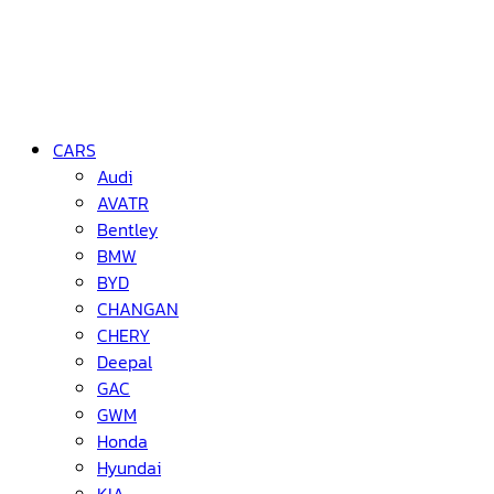
CARS
Audi
AVATR
Bentley
BMW
BYD
CHANGAN
CHERY
Deepal
GAC
GWM
Honda
Hyundai