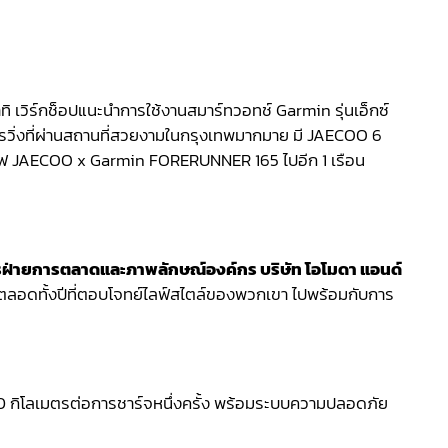
ทิ เวิร์กช็อปแนะนำการใช้งานสมาร์ทวอทช์ Garmin รุ่นเอ็กซ์
ิ่งที่ผ่านสถานที่สวยงามในกรุงเทพมากมาย มี JAECOO 6
คลูซีฟ JAECOO x Garmin FORERUNNER 165 ไปอีก 1 เรือน
การฝ่ายการตลาดและภาพลักษณ์องค์กร บริษัท โอโมดา แอนด์
ตลอดทั้งปีที่ตอบโจทย์ไลฟ์สไตล์ของพวกเขา ไปพร้อมกับการ
00 กิโลเมตรต่อการชาร์จหนึ่งครั้ง พร้อมระบบความปลอดภัย