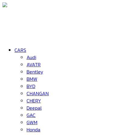
CARS
Audi
AVATR
Bentley
BMW
BYD
CHANGAN
CHERY
Deepal
GAC
GWM
Honda