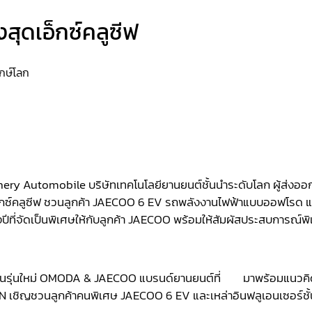
สุดเอ็กซ์คลูซีฟ
ักษ์โลก
ery Automobile บริษัทเทคโนโลยียานยนต์ชั้นนำระดับโลก ผู้ส่งออก
เอ็กซ์คลูซีฟ ชวนลูกค้า JAECOO 6 EV รถพลังงานไฟฟ้าแบบออฟโรด แ
องปีที่จัดเป็นพิเศษให้กับลูกค้า JAECOO พร้อมให้สัมผัสประสบการณ
งคนรุ่นใหม่ OMODA & JAECOO แบรนด์ยานยนต์ที่ มาพร้อมแนวคิดล้
ชิญชวนลูกค้าคนพิเศษ JAECOO 6 EV และเหล่าอินฟลูเอนเซอร์ชั้นน