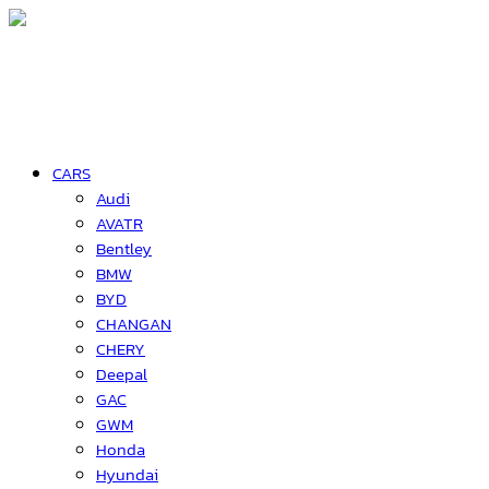
CARS
Audi
AVATR
Bentley
BMW
BYD
CHANGAN
CHERY
Deepal
GAC
GWM
Honda
Hyundai