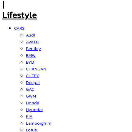
CARS
Audi
AVATR
Bentley
BMW
BYD
CHANGAN
CHERY
Deepal
GAC
GWM
Honda
Hyundai
KIA
Lamborghini
Lotus