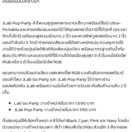
หรือแคมป์ปิ้งกลางป่า
JLab Pop Party
ลำโพงบลูทูธพกพาขนาดเล็ก มาพร้อมดีไซน์
Ultra-
Portable
และสายคล้องแบบถอดได้ ให้คุณพกพาไ
ปปาร์ตี้ได้ทุกที่ ทุกเวลา
ติดตั้
งไดร์เวอร์แบบฟูลเรนจ์ขนาด
2
นิ้ว และพาสซีฟวูฟเฟอร์ขนา
ด
2
นิ้ว
มอบกำลังขับ
5
วัตต์ ถ่ายทอดเสียงเบสได้อย่างหนักแน่น ควบคุมการใช้
งานได้ง่ายด้วยปุ่มมัลติฟังก์ชันเพียงปุ่มเดียว พร้อมมาตรฐานกันน้ำกัน
ฝุ่นระดับ
IP55
และแบตเตอรี่ที่ใช้งานได้ต่
อเนื่อ
งสูงสุด
8
ชั่วโมงเมื่อปิดไฟ
RGB
หรือ
5
ชั่วโมงเมื่อเปิดไฟ
RGB
คุณสามารถปรับแต่งเสียง เอฟเฟกต์ไฟ
RGB
รวมถึงอัปเดตซอฟต์แวร์
ของลำโพง
JLab Go Party
และ
JL
ab Pop Party
ได้ง่ายๆ ผ่าน
แอปพลิเคชัน
JLab
พร้อมความมั่นใจด้วยการรับประกัน
สินค้านานถึง
2
ปี
เต็ม
Lab Go Party
วางจำหน่ายในราคา
1,690
บาท
JLab Pop Party
วางจำหน่ายในราคา
990
บาท
ทั้งสองรุ่นมีให้เลือกทั้งหมด
4
สี ได้แก่
Black, Cyan, Pink
และ
Navy
โดยใน
ช่
วงแรกจะวางจำหน่ายเฉพาะ สีดำ เพียงสีเดียวก่อน ส่วนอีก
3
สีจะทยอย