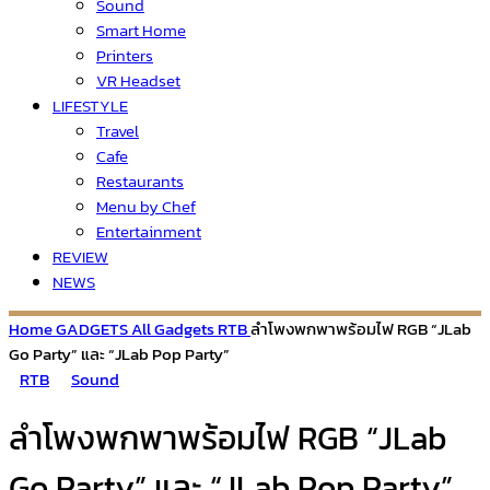
Sound
Smart Home
Printers
VR Headset
LIFESTYLE
Travel
Cafe
Restaurants
Menu by Chef
Entertainment
REVIEW
NEWS
Home
GADGETS
All Gadgets
RTB
ลำโพงพกพาพร้อมไฟ RGB “JLab
Go Party” และ “JLab Pop Party”
RTB
Sound
ลำโพงพกพาพร้อมไฟ RGB “JLab
Go Party” และ “JLab Pop Party”