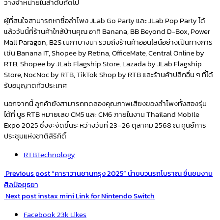
วางจำหน่ายใ
นลำดับถัดไป
ผู้ที่สนใจสามารถห
าซื้อลำโพง
JLab Go Party
และ
JLab Pop Party
ได้
แล้ววันนี้ที่ร้านค้าใกล้บ้านคุณ อาทิ
Banana, BB Beyond D-Box, Power
Mall Paragon, B
2
S
เมกาบางนา รวมถึงร้านค้าออนไลน์อย่างเป็นทางการ
เช่น
Banana IT, Shopee by Retina, OfficeMate, Ce
ntral Online by
RTB, Shopee b
y JLab Flagship Store, Lazada by JLab Flagship
Store, NocNoc by RTB, TikTok Shop by RTB
และร้านค้าปลีกอื่น ๆ ที่ได้
รับอนุญาตทั่วประเทศ
นอกจากนี้ ลูกค้ายังสามารถทดลองคุณภาพเสียงของลำโพงทั้งสองรุ่น
ได้ที่ บูธ
RTB
หมายเลข
CM
5 และ
C
M
6 ภายในงาน
Thailand Mobile
Expo
2025 ซึ่งจะจัดขึ้นระหว่างวันที่ 23–26 ตุลา
คม 2568 ณ ศูนย์การ
ประชุมแห่งชาติสิริกิติ์
RTBTechnology
Previous post
“คาราวานชานกรุง 2025” นำขบวนรถโบราณ ชื่นชมงาน
ศิลป์อยุธยา
Next post
instax mini Link for Nintendo Switch
Facebook
23k
Likes