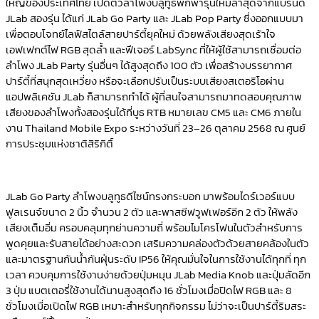
ใหญ่ของประเทศไทย เปิดตัวลำโพงบลูทูธพกพารุ่นใหม่ล่าสุดจากแบรนด์
JLab สองรุ่น ได้แก่ JLab Go Party และ JLab Pop Party ซึ่งออกแบบมา
เพื่อตอบโจทย์ไลฟ์สไตล์สายปาร์ตี้ยุคใหม่ ด้วยพลังเสียงสุดเร้าใจ
เอฟเฟกต์ไฟ RGB สุดล้ำ และฟีเจอร์ LabSync ที่ให้ผู้ใช้สามารถเชื่อมต่อ
ลำโพง JLab Party รุ่นอื่นๆ ได้สูงสุดถึง 100 ตัว เพื่อสร้างบรรยากาศ
ปาร์ตี้ที่สนุกสุดเหวี่ยง หรือจะเลือกปรับเป็นระบบเสียงสเตอริโอผ่าน
แอปพลิเคชัน JLab ก็สามารถทำได้ ผู้ที่สนใจสามารถมาทดสอบคุณภาพ
เสียงของลำโพงทั้งสองรุ่นได้ที่บูธ RTB หมายเลข CM5 และ CM6 ภายใน
งาน Thailand Mobile Expo ระหว่างวันที่ 23–26 ตุลาคม 2568 ณ ศูนย์
การประชุมแห่งชาติสิริกิติ์
JLab Go Party
ลำโพงบลูทูธดีไซน์ทรงกระบอก มาพร้อมไดร์เวอร์แบบ
ฟูลเรนจ์ขนาด 2 นิ้ว จำนวน 2 ตัว และพาสซีฟวูฟเฟอร์อีก 2 ตัว ให้พลัง
เสียงเต็มอิ่ม
ครอบคลุ
มทุกย่านความถี่ พร้อมไมโครโฟนในตัวสำหรับการ
พูดคุยและรับสายได้อย่างสะดวก เสริมความคล่องตัวด้วยสายคล้องในตัว
และมาตรฐานกันน้ำกันฝุ่นระดับ
IP
56 ให้คุณมั่นใจในการใช้งานได้ทุกที่ ทุก
เวลา ควบคุมการใช้งานง่ายด้วยปุ่มหมุน
JLab Media Knob
และปุ่มลัดอีก
3 ปุ่
ม แบตเตอ
รี่ใช้งานได้นานสูงสุดถึง 16 ชั่วโมงเมื่อปิดไฟ
RGB
และ 8
ชั่วโมงเมื่อเปิดไฟ
RGB
เหมาะสำหรับทุกกิจกรรม ไม่ว่าจะเป็นปาร์ตี้ริมสระ