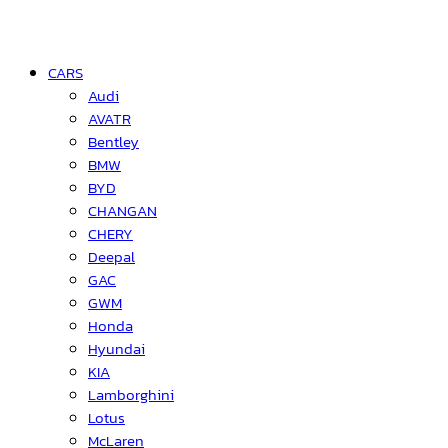
CARS
Audi
AVATR
Bentley
BMW
BYD
CHANGAN
CHERY
Deepal
GAC
GWM
Honda
Hyundai
KIA
Lamborghini
Lotus
McLaren