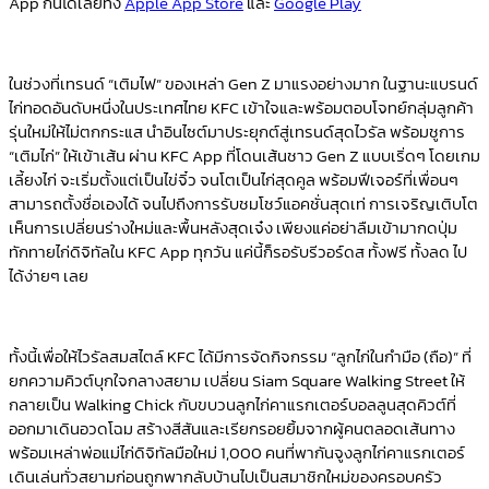
App
กันได้เลยทั้ง
Apple App Store
และ
Google Play
ในช่วงที่เทรนด์ “เติมไฟ” ของเหล่า Gen Z มาแรงอย่างมาก ในฐานะแบรนด์
ไก่ทอดอันดับหนึ่งในประเทศไทย KFC เข้าใจและพร้อมตอบโจทย์กลุ่มลูกค้า
รุ่นใหม่ให้ไม่ตกกระแส นำอินไซต์มาประยุกต์สู่เทรนด์สุดไวรัล พร้อมชูการ
“เติมไก่” ให้เข้าเส้น ผ่าน KFC App ที่โดนเส้นชาว Gen Z แบบเริ่ดๆ โดยเกม
เลี้ยงไก่ จะเริ่มตั้งแต่เป็นไข่จิ๋ว จนโตเป็นไก่สุดคูล พร้อมฟีเจอร์ที่เพื่อนๆ
สามารถตั้งชื่อเองได้ จนไปถึงการรับชมโชว์แอคชั่นสุดเท่ การเจริญเติบโต
เห็นการเปลี่ยนร่างใหม่และพื้นหลังสุดเจ๋ง เพียงแค่อย่าลืมเข้ามากดปุ่ม
ทักทายไก่ดิจิทัลใน KFC App ทุกวัน แค่นี้ก็รอรับรีวอร์ดส ทั้งฟรี ทั้งลด ไป
ได้ง่ายๆ เลย
ทั้งนี้เพื่อให้ไวรัลสมสไตล์ KFC ได้มีการจัดกิจกรรม “ลูกไก่ในกำมือ (ถือ)” ที่
ยกความคิวต์บุกใจกลางสยาม เปลี่ยน Siam Square Walking Street ให้
กลายเป็น Walking Chick กับขบวนลูกไก่คาแรกเตอร์บอลลูนสุดคิวต์ที่
ออกมาเดินอวดโฉม สร้างสีสันและเรียกรอยยิ้มจากผู้คนตลอดเส้นทาง
พร้อมเหล่าพ่อแม่ไก่ดิจิทัลมือใหม่ 1,000 คนที่พากันจูงลูกไก่คาแรกเตอร์
เดินเล่นทั่วสยามก่อนถูกพากลับบ้านไปเป็นสมาชิกใหม่ของครอบครัว