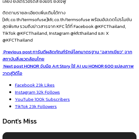
เลี้ยง ยิ่งได้รีวอร์ดส ยิ่งแชร์ ยิ่งใจฟู
ติดตามรายละเอียดเพิ่มเติมได้ทาง
[kfc.co.th/termsofuse]kfc.co.th/termsofuse พร้อมอัปเดตโปรโมชัน
สุดพิเศษ รวมถึงข่าวสารจาก KFC ได้ที่ Facebook @KFCThailand,
TikTok @KFCThailand, Instagram @kfcthailand และ X
@KFCThailand
Previous post
การันตีผลิตภัณฑ์รักษ์โลกมาตรฐาน “ฉลากเขียว” จาก
สถาบันสิ่งแวดล้อมไทย
Next post
HONOR จับมือ Art Story ใช้ AI บน HONOR 600 แปลงภาพ
วาดสู่วิดีโอ
Facebook
23k
Likes
Instagram
32k
Follows
YouTube
100k
Subscribers
TikTok
23k
Followers
Dont's Miss