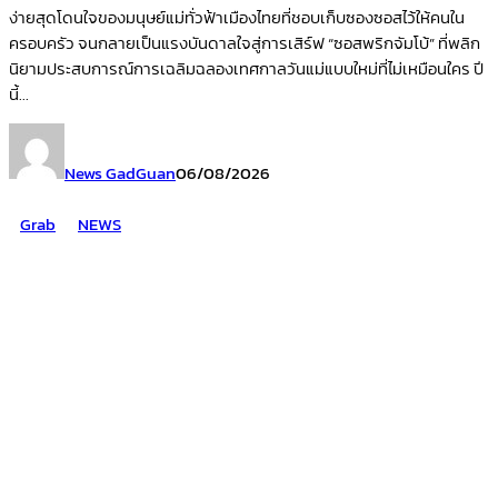
ง่ายสุดโดนใจของมนุษย์แม่ทั่วฟ้าเมืองไทยที่ชอบเก็บซองซอสไว้ให้คนใน
ครอบครัว จนกลายเป็นแรงบันดาลใจสู่การเสิร์ฟ “ซอสพริกจัมโบ้” ที่พลิก
นิยามประสบการณ์การเฉลิมฉลองเทศกาลวันแม่แบบใหม่ที่ไม่เหมือนใคร ปี
นี้...
News GadGuan
06/08/2026
Grab
NEWS