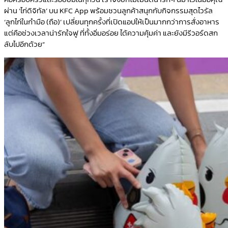
ผ่าน ‘ไก่ดิจิทัล’ บน KFC App พร้อมชวนลูกค้าสนุกกับกิจกรรมสุดไวรัล
‘ลูกไก่ในกำมือ (ถือ)’ เปลี่ยนทุกครั้งที่เปิดแอปให้เป็นมากกว่าการสั่งอาหาร
แต่คือช่วงเวลาน่ารักใจฟู ที่ทั้งอิ่มอร่อย ได้ความคุ้มค่า และยังมีรีวอร์ดสก
ลับไปอีกด้วย”