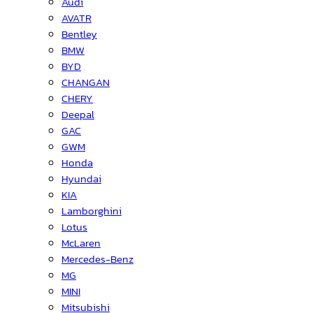
Audi
AVATR
Bentley
BMW
BYD
CHANGAN
CHERY
Deepal
GAC
GWM
Honda
Hyundai
KIA
Lamborghini
Lotus
McLaren
Mercedes-Benz
MG
MINI
Mitsubishi