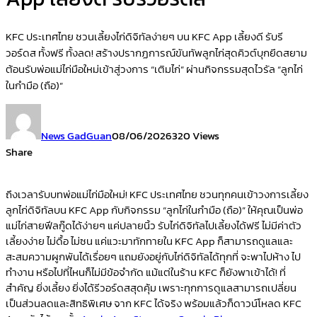
KFC ประเทศไทย ชวนเลี้ยงไก่ดิจิทัลง่ายๆ บน KFC App เลี้ยงดี รับรี
วอร์ดส ทั้งฟรี ทั้งลด! สร้างปรากฏการณ์ขันทัพลูกไก่สุดคิวต์บุกยึดสยาม
ต้อนรับพ่อแม่ไก่มือใหม่เข้าสู่วงการ “เติมไก่” ผ่านกิจกรรมสุดไวรัล “ลูกไก่
ในกำมือ (ถือ)”
News GadGuan
08/06/2026
320 Views
Share
ถึงเวลารับบทพ่อแม่ไก่มือใหม่!
KFC
ประเทศไทย
ชวนทุกคนเข้าวงการเลี้ยง
ลูกไก่ดิจิทัลบน
KFC App
กับกิจกรรม “ลูกไก่ในกำมือ (ถือ)” ให้คุณเป็นพ่อ
แม่ไก่สายฟีลกู๊ดได้ง่ายๆ แค่ปลายนิ้ว รับไก่ดิจิทัลไปเลี้ยงได้ฟรี ไม่มีค่าตัว
เลี้ยงง่าย ไม่ดื้อ ไม่ซน แค่แวะมาทักทายใน
KFC App
ก็สามารถดูแลและ
สะสมความผูกพันได้เรื่อยๆ แถมยังอยู่กับไก่ดิจิทัลได้ทุกที่ จะพาไปห้าง ไป
ทำงาน หรือไปที่ไหนก็ไม่มีข้อจำกัด แม้แต่ในร้าน
KFC
ก็ยังพาเข้าได้! ที่
สำคัญ ยิ่งเลี้ยง ยิ่งได้รีวอร์ดสสุดคุ้ม เพราะทุกการดูแลสามารถเปลี่ยน
เป็นส่วนลดและสิทธิพิเศษ จาก
KFC
ได้จริง พร้อมแล้วก็ดาวน์โหลด
KFC