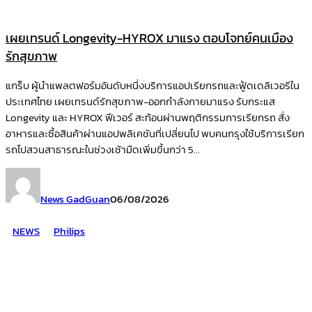
เผยเทรนด์ Longevity-HYROX มาแรง ตอบโจทย์คนเมือง
รักสุขภาพ
แกร็บ ผู้นำแพลตฟอร์มอันดับหนึ่งบริการแอปเรียกรถและฟู้ดเดลิเวอรีใน
ประเทศไทย เผยเทรนด์รักสุขภาพ-ออกกำลังกายมาแรง รับกระแส
Longevity และ HYROX ฟีเวอร์ สะท้อนผ่านพฤติกรรมการเรียกรถ สั่ง
อาหารและซื้อสินค้าผ่านแอปพลิเคชันที่เปลี่ยนไป พบคนกรุงใช้บริการเรียก
รถไปสวนสาธารณะในช่วงเช้ามืดเพิ่มขึ้นกว่า 5...
News GadGuan
06/08/2026
NEWS
Philips