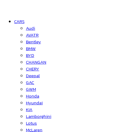
CARS
Audi
AVATR
Bentley
BMW
BYD
CHANGAN
CHERY
Deepal
GAC
GWM
Honda
Hyundai
KIA
Lamborghini
Lotus
McLaren