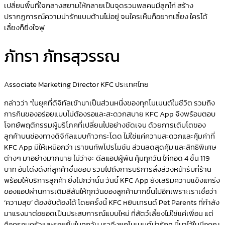
เปลี่ยนพื้นที่ใจกลางสยามให้กลายเป็นจุดรวมพลคนมีลูกไก่ สร้าง
ปรากฏการณ์ความน่ารักแบบต้านไม่อยู่ จนใครเห็นก็อยากเลี้ยง ใครได้
เลี้ยงก็ยิ่งใจฟู
ภัทรา ภัทรสุวรรณ
Associate Marketing Director KFC ประเทศไทย
กล่าวว่า “ในยุคที่ดิจิทัลเข้ามาเป็นส่วนหนึ่งของทุกโมเมนต์ในชีวิต รวมถึง
การกินของอร่อยแบบไม่ต้องรอและสะดวกสบาย KFC App จึงพร้อมตอบ
โจทย์พฤติกรรมผู้บริโภคที่เปลี่ยนไปอย่างชัดเจน ด้วยการเติบโตของ
ลูกค้าบนช่องทางดิจิทัลแบบก้าวกระโดด ไม่ใช่แค่ความสะดวกและคุ้มค่าที่
KFC App มีให้เหนือกว่า เราขนทัพโปรโมชัน ส่วนลดสุดคุ้ม และสิทธิพิเศษ
ต่างๆ มาอย่างมากมาย ไม่ว่าจะ ดีลแอปผู้พัน คุ้มทุกวัน ไก่ทอด 4 ชิ้น 119
บาท อันโด่งดังที่ลูกค้าชื่นชอบ รวมไปถึงการบริการสั่งล่วงหน้ารับที่ร้าน
พร้อมให้บริการลูกค้า ยิ่งไปกว่านั้น วันนี้ KFC App ยังเสริมความแข็งแกร่ง
ของแอปผ่านการเติมสีสันให้ทุกวันของลูกค้ามากขึ้นไปอีกเพราะเราเชื่อว่า
‘ความสุข’ ต้องจับต้องได้ โดยครั้งนี้ KFC หยิบเทรนด์ Pet Parents ที่กำลัง
มาแรงมาต่อยอดเป็นประสบการณ์แบบใหม่ ที่สัตว์เลี้ยงไม่ใช่แค่เพื่อน แต่
คือครอบครัวและรอยยิ้มในทุกวัน เราจึงยกโมเมนต์น่ารักๆ นี้มาไว้ในมือคุณ