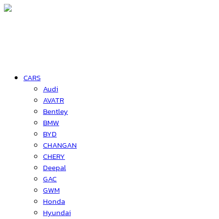
CARS
Audi
AVATR
Bentley
BMW
BYD
CHANGAN
CHERY
Deepal
GAC
GWM
Honda
Hyundai