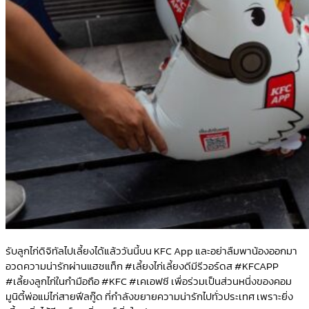
รับลูกไก่ดิจิทัลไปเลี้ยงได้แล้ววันนี้บน KFC App และอย่าลืมพาน้องออกมา
อวดความน่ารักผ่านแฮชแท็ก #เลี้ยงไก่เลี้ยงดีมีรีวอร์ดส #KFCAPP
#เลี้ยงลูกไก่ในกำมือถือ #KFC #เคเอฟซี เพื่อร่วมเป็นส่วนหนึ่งของคอม
มูนิตี้พ่อแม่ไก่สายฟีลกู๊ด ที่กำลังขยายความน่ารักไปทั่วประเทศ เพราะยิ่ง