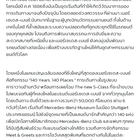
โลกเมื่อปี ค.ศ. 1886ซึ่งนับเป็นจุดเริ่มต้นที่ทำให้เกิดวิวัฒนาการของ
การเดินทางมาจนถึงปัจจุบัน โดยตลอดช่วงศตวรรษ ที่ผ่านมา เมอร์
เซเดส-เบนซ์ มีบทบาทในฐานะผู้บุกเบิกนวัตกรรมยานยนต์ ทั้งในด้าน
เทคโนโลยี ที่ล้ำสมัยและระบบความปลอดภัยที่ถูกประยุกต์ใช้ในรถยนต์
ของทุกยุคสมัย ไปจนถึงการพัฒนาสมรรถนะการขับขี่และความ
สะดวกสบายที่เหนือชั้น และเมอร์เซเดส-เบนซ์ ยังคงมุ่งมั่นพัฒนา
รถยนต์อย่างต่อเนื่อง เพื่อสร้างบรรทัดฐานใหม่ให้กับอุตสาหกรรมยาน
ยนต์ทั่วโลก
โดยหนึ่งในแคมเปญเฉลิมฉลองที่ยิ่งใหญ่ที่สุดของเมอร์เซเดส-เบนซ์
คือกิจกรรม “140 Years. 140 Places.” การเดินทางในรูปแบบ
คาราวานข้ามทวีป พร้อมการเผยโฉม The new S-Class ที่จะนำขบวน
ไปพบเจอกับผู้ที่หลงใหลในแบรนด์เมอร์เซเดส-เบนซ์ จากทั่วทุกมุมโลก
โดยเดินทาง ขับขี่ด้วยระยะทางรวมกว่า 50,000 กิโลเมตร ผ่าน 6
ทวีปทั่วโลก เริ่มต้นที่ Mercedes-Benz Museum ในเมือง Stuttgart
ประเทศเยอรมนี ไปยังมีจุดหมายที่เป็นแลนด์มาร์กสำคัญกว่า 140 แห่ง
เพื่อเปิดโอกาสให้สมาชิกของ Mercedes-Benz Club และแฟนๆ ทุกคน
ได้มีปฏิสัมพันธ์ร่วม กับแบรนด์อย่างใกล้ชิด รวมถึงการจัดกิจกรรม
Meet & Greets และการโชว์เคสสุดพิเศษที่แตกต่างกันไปในแต่ละ