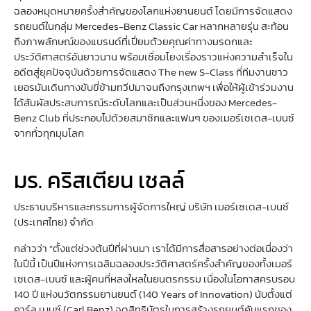
ฉลองหมุดหมายครั้งสำคัญของโลกแห่งยานยนต์ โดยมีการจัดแสดง
รถยนต์ในกลุ่ม Mercedes-Benz Classic Car หลากหลายรุ่น สะท้อน
ถึงภาพลักษณ์ของแบรนด์ที่เปี่ยมด้วยคุณค่าทางมรดกและ
ประวัติศาสตร์อันยาวนาน พร้อมเชื่อมโยงเรื่องราวแห่งความสำเร็จใน
อดีตสู่ยุคปัจจุบันด้วยการจัดแสดง The new S-Class ที่ทีมงานชาว
เยอรมันเดินทางขับขี่ข้ามทวีปมาจนถึงกรุงเทพฯ เพื่อให้ผู้เข้าร่วมงาน
ได้สัมผัสประสบการณ์ระดับโลกและเป็นส่วนหนึ่งของ Mercedes-
Benz Club ที่ประกอบไปด้วยสมาชิกและแฟนๆ ของเมอร์เซเดส-เบนซ์
จากทั่วทุกมุมโลก
มร. คริสเตียน เชลล์
ประธานบริหารและกรรมการผู้จัดการใหญ่ บริษัท เมอร์เซเดส-เบนซ์
(ประเทศไทย) จำกัด
กล่าวว่า “ตั้งแต่ช่วงต้นปีที่ผ่านมา เราได้มีการสื่อสารอย่างต่อเนื่องว่า
ในปีนี้ เป็นปีแห่งการเฉลิมฉลองประวัติศาสตร์ครั้งสำคัญของทั้งเมอร์
เซเดส-เบนซ์ และผู้คนที่หลงใหลในยนตรกรรม เนื่องในโอกาสครบรอบ
140 ปี แห่งนวัตกรรมยานยนต์ (140 Years of Innovation) นับตั้งแต่
คาร์ล เบนซ์ (Carl Benz) จดสิทธิบัตรในการสร้างรถยนต์คันแรกของ