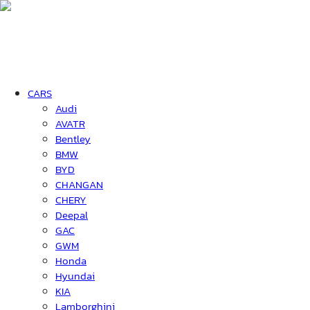
CARS
Audi
AVATR
Bentley
BMW
BYD
CHANGAN
CHERY
Deepal
GAC
GWM
Honda
Hyundai
KIA
Lamborghini