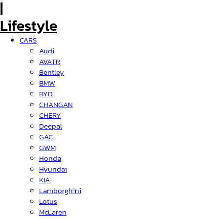
CARS
Audi
AVATR
Bentley
BMW
BYD
CHANGAN
CHERY
Deepal
GAC
GWM
Honda
Hyundai
KIA
Lamborghini
Lotus
McLaren