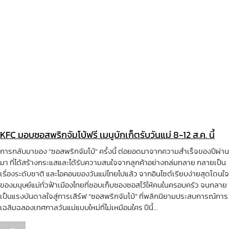
KFC มอบซอสพริกจัมโบ้ฟรี เมนูบักเก็ตรับวันแม่ 8-12 ส.ค. นี้
การกลับมาของ “ซอสพริกจัมโบ้” ครั้งนี้ ต่อยอดมาจากความสำเร็จของปีผ่าน
มา ที่ได้สร้างกระแสและได้รับความสนใจจากลูกค้าอย่างถล่มทลาย กลายเป็น
เรื่องระดับชาติ และไอคอนของวันแม่ไทยไปแล้ว จากอินไซต์เรียบง่ายสุดโดนใจ
ของมนุษย์แม่ทั่วฟ้าเมืองไทยที่ชอบเก็บซองซอสไว้ให้คนในครอบครัว จนกลาย
เป็นแรงบันดาลใจสู่การเสิร์ฟ “ซอสพริกจัมโบ้” ที่พลิกนิยามประสบการณ์การ
เฉลิมฉลองเทศกาลวันแม่แบบใหม่ที่ไม่เหมือนใคร ปีนี้...