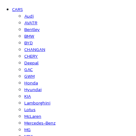
CARS
Audi
AVATR
Bentley
BMW
BYD
CHANGAN
CHERY
Deepal
GAC
GWM
Honda
Hyundai
KIA
Lamborghini
Lotus
McLaren
Mercedes-Benz
MG