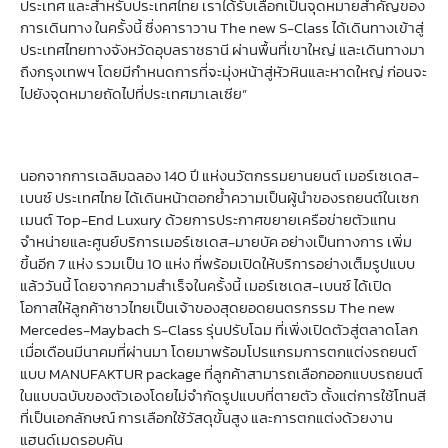
ประเทศ และสำหรับประเทศไทย เราได้รับเลือกเป็นจุดหมายสำคัญของ
การเดินทาง ในครั้งนี้ ซึ่งคาราวาน The new S-Class ได้เดินทางเข้าสู่
ประเทศไทยทางจังหวัดอุบลราชธานี ผ่านพื้นที่เขาใหญ่ และเดินทางมา
ถึงกรุงเทพฯ โดยมีกำหนดการที่จะมุ่งหน้าสู่หัวหินและหาดใหญ่ ก่อนจะ
ไปยังจุดหมายถัดไปที่ประเทศมาเลเซีย”
นอกจากการเฉลิมฉลอง 140 ปี แห่งนวัตกรรมยานยนต์ เมอร์เซเดส-
เบนซ์ ประเทศไทย ได้เดินหน้าตอกย้ำความเป็นผู้นำของรถยนต์ในเซก
เมนต์ Top-End Luxury ด้วยการประกาศขยายเครือข่ายตัวแทน
จำหน่ายและศูนย์บริการเมอร์เซเดส-มายบัค อย่างเป็นทางการ เพิ่ม
ขึ้นอีก 7 แห่ง รวมเป็น 10 แห่ง ที่พร้อมเปิดให้บริการอย่างเต็มรูปแบบ
แล้ววันนี้ โดยจากความสำเร็จในครั้งนี้ เมอร์เซเดส-เบนซ์ ได้เปิด
โอกาสให้ลูกค้าชาวไทยเป็นเจ้าของสุดยอดยนตรกรรม The new
Mercedes-Maybach S-Class รุ่นปรับโฉม ที่เพิ่งเปิดตัวสู่ตลาดโลก
เมื่อเดือนมีนาคมที่ผ่านมา โดยมาพร้อมโปรแกรมการตกแต่งรถยนต์
แบบ MANUFAKTUR package ที่ลูกค้าสามารถเลือกออกแบบรถยนต์
ในแบบฉบับของตัวเองโดยไม่จำกัดรูปแบบที่ตายตัว ตั้งแต่การใช้โทนสี
ที่เป็นเอกลักษณ์ การเลือกใช้วัสดุขั้นสูง และการตกแต่งด้วยงาน
แฮนด์เมดรอบคัน