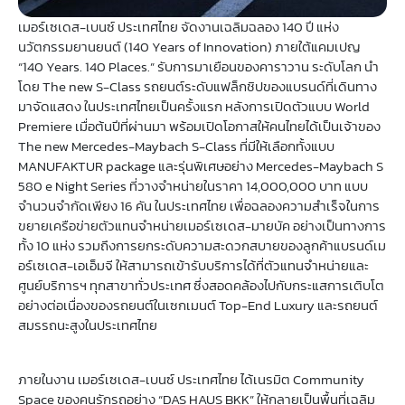
เมอร์เซเดส-เบนซ์ ประเทศไทย จัดงานเฉลิมฉลอง 140 ปี แห่ง
นวัตกรรมยานยนต์ (140 Years of Innovation) ภายใต้แคมเปญ
“140 Years. 140 Places.” รับการมาเยือนของคาราวาน ระดับโลก นำ
โดย The new S-Class รถยนต์ระดับแฟล็กชิปของแบรนด์ที่เดินทาง
มาจัดแสดง ในประเทศไทยเป็นครั้งแรก หลังการเปิดตัวแบบ World
Premiere เมื่อต้นปีที่ผ่านมา พร้อมเปิดโอกาสให้คนไทยได้เป็นเจ้าของ
The new Mercedes-Maybach S-Class ที่มีให้เลือกทั้งแบบ
MANUFAKTUR package และรุ่นพิเศษอย่าง Mercedes-Maybach S
580 e Night Series ที่วางจำหน่ายในราคา 14,000,000 บาท แบบ
จำนวนจำกัดเพียง 16 คัน ในประเทศไทย เพื่อฉลองความสำเร็จในการ
ขยายเครือข่ายตัวแทนจำหน่ายเมอร์เซเดส-มายบัค อย่างเป็นทางการ
ทั้ง 10 แห่ง รวมถึงการยกระดับความสะดวกสบายของลูกค้าแบรนด์เม
อร์เซเดส-เอเอ็มจี ให้สามารถเข้ารับบริการได้ที่ตัวแทนจำหน่ายและ
ศูนย์บริการฯ ทุกสาขาทั่วประเทศ ซึ่งสอดคล้องไปกับกระแสการเติบโต
อย่างต่อเนื่องของรถยนต์ในเซกเมนต์ Top-End Luxury และรถยนต์
สมรรถนะสูงในประเทศไทย
ภายในงาน เมอร์เซเดส-เบนซ์ ประเทศไทย ได้เนรมิต Community
Space ของคนรักรถอย่าง “DAS HAUS BKK” ให้กลายเป็นพื้นที่เฉลิม