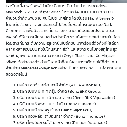
และอีกหนึ่งเซอร์ไพรส์สำคัญ คือการเปิดจำหน่าย Mercedes-
Maybach S 580 e Night Series ในราคา 14,000,000 บาท แบบ
จำนวนจำกัดเพียง 16 คัน ในประเทศไทย โดยในรุ่น Night Series จะ
โดดเด่นด้วยชุดแต่งที่ประกอบไปด้วยชิ้นส่วนโครเมียมแบบ Dark
Chrome และพื้นผิวตัวถังที่มีความเงางามระยิบระยับเปรียบเสมือน
เพชรที่ได้รับการเจียระไนอย่างประณีต รวมถึงการตกแต่งภายในห้อง
โดยสารที่ยกระดับความหรูหราขึ้นไปอีกขั้น มาพร้อมสีตัวถังที่ให้เลือก
หลากหลายรูปแบบ ทั้งในโทนสีเทา สีดำ และสีขาว จนไปถึงสีทูโทนสุด
เอ็กซ์คลูซีฟที่ผสานคู่สีระหว่างสีดำ Onyx Black และสีเงิน Mojave
Silver ได้อย่างลงตัว สำหรับลูกค้าที่สนใจสามารถติดต่อได้ที่ตัวแทน
จำหน่าย Mercedes-Maybach อย่างเป็นทางการ ทั้ง 10 แห่ง ตามราย
ชื่อดังต่อไปนี้
บริษัท แอทต้า ออโต้เฮ้าส์ จำกัด (ATTA Autohaus)
บริษัท เบนซ์ บีเคเค กรุ๊ป จำกัด (Benz BKK Group)
บริษัท เบนซ์ บีเคเค วิภาวดี จำกัด (Benz BKK Vipawadee)
บริษัท เบนซ์ พระราม 3 จำกัด (Benz Praram 3)
บริษัท เบนซ์ ราชครู จำกัด (Benz Rajchakru)
บริษัท ทองหล่อ-รามอินทรา จำกัด (Benz Thonglor)
บริษัท ไพรม์มัส ออโต้เฮาส์ จำกัด (Primus Autohaus)