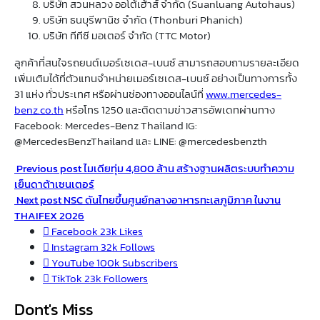
บริษัท สวนหลวง ออโต้เฮ้าส์ จำกัด (Suanluang Autohaus)
บริษัท ธนบุรีพานิช จำกัด (Thonburi Phanich)
บริษัท ทีทีซี มอเตอร์ จำกัด (TTC Motor)
ลูกค้าที่สนใจรถยนต์เมอร์เซเดส-เบนซ์ สามารถสอบถามรายละเอียด
เพิ่มเติมได้ที่ตัวแทนจำหน่ายเมอร์เซเดส-เบนซ์ อย่างเป็นทางการทั้ง
31 แห่ง ทั่วประเทศ หรือผ่านช่องทางออนไลน์ที่
www.mercedes-
benz.co.th
หรือโทร 1250 และติดตามข่าวสารอัพเดทผ่านทาง
Facebook: Mercedes-Benz Thailand IG:
@MercedesBenzThailand และ LINE: @mercedesbenzth
Previous post
ไมเดียทุ่ม 4,800 ล้าน สร้างฐานผลิตระบบทำความ
เย็นดาต้าเซนเตอร์
Next post
NSC ดันไทยขึ้นศูนย์กลางอาหารทะเลภูมิภาค ในงาน
THAIFEX 2026
Facebook
23k
Likes
Instagram
32k
Follows
YouTube
100k
Subscribers
TikTok
23k
Followers
Dont's Miss