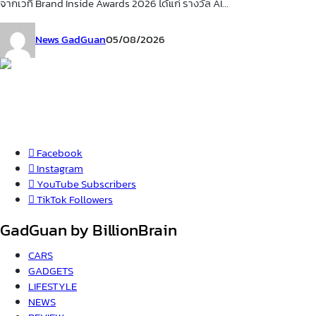
จากเวที Brand Inside Awards 2026 ได้แก่ รางวัล AI...
News GadGuan
05/08/2026
Facebook
Instagram
YouTube
Subscribers
TikTok
Followers
GadGuan by BillionBrain
CARS
GADGETS
LIFESTYLE
NEWS