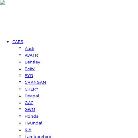
CARS
Audi
AVATR
Bentley
BMW
BYD
CHANGAN
CHERY
Deepal
GAC
GWM
Honda
Hyundai
KIA
Lamborghini