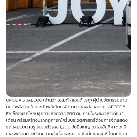
OMODA & JAECOO (อ่านว่า โอโมด้า แอนด์ เจคู่) ผู้นำนวัตกรรมยาน
ยนต์พลังงานใหม่ระดับพรีเมียม จัดงานฉลองส่งมอบรถ JAECOO 5
EV ล็อตแรกให้กับลูกค้าแล้วกว่า 1,200 คัน ภายในระยะเวลาเกือบ 1
เดือน พร้อมสร้างปรากฏการณ์ครั้งประวัติศาสตร์ด้วยการจัดแสดง
รถ JAECOO ในรูปแบบตัวเลข 1,200 อันยิ่งใหญ่ ณ เอเชียทีค เดอะ ริ
เวอร์ฟร้อนท์ สะท้อนความสำเร็จและความเชื่อมั่นของผู้บริโภคที่มีต่อ