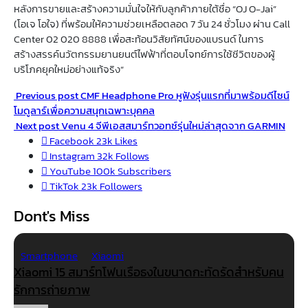
หลังการขายและสร้างความมั่นใจให้กับลูกค้าภายใต้ชื่อ “OJ O-Jai”
(โอเจ โอใจ) ที่พร้อมให้ความช่วยเหลือตลอด 7 วัน 24 ชั่วโมง ผ่าน Call
Center 02 020 8888 เพื่อสะท้อนวิสัยทัศน์ของแบรนด์ ในการ
สร้างสรรค์นวัตกรรมยานยนต์ไฟฟ้าที่ตอบโจทย์การใช้ชีวิตของผู้
บริโภคยุคใหม่อย่างแท้จริง”
Previous post
CMF Headphone Pro หูฟังรุ่นแรกที่มาพร้อมดีไซน์
โมดูลาร์เพื่อความสนุกเฉพาะบุคคล
Next post
Venu 4 จีพีเอสสมาร์ทวอทช์รุ่นใหม่ล่าสุดจาก GARMIN
Facebook
23k
Likes
Instagram
32k
Follows
YouTube
100k
Subscribers
TikTok
23k
Followers
Dont's Miss
Smartphone
Xiaomi
Xiaomi 15 สมาร์ทโฟนเรือธงในขนาดกะทัดรัดสำหรับคน
รักการถ่ายภาพ