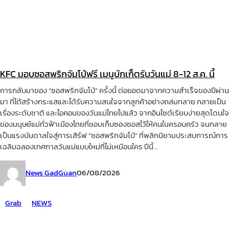
KFC มอบซอสพริกจัมโบ้ฟรี เมนูบักเก็ตรับวันแม่ 8-12 ส.ค. นี้
การกลับมาของ “ซอสพริกจัมโบ้” ครั้งนี้ ต่อยอดมาจากความสำเร็จของปีผ่าน
มา ที่ได้สร้างกระแสและได้รับความสนใจจากลูกค้าอย่างถล่มทลาย กลายเป็น
เรื่องระดับชาติ และไอคอนของวันแม่ไทยไปแล้ว จากอินไซต์เรียบง่ายสุดโดนใจ
ของมนุษย์แม่ทั่วฟ้าเมืองไทยที่ชอบเก็บซองซอสไว้ให้คนในครอบครัว จนกลาย
เป็นแรงบันดาลใจสู่การเสิร์ฟ “ซอสพริกจัมโบ้” ที่พลิกนิยามประสบการณ์การ
เฉลิมฉลองเทศกาลวันแม่แบบใหม่ที่ไม่เหมือนใคร ปีนี้...
News GadGuan
06/08/2026
Grab
NEWS