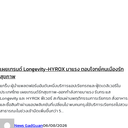
เผยเทรนด์ Longevity-HYROX มาแรง ตอบโจทย์คนเมืองรัก
สุขภาพ
แกร็บ ผู้นำแพลตฟอร์มอันดับหนึ่งบริการแอปเรียกรถและฟู้ดเดลิเวอรีใน
ประเทศไทย เผยเทรนด์รักสุขภาพ-ออกกำลังกายมาแรง รับกระแส
Longevity และ HYROX ฟีเวอร์ สะท้อนผ่านพฤติกรรมการเรียกรถ สั่งอาหาร
และซื้อสินค้าผ่านแอปพลิเคชันที่เปลี่ยนไป พบคนกรุงใช้บริการเรียกรถไปสวน
สาธารณะในช่วงเช้ามืดเพิ่มขึ้นกว่า 5...
News GadGuan
06/08/2026