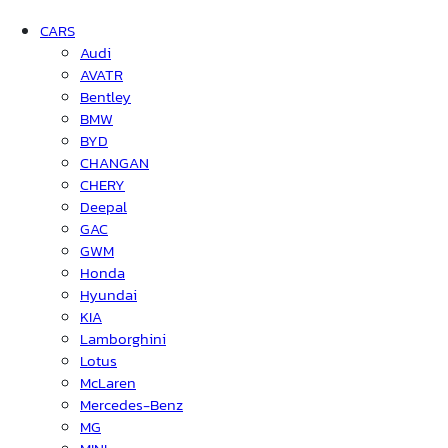
CARS
Audi
AVATR
Bentley
BMW
BYD
CHANGAN
CHERY
Deepal
GAC
GWM
Honda
Hyundai
KIA
Lamborghini
Lotus
McLaren
Mercedes-Benz
MG