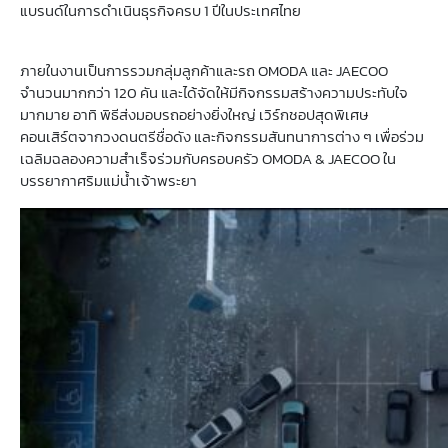
แบรนด์ในการดำเนินธุรกิจครบ 1 ปีในประเทศไทย
ภายในงานเป็นการรวมกลุ่มลูกค้าและรถ OMODA และ JAECOO
จำนวนมากกว่า 120 คัน และได้จัดให้มีกิจกรรมสร้างความประทับใจ
มากมาย อาทิ พิธีส่งมอบรถอย่างยิ่งใหญ่ เวิร์กชอปสุดพิเศษ
คอนเสิร์ตจากวงดนตรีชื่อดัง และกิจกรรมสันทนาการต่าง ๆ เพื่อร่วม
เฉลิมฉลองความสำเร็จร่วมกับครอบครัว OMODA & JAECOO ใน
บรรยากาศริมแม่น้ำเจ้าพระยา