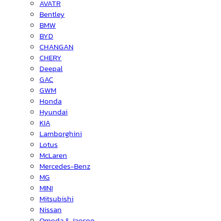
AVATR
Bentley
BMW
BYD
CHANGAN
CHERY
Deepal
GAC
GWM
Honda
Hyundai
KIA
Lamborghini
Lotus
McLaren
Mercedes-Benz
MG
MINI
Mitsubishi
Nissan
Omoda & Jaecoo