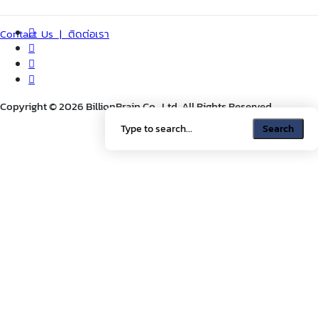
Contact Us | ติดต่อเรา
Copyright © 2026 BillionBrain Co., Ltd. All Rights Reserved.
Search
Search