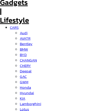
CARS
Audi
AVATR
Bentley
BMW
BYD
CHANGAN
CHERY
Deepal
GAC
GWM
Honda
Hyundai
KIA
Lamborghini
Lotus