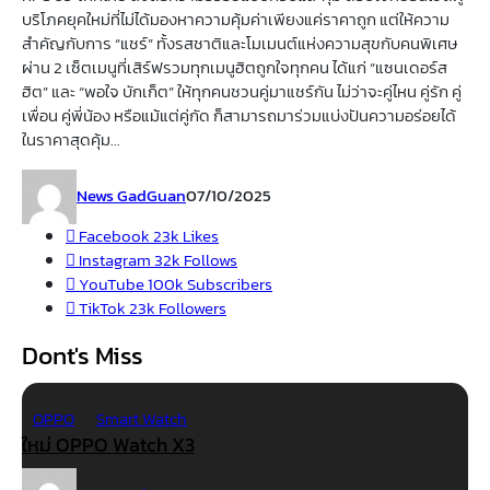
บริโภคยุคใหม่ที่ไม่ได้มองหาความคุ้มค่าเพียงแค่ราคาถูก แต่ให้ความ
สำคัญกับการ “แชร์” ทั้งรสชาติและโมเมนต์แห่งความสุขกับคนพิเศษ
ผ่าน 2 เซ็ตเมนูที่เสิร์ฟรวมทุกเมนูฮิตถูกใจทุกคน ได้แก่ “แซนเดอร์ส
ฮิต” และ “พอใจ บักเก็ต” ให้ทุกคนชวนคู่มาแชร์กัน ไม่ว่าจะคู่ไหน คู่รัก คู่
เพื่อน คู่พี่น้อง หรือแม้แต่คู่กัด ก็สามารถมาร่วมแบ่งปันความอร่อยได้
ในราคาสุดคุ้ม...
News GadGuan
07/10/2025
Facebook
23k
Likes
Instagram
32k
Follows
YouTube
100k
Subscribers
TikTok
23k
Followers
Dont's Miss
OPPO
Smart Watch
ใหม่ OPPO Watch X3