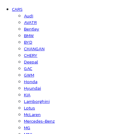
CARS
Audi
AVATR
Bentley
BMW
BYD
CHANGAN
CHERY
Deepal
GAC
GWM
Honda
Hyundai
KIA
Lamborghini
Lotus
McLaren
Mercedes-Benz
MG