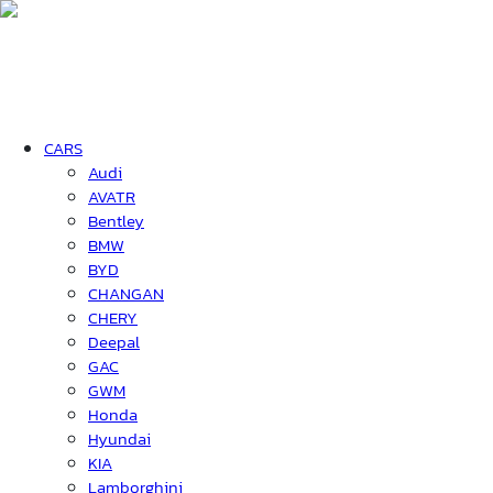
CARS
Audi
AVATR
Bentley
BMW
BYD
CHANGAN
CHERY
Deepal
GAC
GWM
Honda
Hyundai
KIA
Lamborghini