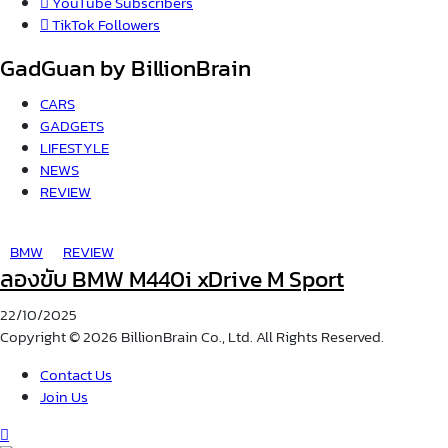
YouTube
Subscribers
TikTok
Followers
GadGuan by BillionBrain
CARS
GADGETS
LIFESTYLE
NEWS
REVIEW
BMW
REVIEW
ลองขับ BMW M440i xDrive M Sport
22/10/2025
Copyright © 2026 BillionBrain Co., Ltd. All Rights Reserved.
Contact Us
Join Us