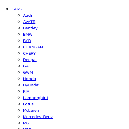
CARS
Audi
AVATR
Bentley
BMW
BYD
CHANGAN
CHERY
Deepal
GAC
GWM
Honda
Hyundai
KIA
Lamborghini
Lotus
McLaren
Mercedes-Benz
MG