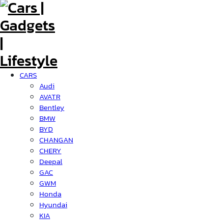
CARS
Audi
AVATR
Bentley
BMW
BYD
CHANGAN
CHERY
Deepal
GAC
GWM
Honda
Hyundai
KIA