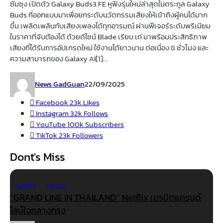
ซัมซุง เปิดตัว Galaxy Buds3 FE หูฟังรุ่นใหม่ล่าสุดในตระกูล Galaxy
Buds ที่ออกแบบมาเพื่อยกระดับนวัตกรรมเสียงให้เข้าถึงผู้คนได้มาก
ขึ้น เพลิดเพลินกับเสียงเพลงได้ทุกอารมณ์ ผ่านฟีเจอร์ระดับพรีเมียม
ในราคาที่จับต้องได้ ด้วยดีไซน์ Blade เรียบ เท่ มาพร้อมประสิทธิภาพ
เสียงที่ได้รับการอัปเกรดใหม่ ใช้งานได้ยาวนาน ต่อเนื่อง 8 ชั่วโมง และ
ความสามารถของ Galaxy AI[1]...
News GadGuan
22/09/2025
Facebook
23k
Likes
Instagram
32k
Follows
YouTube
100k
Subscribers
TikTok
23k
Followers
Dont's Miss
Netflix
NEWS
“GRAND LINE IN THAILAND” Netflix เนรมิตแกรนด์
ไลน์ใจกลางกรุง