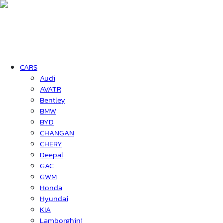
CARS
Audi
AVATR
Bentley
BMW
BYD
CHANGAN
CHERY
Deepal
GAC
GWM
Honda
Hyundai
KIA
Lamborghini