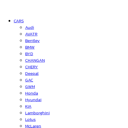
CARS
Audi
AVATR
Bentley
BMW
BYD
CHANGAN
CHERY
Deepal
GAC
GWM
Honda
Hyundai
KIA
Lamborghini
Lotus
McLaren