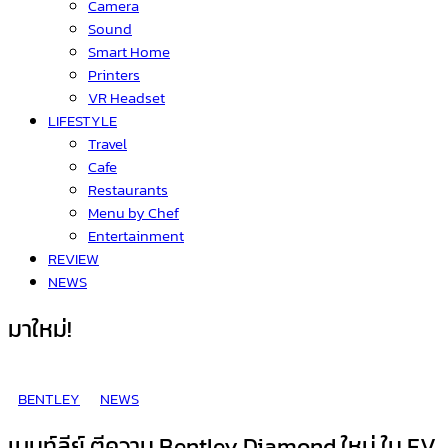
Camera
Sound
Smart Home
Printers
VR Headset
LIFESTYLE
Travel
Cafe
Restaurants
Menu by Chef
Entertainment
REVIEW
NEWS
มาใหม่!
BENTLEY
NEWS
เบนท์ลีย์ ตีความ Bentley Diamond ใหม่ ใน EV