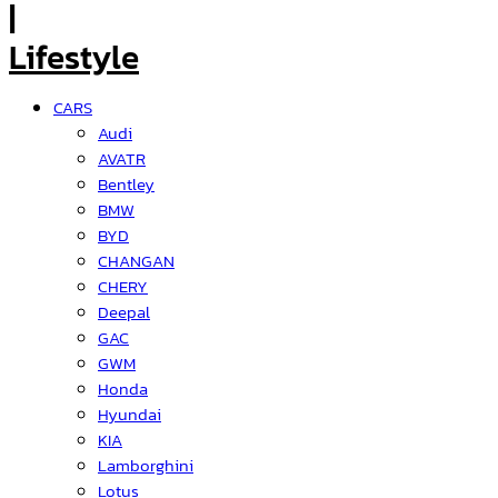
CARS
Audi
AVATR
Bentley
BMW
BYD
CHANGAN
CHERY
Deepal
GAC
GWM
Honda
Hyundai
KIA
Lamborghini
Lotus