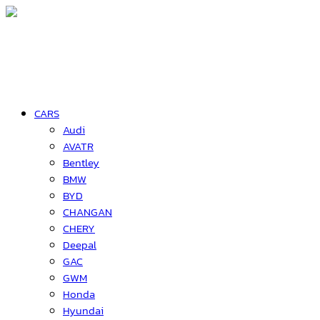
CARS
Audi
AVATR
Bentley
BMW
BYD
CHANGAN
CHERY
Deepal
GAC
GWM
Honda
Hyundai