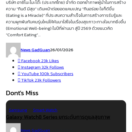
บริษัท อายิโนะโมะโต๊ะ (ประเทศไทย) จำกัด ตอกย้ำภาพผู้นำในการสร้าง
ความ “กินดี มีสุข” เดินหน้าต่อยอดแคมเปญ “กินอร่อย ใจก็ดีขึ้น
(Eating is a Miracle)” ที่ประสบความสำเร็จในการสร้างการรับรู้และ
ความผูกพันกับคนรุ่นใหม่ให้หันมาใส่ใจในเรื่องสุขภาวะทางใจมากยิ่งขึ้น
(Emotional Well-being) ในปีที่ผ่านมา สู่ปี 2569 ด้วยแนวคิด
“Comfort Eating”...
News GadGuan
26/01/2026
Facebook
23k
Likes
Instagram
32k
Follows
YouTube
100k
Subscribers
TikTok
23k
Followers
Dont's Miss
Samsung
Smart Watch
Galaxy Watch8 Series ยกระดับการดูแลสุขภาพ
News GadGuan
22/07/2025