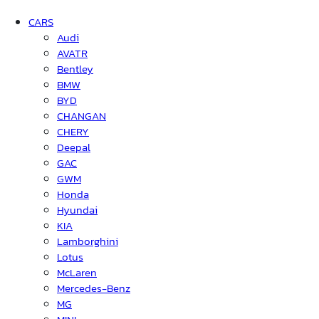
CARS
Audi
AVATR
Bentley
BMW
BYD
CHANGAN
CHERY
Deepal
GAC
GWM
Honda
Hyundai
KIA
Lamborghini
Lotus
McLaren
Mercedes-Benz
MG