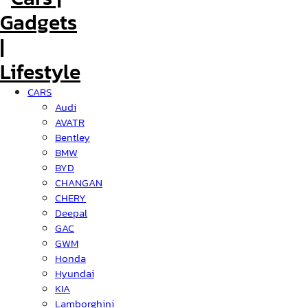
CARS
Audi
AVATR
Bentley
BMW
BYD
CHANGAN
CHERY
Deepal
GAC
GWM
Honda
Hyundai
KIA
Lamborghini