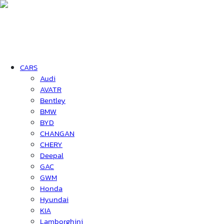
CARS
Audi
AVATR
Bentley
BMW
BYD
CHANGAN
CHERY
Deepal
GAC
GWM
Honda
Hyundai
KIA
Lamborghini