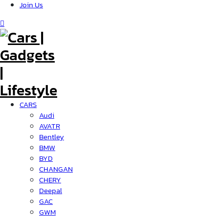
Join Us
CARS
Audi
AVATR
Bentley
BMW
BYD
CHANGAN
CHERY
Deepal
GAC
GWM