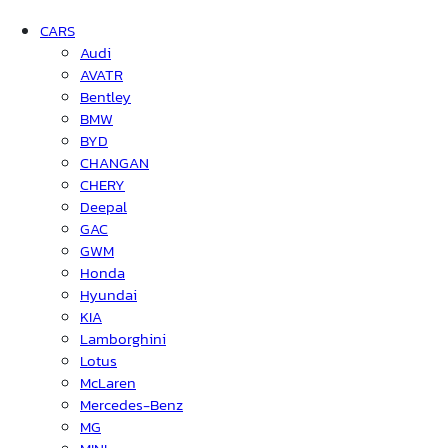
CARS
Audi
AVATR
Bentley
BMW
BYD
CHANGAN
CHERY
Deepal
GAC
GWM
Honda
Hyundai
KIA
Lamborghini
Lotus
McLaren
Mercedes-Benz
MG