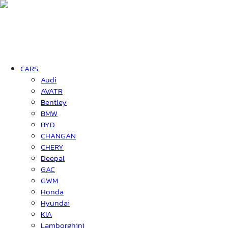
CARS
Audi
AVATR
Bentley
BMW
BYD
CHANGAN
CHERY
Deepal
GAC
GWM
Honda
Hyundai
KIA
Lamborghini