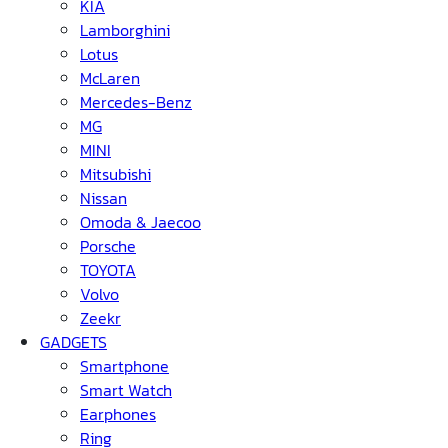
KIA
Lamborghini
Lotus
McLaren
Mercedes-Benz
MG
MINI
Mitsubishi
Nissan
Omoda & Jaecoo
Porsche
TOYOTA
Volvo
Zeekr
GADGETS
Smartphone
Smart Watch
Earphones
Ring