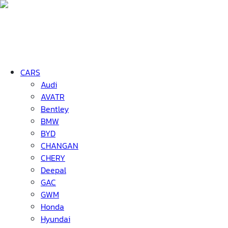
CARS
Audi
AVATR
Bentley
BMW
BYD
CHANGAN
CHERY
Deepal
GAC
GWM
Honda
Hyundai