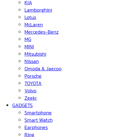
KIA
Lamborghini
Lotus
McLaren
Mercedes-Benz
MG
MINI
Mitsubishi
Nissan
Omoda & Jaecoo
Porsche
TOYOTA
Volvo
Zeekr
GADGETS
Smartphone
Smart Watch
Earphones
Ring