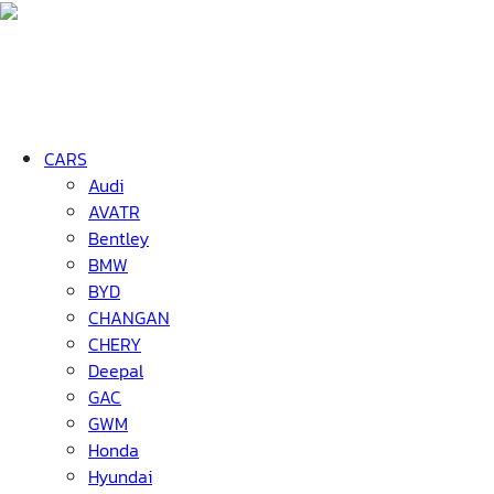
CARS
Audi
AVATR
Bentley
BMW
BYD
CHANGAN
CHERY
Deepal
GAC
GWM
Honda
Hyundai