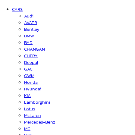
CARS
Audi
AVATR
Bentley
BMW
BYD
CHANGAN
CHERY
Deepal
GAC
GWM
Honda
Hyundai
KIA
Lamborghini
Lotus
McLaren
Mercedes-Benz
MG