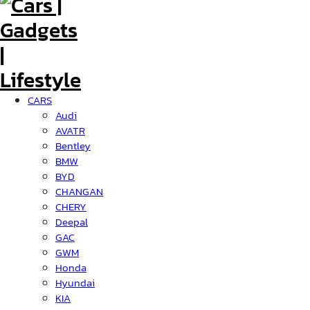
CARS
Audi
AVATR
Bentley
BMW
BYD
CHANGAN
CHERY
Deepal
GAC
GWM
Honda
Hyundai
KIA