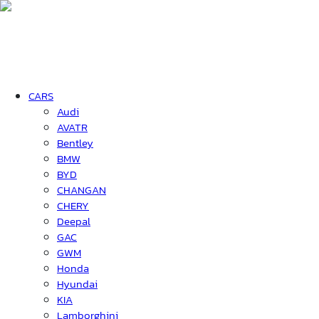
CARS
Audi
AVATR
Bentley
BMW
BYD
CHANGAN
CHERY
Deepal
GAC
GWM
Honda
Hyundai
KIA
Lamborghini