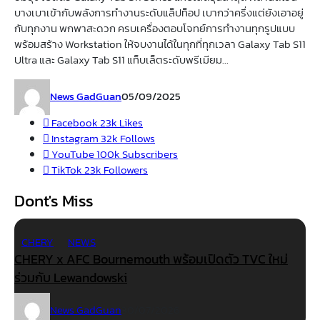
บางเบาเข้ากับพลังการทำงานระดับแล็ปท็อป เบากว่าครึ่งแต่ยังเอาอยู่
กับทุกงาน พกพาสะดวก ครบเครื่องตอบโจทย์การทำงานทุกรูปแบบ
พร้อมสร้าง Workstation ให้จบงานได้ในทุกที่ทุกเวลา Galaxy Tab S11
Ultra และ Galaxy Tab S11 แท็บเล็ตระดับพรีเมียม...
News GadGuan
05/09/2025
Facebook
23k
Likes
Instagram
32k
Follows
YouTube
100k
Subscribers
TikTok
23k
Followers
Dont's Miss
CHERY
NEWS
CHERY x AFC Bournemouth พร้อมเปิดตัว TVC ใหม่
ร่วมกับ Lewandowski
News GadGuan
30/07/2026