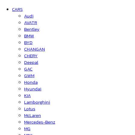
CARS
Audi
AVATR
Bentley
BMW
BYD
CHANGAN
CHERY
Deepal
GAC
GWM
Honda
Hyundai
KIA
Lamborghini
Lotus
McLaren
Mercedes-Benz
MG