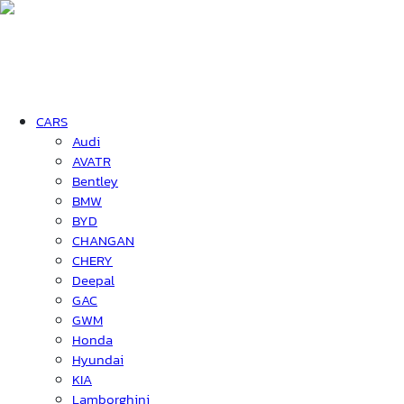
CARS
Audi
AVATR
Bentley
BMW
BYD
CHANGAN
CHERY
Deepal
GAC
GWM
Honda
Hyundai
KIA
Lamborghini