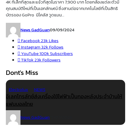
4K ที่เล็กที่สุดและแจ๋วที่สุดในราคา 7,900 บาท โดยกล้องแต่ละตัวมี
คุณสมบัติใหม่ที่เป็นเอกลักษณ์ ซึ่งสานต่อจากเทคโนโลยีที่เป็นสิทธิ
บัตรของ GoPro นิโคลัส วูดแมน...
News GadGuan
09/09/2024
Facebook
23k
Likes
Instagram
32k
Follows
YouTube
100k
Subscribers
TikTok
23k
Followers
Dont's Miss
Electrolux
NEWS
อีเลคโทรลักซ์ส่งเครื่องใช้ไฟฟ้าเป็นกองหลังประจำบ้านให้
แฟนบอลไทย
News GadGuan
15/07/2026