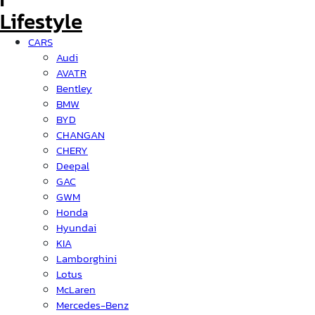
CARS
Audi
AVATR
Bentley
BMW
BYD
CHANGAN
CHERY
Deepal
GAC
GWM
Honda
Hyundai
KIA
Lamborghini
Lotus
McLaren
Mercedes-Benz