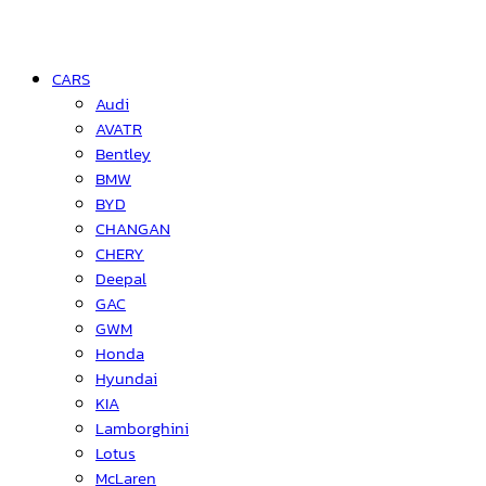
CARS
Audi
AVATR
Bentley
BMW
BYD
CHANGAN
CHERY
Deepal
GAC
GWM
Honda
Hyundai
KIA
Lamborghini
Lotus
McLaren