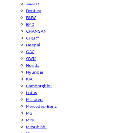
AVATR
Bentley
BMW
BYD
CHANGAN
CHERY
Deepal
GAC
GWM
Honda
Hyundai
KIA
Lamborghini
Lotus
McLaren
Mercedes-Benz
MG
MINI
Mitsubishi