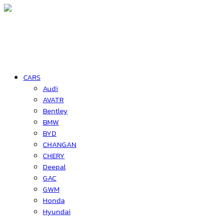
CARS
Audi
AVATR
Bentley
BMW
BYD
CHANGAN
CHERY
Deepal
GAC
GWM
Honda
Hyundai