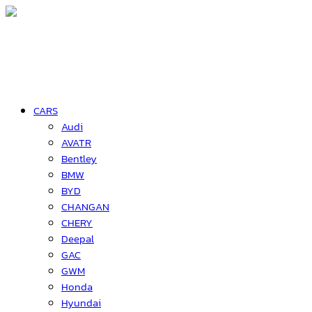
CARS
Audi
AVATR
Bentley
BMW
BYD
CHANGAN
CHERY
Deepal
GAC
GWM
Honda
Hyundai