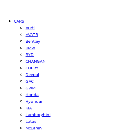
CARS
Audi
AVATR
Bentley
BMW
BYD
CHANGAN
CHERY
Deepal
GAC
GWM
Honda
Hyundai
KIA
Lamborghini
Lotus
McLaren