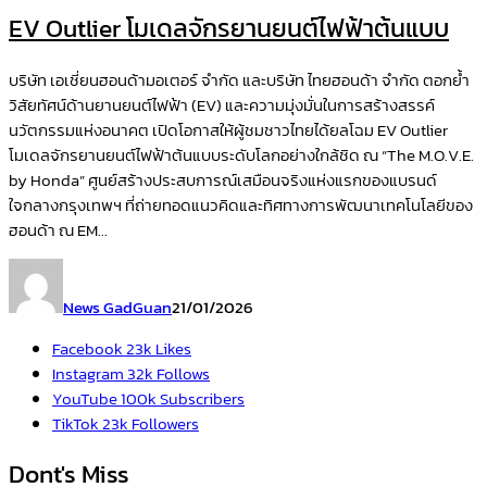
EV Outlier โมเดลจักรยานยนต์ไฟฟ้าต้นแบบ
บริษัท เอเชี่ยนฮอนด้ามอเตอร์ จำกัด และบริษัท ไทยฮอนด้า จำกัด ตอกย้ำ
วิสัยทัศน์ด้านยานยนต์ไฟฟ้า (EV) และความมุ่งมั่นในการสร้างสรรค์
นวัตกรรมแห่งอนาคต เปิดโอกาสให้ผู้ชมชาวไทยได้ยลโฉม EV Outlier
โมเดลจักรยานยนต์ไฟฟ้าต้นแบบระดับโลกอย่างใกล้ชิด ณ “The M.O.V.E.
by Honda” ศูนย์สร้างประสบการณ์เสมือนจริงแห่งแรกของแบรนด์
ใจกลางกรุงเทพฯ ที่ถ่ายทอดแนวคิดและทิศทางการพัฒนาเทคโนโลยีของ
ฮอนด้า ณ EM...
News GadGuan
21/01/2026
Facebook
23k
Likes
Instagram
32k
Follows
YouTube
100k
Subscribers
TikTok
23k
Followers
Dont's Miss