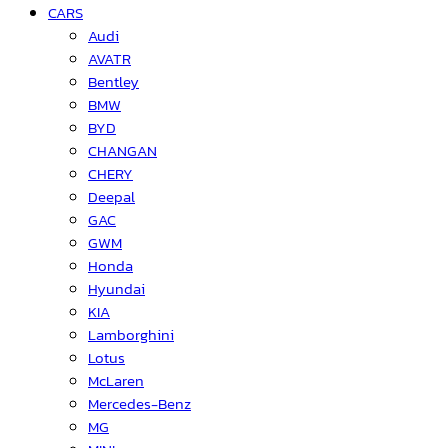
CARS
Audi
AVATR
Bentley
BMW
BYD
CHANGAN
CHERY
Deepal
GAC
GWM
Honda
Hyundai
KIA
Lamborghini
Lotus
McLaren
Mercedes-Benz
MG