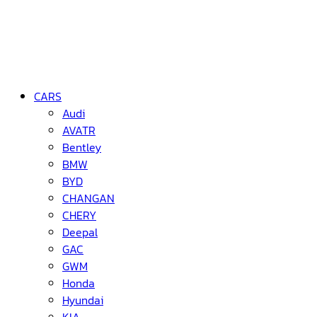
CARS
Audi
AVATR
Bentley
BMW
BYD
CHANGAN
CHERY
Deepal
GAC
GWM
Honda
Hyundai