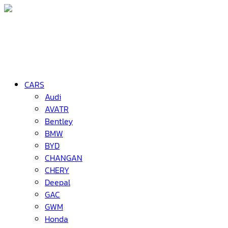
CARS
Audi
AVATR
Bentley
BMW
BYD
CHANGAN
CHERY
Deepal
GAC
GWM
Honda