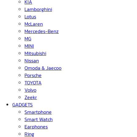
KIA
Lamborghini
Lotus
McLaren
Mercedes-Benz
MG
MINI
Mitsubishi
Nissan
Omoda & Jaecoo
Porsche
TOYOTA
Volvo
Zeekr
GADGETS
Smartphone
Smart Watch
Earphones
Ring