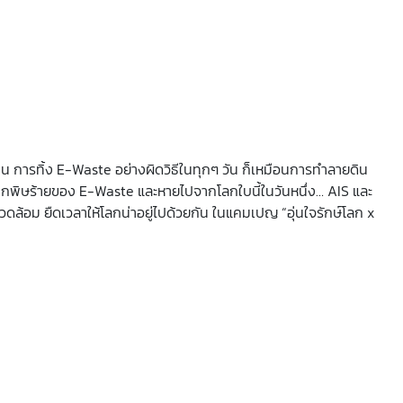
น การทิ้ง E-Waste อย่างผิดวิธีในทุกๆ วัน ก็เหมือนการทำลายดิน
ากพิษร้ายของ E-Waste และหายไปจากโลกใบนี้ในวันหนึ่ง… AIS และ
ดล้อม ยืดเวลาให้โลกน่าอยู่ไปด้วยกัน ในแคมเปญ “อุ่นใจรักษ์โลก x