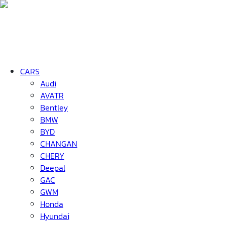
CARS
Audi
AVATR
Bentley
BMW
BYD
CHANGAN
CHERY
Deepal
GAC
GWM
Honda
Hyundai