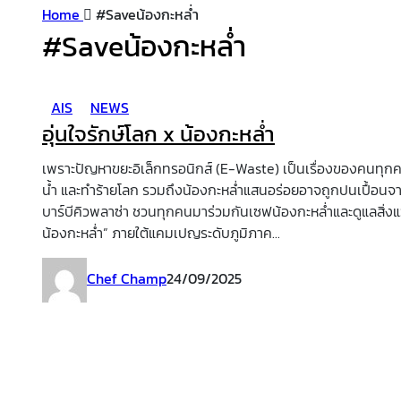
Home
#Saveน้องกะหล่ำ
#Saveน้องกะหล่ำ
AIS
NEWS
อุ่นใจรักษ์โลก x น้องกะหล่ำ
เพราะปัญหาขยะอิเล็กทรอนิกส์ (E-Waste) เป็นเรื่องของคนทุกค
น้ำ และทำร้ายโลก รวมถึงน้องกะหล่ำแสนอร่อยอาจถูกปนเปื้อนจ
บาร์บีคิวพลาซ่า ชวนทุกคนมาร่วมกันเซฟน้องกะหล่ำและดูแลสิ่งแว
น้องกะหล่ำ” ภายใต้แคมเปญระดับภูมิภาค...
Chef Champ
24/09/2025