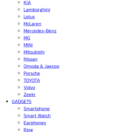
KIA
Lamborghini
Lotus
McLaren
Mercedes-Benz
MG
MINI
Mitsubishi
Nissan
Omoda & Jaecoo
Porsche
TOYOTA
Volvo
Zeekr
GADGETS
Smartphone
Smart Watch
Earphones
Ring