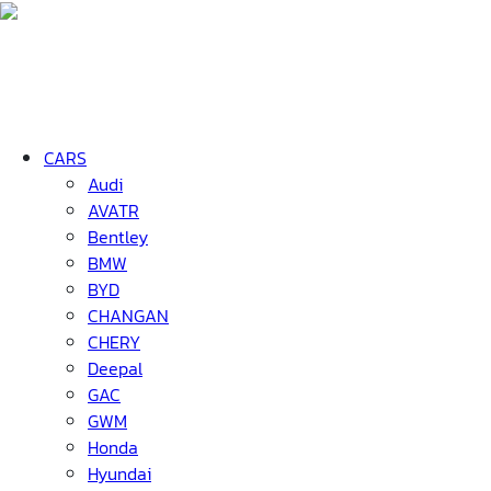
CARS
Audi
AVATR
Bentley
BMW
BYD
CHANGAN
CHERY
Deepal
GAC
GWM
Honda
Hyundai