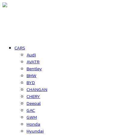
CARS
Audi
AVATR
Bentley
BMW
BYD
CHANGAN
CHERY
Deepal
GAC
GWM
Honda
Hyundai