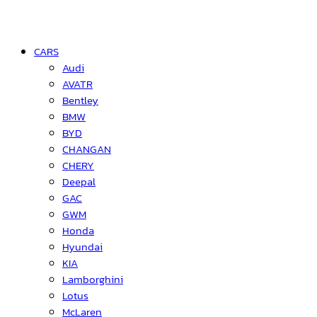
CARS
Audi
AVATR
Bentley
BMW
BYD
CHANGAN
CHERY
Deepal
GAC
GWM
Honda
Hyundai
KIA
Lamborghini
Lotus
McLaren