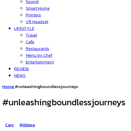
Sound
Smart Home
Printers
VR Headset
LIFESTYLE
Travel
Cafe
Restaurants
Menu by Chef
Entertainment
REVIEW
NEWS
Home
#unleashingboundlessjourneys
#unleashingboundlessjourneys
Cars
Riddara