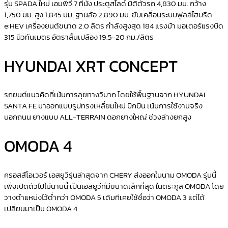
รุ่น SPADA ใหม่ เอมพีวี 7 ที่นั่ง ประตูสไลด์ มิติตัวรถ 4,830 มม. กว้าง
1,750 มม. สูง 1,845 มม. ฐานล้อ 2,890 มม. ขับเคลื่อนระบบฟูลล์ไฮบริด
e:HEV เครื่องยนต์ขนาด 2.0 ลิตร กำลังสูงสุด 184 แรงม้า มอเตอร์แรงบิด
315 นิวทันเมตร อัตราสิ้นเปลือง 19.5-20 กม./ลิตร
HYUNDAI XRT CONCEPT
รถยนต์แนวคิดที่เน้นการลุยทางวิบาก โดยใช้พื้นฐานจาก
HYUNDAI
SANTA FE
มาออกแบบรูปทรงเหลี่ยมใหม่ บึกบึน เน้นการใช้งานจริง
นอกถนน ยางแบบ
ALL-TERRAIN
ดอกยางใหญ่ ช่วงล่างยกสูง
OMODA 4
ครอสส์โอเวอร์ เอสยูวีรุ่นล่าสุดจาก
CHERY
ส่งออกในนาม
OMODA
รุ่นนี้
เพิ่งเปิดตัวไปไม่นานนี้ เป็นเอสยูวีที่มีขนาดเล็กที่สุด ในตระกูล
OMODA
โดย
วางตำแหน่งไว้ต่ำกว่า
OMODA
5 เดิมทีเคยใช้ชื่อว่า
OMODA
3 แต่ได้
เปลี่ยนมาเป็น
OMODA
4