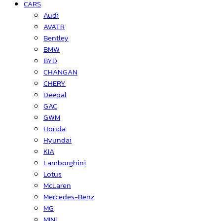
CARS
Audi
AVATR
Bentley
BMW
BYD
CHANGAN
CHERY
Deepal
GAC
GWM
Honda
Hyundai
KIA
Lamborghini
Lotus
McLaren
Mercedes-Benz
MG
MINI