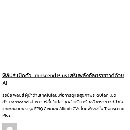
ฟิลิปส์ เปิดตัว Transcend Plus เสริมพลังอัลตราซาวด์ด้วย
AI
รอยัล ฟิลิปส์ ผู้นำด้านเทคโนโลยีเพื่อการดูแลสุขภาพระดับโลก เปิด
ตัว Transcend Plus เวอร์ชั่นใหม่ล่าสุดสำหรับเครื่องอัลตราซาวด์หัวใจ
และหลอดเลือดรุ่น EPIQ CVx และ Affiniti CVx โดยฟีเจอร์ใน Transcend
Plus...