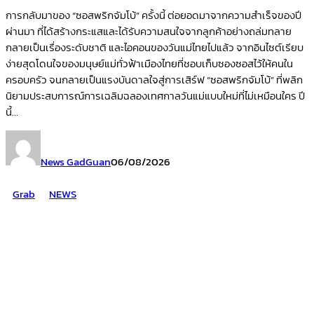
การกลับมาของ “ซอสพริกจัมโบ้” ครั้งนี้ ต่อยอดมาจากความสำเร็จของปี
ผ่านมา ที่ได้สร้างกระแสและได้รับความสนใจจากลูกค้าอย่างถล่มทลาย
กลายเป็นเรื่องระดับชาติ และไอคอนของวันแม่ไทยไปแล้ว จากอินไซต์เรียบ
ง่ายสุดโดนใจของมนุษย์แม่ทั่วฟ้าเมืองไทยที่ชอบเก็บซองซอสไว้ให้คนใน
ครอบครัว จนกลายเป็นแรงบันดาลใจสู่การเสิร์ฟ “ซอสพริกจัมโบ้” ที่พลิก
นิยามประสบการณ์การเฉลิมฉลองเทศกาลวันแม่แบบใหม่ที่ไม่เหมือนใคร ปี
นี้...
News GadGuan
06/08/2026
Grab
NEWS