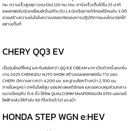
กม. ความเร็วสูงสุด (ขณะบิน)
120
กม./ชม. ชาร์จเร็วเต็มได้ใน
25
นาที
แพลทฟอร์มขับเคลื่อนอัตโนมัติระดับ
L4
มีเครือข่ายดิจิทอลไร้คนขับ
3
มิติ
ช่วยสร้างความมั่นใจในความปลอดภัยของการปฏิบัติการแบบไดนามิคได้
อย่างเต็มที่
CHERY QQ3 EV
เป็นรุ่นใหม่ที่ใหญ่ และทันสมัยกว่า
QQ ICE CREAM
มาก เปิดตัวครั้งแรกใน
งาน
2025 CHENGDU AUTO SHOW
สร้างบนแพลทฟอร์ม
T12
ของ
CHERY
มีความยาวกว่า
4,200
มม. และฐานล้อกว้างกว่า
2,700
มม.
ภายในหรูหรา เทคโนโลยีสูง จอแสดงผลดิจิทอล และจอควบคุมส่วนกลาง
ขนาดใหญ่ถึง
15.6
นิ้ว ใช้ชิพ
QUALCOMM SNAPDRAGON 8155
มอเตอร์
ไฟฟ้าหลัง ให้กำลัง
90
กิโลวัตต์/
121
แรงม้า
HONDA STEP WGN e:HEV