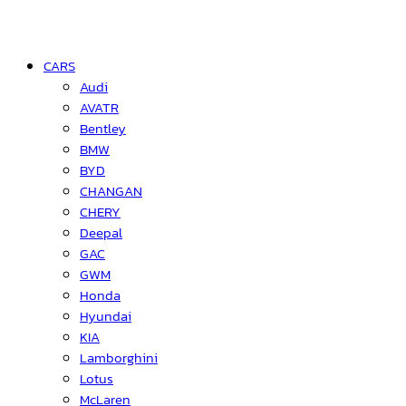
CARS
Audi
AVATR
Bentley
BMW
BYD
CHANGAN
CHERY
Deepal
GAC
GWM
Honda
Hyundai
KIA
Lamborghini
Lotus
McLaren