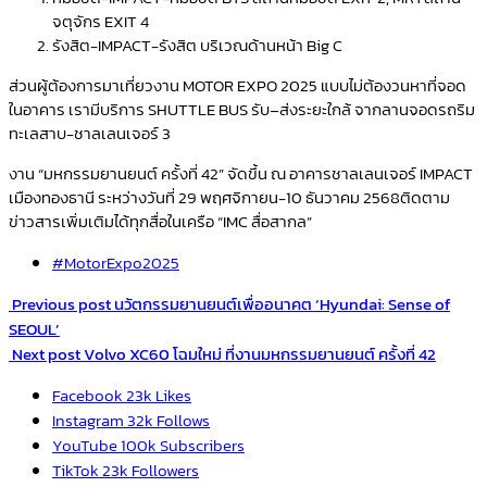
จตุจักร
EXIT 4
รังสิต-
IMPACT-
รังสิต
บริเวณด้านหน้า
Big C
ส่วนผู้
ต้องการมาเที่ยวงาน
MOTOR EXPO 2025
แบบไม่ต้องวนหาที่จอด
ในอาคาร เรามีบริการ
SHUTTLE BUS
รับ
–
ส่งระยะใกล้ จาก
ลานจอดรถริม
ทะเลสาบ-
ชาลเลนเจอร์
3
งาน “มหกรรมยานยนต์ ครั้งที่
42
” จัดขึ้น ณ อาคารชาลเลนเจอร์
IMPACT
เมืองทองธานี ระหว่างวันที่
29
พฤศจิกายน-
10
ธันวาคม
2568
ติดตาม
ข่าวสารเพิ่มเติมได้ทุกสื่อในเครือ “
IMC
สื่อสากล”
#MotorExpo2025
Previous post
นวัตกรรมยานยนต์เพื่ออนาคต ‘Hyundai: Sense of
SEOUL’
Next post
Volvo XC60 โฉมใหม่ ที่งานมหกรรมยานยนต์ ครั้งที่ 42
Facebook
23k
Likes
Instagram
32k
Follows
YouTube
100k
Subscribers
TikTok
23k
Followers