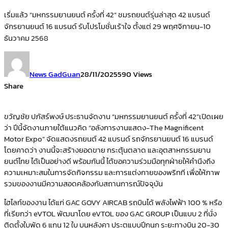
เริ่มแล้ว “มหกรรมยานยนต์ ครั้งที่ 42” ชมรถยนต์รุ่นล่าสุด 42 แบรนด์
จักรยานยนต์ 16 แบรนด์ รับโปรโมชั่นเร้าใจ ตั้งแต่ 29 พฤศจิกายน-10
ธันวาคม 2568
News GadGuan
28/11/2025
590 Views
Share
ขวัญชัย ปภัสร์พงษ์ ประธานจัดงาน “มหกรรมยานยนต์ ครั้งที่
42”
เปิดเผย
ว่า ปีนี้จัดงานภายใต้แนวคิด “อลังการงานแสดง-
The Magnificent
Motor Expo”
จัดแสดงรถยนต์
42
แบรนด์ รถจักรยานยนต์
16
แบรนด์
โดยคาดว่า งานนี้จะสร้างยอดขาย กระตุ้นตลาด และอุตสาหกรรมยาน
ยนต์ไทย ได้เป็นอย่างดี
พร้อมกันนี้ ได้ขอความร่วมมือทุกฝ่ายให้คำนึงถึง
ความเหมาะสมในการจัดกิจกรรม และการแต่งกายของพริทที เพื่อให้ภาพ
รวมของงานมีความสอดคล้องกับสถานการณ์ปัจจุบัน
ไฮไลท์ของงาน ได้แก่
GAC GOVY AIRCAB
รถบินได้ พลังไฟฟ้า
100 %
หรือ
ที่เรียกว่า
eVTOL
พัฒนาโดย
eVTOL
ของ
GAC GROUP
เป็นแบบ
2
ที่นั่ง
ติดตั้งใบพัด
6
แกน
12
ใบ บนหลังคา ประตูแบบปีกนก ระยะทางบิน
20-30