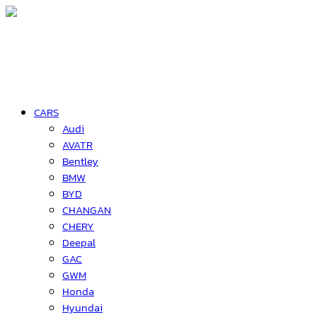
CARS
Audi
AVATR
Bentley
BMW
BYD
CHANGAN
CHERY
Deepal
GAC
GWM
Honda
Hyundai