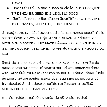
TRAVO
เปิดตัวครั้งแรกในเอเชียตะวันออกเฉียงใต้
ได้แก่
AVATR
07
,
BYD
Ti
7
,
DENZA B
5
,
GEELY EX
2
,
LEXUS LX
500
D
เปิดตัวครั้งแรกในเอเชียตะวันออกเฉียงใต้
ได้แก่
AVATR
07
,
BYD
Ti
7
,
DENZA B
5
,
GEELY EX
2
,
LEXUS LX
500
D
สำหรับ
ผู้ชมงาน
มีสิทธิ์
ลุ้น
รับฟรี
รถยนต์
3
คัน และรถจักรยานยนต์
1
คัน ใน
รายการ
ซื้อรถ…ชิง
AVATR 11
รุ่น
STANDARD RANGE
/
ซื้อบัตร…ชิง
MITSUBISHI XFORCE
รุ่น
ULTIMATE
/
ซื้อมอเตอร์ไซค์…ชิง
SUZUKI
รุ่น
GSX-8R
/
ชมงานผ่าน
MOTOR EXPO APP
ชิง
WULING BINGUO
รุ่น
DC
ICON
ยิ่งกว่านั้น สามารถชมงานผ่าน
MOTOR EXPO APPLICATION
อัดแน่น
ข้อมูลของงาน ทั้งรีวิวรถยนต์ รถจักรยานยนต์ จาก
Influencer
ชื่อดัง
พร้อมฟีเจอร์ให้ใช้งานหลากหลาย อาทิ ข้อมูลเปรียบเทียบคันต่อคัน โปรโม
ชั่น แคมเปญพิเศษ ช่วยในการเลือกซื้อรถยนต์ รถจักรยานยนต์ ดาวน์
โหลดโบรชัวร์ จำหน่ายบัตรชมงานทั่วไป และบัตรชมงานแบบวีไอพี
MOTOR EXPO EXCLUSIVE VISITOR
ฯลฯ
การเดินทางไปชมงานมีบริการ
รถรับ-ส่ง ฟรี !
2
เส้นทาง
ดังนี้
หมอชิต-
IMPACT-
หมอชิต
BTS
สถานี
หมอชิต
EXIT 2, MRT
สถานี