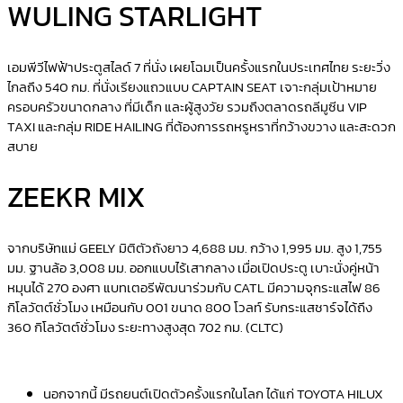
WULING STARLIGHT
เอมพีวีไฟฟ้าประตูสไลด์ 7 ที่นั่ง เผยโฉมเป็นครั้งแรกในประเทศไทย ระยะวิ่ง
ไกลถึง
540
กม. ที่นั่งเรียงแถวแบบ
CAPTAIN SEAT
เจาะกลุ่มเป้าหมาย
ครอบครัวขนาดกลาง ที่มีเด็ก และผู้สูงวัย รวมถึงตลาดรถลีมูซีน
VIP
TAXI
และกลุ่ม
RIDE HAILING
ที่ต้องการรถหรูหราที่กว้างขวาง และสะดวก
สบาย
ZEEKR MIX
จากบริษัทแม่
GEELY
มิติตัวถังยาว
4,688
มม. กว้าง
1,995
มม. สูง
1,755
มม. ฐานล้อ
3,008
มม. ออกแบบไร้เสากลาง เมื่อเปิดประตู เบาะนั่งคู่หน้า
หมุนได้
270
องศา แบทเตอรีพัฒนาร่วมกับ
CATL
มีความจุกระแสไฟ
86
กิโลวัตต์ชั่วโมง เหมือนกับ
001
ขนาด
800
โวลท์ รับกระแสชาร์จได้ถึง
360
กิโลวัตต์ชั่วโมง ระยะทางสูงสุด
702
กม. (
CLTC)
นอกจากนี้
มี
รถยนต์
เปิดตัวครั้งแรกในโลก
ได้แก่
TOYOTA HILUX