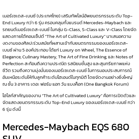
เมอร์เซเดส-เบนซ์ (ประเทศไทย) เสริมทัพไลน์อัพยนตรกรรมระดับ Top-
End Luxury กว่า 6 รุ่น ครอบคลุมทั้งแบรนด์ Mercedes-Maybach และ
รถยนต์เมอร์เซเดส-เบนซ์ ในกลุ่ม G-Class, S-Class และ V-Class โดยจัด
แสดงภายใต้คอนเซ็ปต์ “The Art of Cultivated Luxury” นาเสนอความ
งดงามของศิลปะร่วมสมัยที่ผสานเข้ากับยนตรกรรมของเมอร์เซเดส-
เบนซ์ ผ่าน 5 องค์ประกอบ ได้แก่ Luxury on Wheel, The Essence of
Elegance, Culinary Mastery, The Art of Fine Drinking, และ Notes of
Perfection สะท้อนถึงความประณีต รสนิยมชั้นสูง และสุนทรียภาพแห่ง
ชีวิต รวมถึงความมุ่งมั่นของเมอร์เซเดส-เบนซ์ ในการมอบประสบการณ์
อันเหนือระดับให้กับลูกค้าระดับไฮเอนด์ในทุกมิติ โดยจัดงานอย่างยิ่งใหญ่
ณ ชั้น 3 อาคาร เดอะ ฟอรัม แอท วัน แบงค็อก (One Bangkok Forum)
ไฮไลท์สาคัญของงาน “The Art of Cultivated Luxury” คือการเปิดตัวและ
จัดแสดงยนตรกรรมระดับ Top-End Luxury ของเมอร์เซเดส-เบนซ์ กว่า
6 รุ่น ดังนี้
Mercedes-Maybach EQS 680
SUV