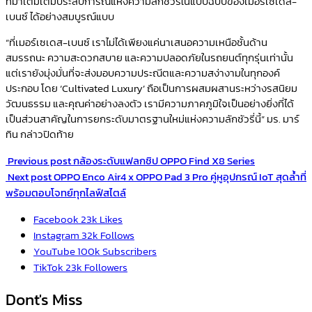
ที่มาเติมเต็มประสบการณ์แห่งความลักชัวรี่ในแบบฉบับของเมอร์เซเดส-
เบนซ์ ได้อย่างสมบูรณ์แบบ
“ที่เมอร์เซเดส-เบนซ์ เราไม่ได้เพียงแค่นาเสนอความเหนือชั้นด้าน
สมรรถนะ ความสะดวกสบาย และความปลอดภัยในรถยนต์ทุกรุ่นเท่านั้น
แต่เรายังมุ่งมั่นที่จะส่งมอบความประณีตและความสง่างามในทุกองค์
ประกอบ โดย ‘Cultivated Luxury’ ถือเป็นการผสมผสานระหว่างรสนิยม
วัฒนธรรม และคุณค่าอย่างลงตัว เรามีความภาคภูมิใจเป็นอย่างยิ่งที่ได้
เป็นส่วนสาคัญในการยกระดับมาตรฐานใหม่แห่งความลักชัวรี่นี้” มร. มาร์
ทิน กล่าวปิดท้าย
Previous post
กล้องระดับแฟลกชิป OPPO Find X8 Series
Next post
OPPO Enco Air4 x OPPO Pad 3 Pro คู่หูอุปกรณ์ IoT สุดล้ำที่
พร้อมตอบโจทย์ทุกไลฟ์สไตล์
Facebook
23k
Likes
Instagram
32k
Follows
YouTube
100k
Subscribers
TikTok
23k
Followers
Dont's Miss