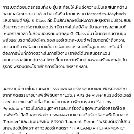
การเปิดตัวยนตรกรรมทั้ง 6 รุ่น สะท้อนให้เห็นถึงความเป็นเลิศในทุกด้าน
ของเมอร์เซเดส-เบนซ์ อย่างแท้จริง โดยแบรนด์ Mercedes-Maybach
และรถยนต์กลุ่ม S-Class ถือเป็นสัญลักษณ์แห่งความหรูหราแบบร่วมสมัย
ด้วยการตกแต่งภายในสุดประณีต เทคโนโลยีล้าสมัย และการออกแบบที่
เหนือกาลเวลา ในส่วนของรถยนต์กลุ่ม G-Class นั้น เป็นตัวแทนด้านขุม
พลังและมรดกอันยิ่งใหญ่ของเมอร์เซเดส-เบนซ์ พร้อมตอกย้าถึงความ
สง่างามที่มาพร้อมความแข็งแกร่งและสมรรถนะขั้นสูง และสาหรับผู้ที่
ต้องการพื้นที่กว้างขวางในการใช้งาน เรายังได้นาเสนอรถแวน
อเนกประสงค์ในกลุ่ม V-Class ที่เหมาะสาหรับกลุ่มครอบครัวและกลุ่มนัก
ธุรกิจ พร้อมตอบโจทย์ทุกการใช้งานที่หลากหลาย
นอกจากนี้ ภายในงานยังมีการจัดแสดงเครื่องประดับและเฟอร์นิเจอร์หา
ยากที่คัดสรรมาอย่างพิถีพิถันจาก “Lotus Arts de Vivre” แบรนด์จิวเวลรี่
และของตกแต่งบ้านชื่อดังของไทย และนาฬิกาหรูจาก “SHH by
Pendulum” รวมไปถึงเมนูอาหารและเครื่องดื่มสุดพิเศษที่รังสรรค์โดย
เชฟระดับ มิชลินสตาร์อย่าง “WANAYOOK” คาเวียร์บาร์สุดพรีเมียมจาก
“Prunier” และแชมเปญชั้นเลิศจาก “Laurent-Perrier” พร้อมดื่มด่าไปกับ
บทเพลงอันไพเราะจากวงออร์เคสตรา “THAILAND PHILHARMONIC”