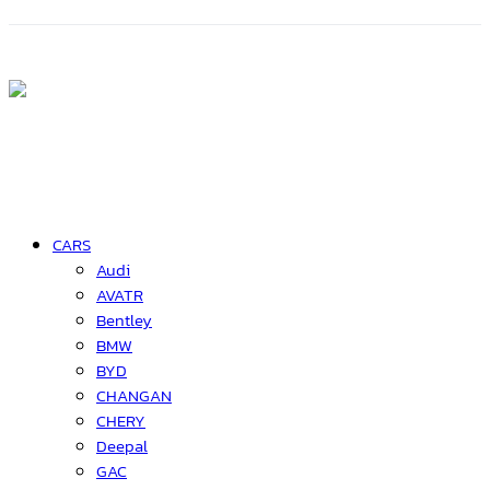
CARS
Audi
AVATR
Bentley
BMW
BYD
CHANGAN
CHERY
Deepal
GAC