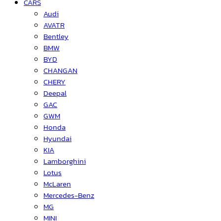
CARS
Audi
AVATR
Bentley
BMW
BYD
CHANGAN
CHERY
Deepal
GAC
GWM
Honda
Hyundai
KIA
Lamborghini
Lotus
McLaren
Mercedes-Benz
MG
MINI