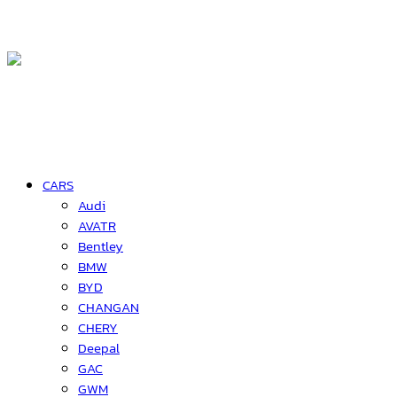
CARS
Audi
AVATR
Bentley
BMW
BYD
CHANGAN
CHERY
Deepal
GAC
GWM