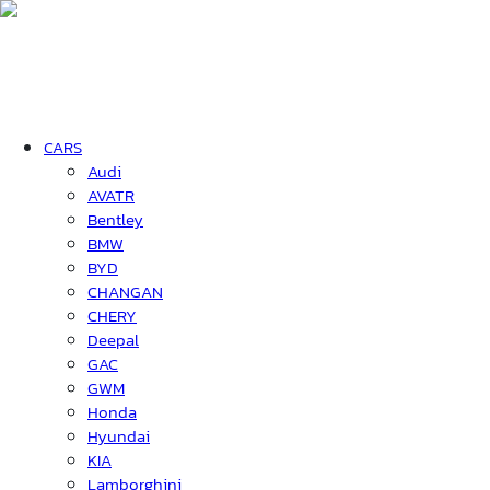
CARS
Audi
AVATR
Bentley
BMW
BYD
CHANGAN
CHERY
Deepal
GAC
GWM
Honda
Hyundai
KIA
Lamborghini