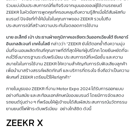
ร่วมแบ่งปันประสบการณ์ที่แท้จริงจากมุมมองของผู้ใช้งานรถยนต์
ZEEKR ในหัวข้อการพูดคุยที่ครอบคลุมถึงความรู้สึกเมื่อได้สัมผัสกับ
แบรนด์ ปัจจัยที่ทำให้มั่นใจในคุณภาพของ ZEEKR รวมไปถึง
ประสบการณ์ที่สร้างความประทับใจตลอดการใช้งาน
นาย อเล็กซ์ เป่า ประธานฝ่ายภูมิภาคเอเชียตะวันออกเฉียงใต้ ซีเคอาร์
อินเทลลิเจนท์ เทคโนโลยี
กล่าวว่า “ZEEKR ยังได้ตอกย้ำถึงความมุ่ง
มั่นที่จะมอบผลิตภัณฑ์คุณภาพที่ดีที่สุดให้แก่ผู้บริโภค โดยยืนหยัดที่จะ
คงไว้ซึ่งมาตรฐานระดับพรีเมียม ประสบการณ์ที่เหนือชั้น และความ
สบายใจในการใช้งาน ZEEKR ให้ความสำคัญกับการรับฟังเสียงลูกค้า
เพื่อนำมาสร้างสรรค์ผลิตภัณฑ์ และบริการที่ตรงใจ ซึ่งถือว่าเป็นความ
พิเศษที่ ZEEKR เตรียมไว้ให้แก่ลูกค้า”
ภายในบูธของ ZEEKR ที่งาน Motor Expo 2024 ได้รับการออกแบบ
อย่างทันสมัย และสะท้อนเอกลักษณ์ของแบรนด์ โดยมีการจัดแสดง
รถยนต์รุ่นต่าง ๆ ที่พร้อมให้ผู้เข้าชมได้สัมผัสประสบการณ์นวัตกรรม
ยานยนต์ไฟฟ้าระดับพรีเมียม อย่างใกล้ชิด ดังนี้
ZEEKR X