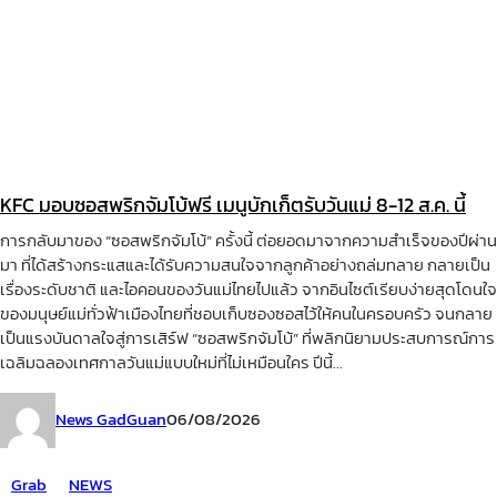
KFC มอบซอสพริกจัมโบ้ฟรี เมนูบักเก็ตรับวันแม่ 8-12 ส.ค. นี้
การกลับมาของ “ซอสพริกจัมโบ้” ครั้งนี้ ต่อยอดมาจากความสำเร็จของปีผ่าน
มา ที่ได้สร้างกระแสและได้รับความสนใจจากลูกค้าอย่างถล่มทลาย กลายเป็น
เรื่องระดับชาติ และไอคอนของวันแม่ไทยไปแล้ว จากอินไซต์เรียบง่ายสุดโดนใจ
ของมนุษย์แม่ทั่วฟ้าเมืองไทยที่ชอบเก็บซองซอสไว้ให้คนในครอบครัว จนกลาย
เป็นแรงบันดาลใจสู่การเสิร์ฟ “ซอสพริกจัมโบ้” ที่พลิกนิยามประสบการณ์การ
เฉลิมฉลองเทศกาลวันแม่แบบใหม่ที่ไม่เหมือนใคร ปีนี้...
News GadGuan
06/08/2026
Grab
NEWS