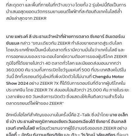
ที่สะดุดตา และพื้นที่ภายในที่กว้างขวาง โดยทั้ง 2 รุ่นใหม่นี้ถือเป็นการ
นำเสนอสุดยอดนวัตกรรมยานยนต์ไฟฟ้าที่สะท้อนถึงเทคโนโลยีล้ำ
สมัยล่าสุดจาก ZEEKR
นาย แฟรงค์ ลี ประธานเจ้าหน้าที่ฝ่ายการตลาด ซีเคอาร์ อินเตอร์เน
ชันแนล
กล่าว “ขณะเดียวกัน ZEEKR กำลังขยายตลาดสู่ระดับโลก
โดยประเทศไทยเป็นหนึ่งในตลาดที่เรามีความมั่นใจว่าเทคโนโลยี และ
การออกแบบของเราจะตอบโจทย์ความต้องการของผู้บริโภค ZEEKR
ภูมิใจที่ได้ขยายไปกว่า 40 ตลาดทั่วโลก และมียอดส่งมอบมากกว่า
360,000 คัน รวมทั้งการเปิดโชว์รูมแห่งที่ 500 ที่ประเทศสิงคโปร์ใน
วันนี้ อีกทั้งรถยนต์รุ่นใหม่ที่เพิ่งเปิดตัวไปไม่นานที่
Chengdu Motor
Show 2024
อย่าง ZEEKR 7X ก็ได้รับการตอบรับที่ดีจากผู้บริโภคใน
ประเทศจีน โดย ZEEKR 7X ส่งมอบไปแล้วกว่า 25,000 คัน ภายในระยะ
เวลาเพียง 60 วันหลังการเปิดตัว ซึ่งแสดงให้เห็นถึงความสำเร็จใน
ตลาดรถยนต์ไฟฟ้าของ ZEEKR”
อีกหนึ่งไฮไลท์สำคัญของงานในครั้งนี้คือ Z-Talk ซึ่งนำโดย
นาย อเล็ก
ซ์ เป่า ประธานฝ่ายภูมิภาคเอเชียตะวันออกเฉียงใต้ ซีเคอาร์ อินเทลลิ
เจนท์ เทคโนโลยี
พร้อมตัวแทนจากผู้ใช้งานจริงของรถ ZEEKR อย่าง
แจ๊คกี้ – จักริน กังวานเกียรติชัย
และ
ดิว
– วีรวัฒน์ วลัยเสถียร
ที่จะมา