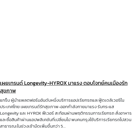
เผยเทรนด์ Longevity-HYROX มาแรง ตอบโจทย์คนเมืองรัก
สุขภาพ
แกร็บ ผู้นำแพลตฟอร์มอันดับหนึ่งบริการแอปเรียกรถและฟู้ดเดลิเวอรีใน
ประเทศไทย เผยเทรนด์รักสุขภาพ-ออกกำลังกายมาแรง รับกระแส
Longevity และ HYROX ฟีเวอร์ สะท้อนผ่านพฤติกรรมการเรียกรถ สั่งอาหาร
และซื้อสินค้าผ่านแอปพลิเคชันที่เปลี่ยนไป พบคนกรุงใช้บริการเรียกรถไปสวน
สาธารณะในช่วงเช้ามืดเพิ่มขึ้นกว่า 5...