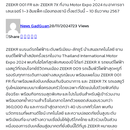
ZEEKR 001 FR และ ZEEKR 7X ที่งาน Motor Expo 2024 ณ อาคารชา
เลนเจอร์ 1–3 อิมแพ็ค เมืองทองธานี ตั้งแต่วันนี้ – 10 ธันวาคม 2567
News GadGuan
28/11/2024
723 Views
Share
ZEEKR แบรนด์รถไฟฟ้าระดับพรีเมียม-ลักชูรี นำเสนอเทคโนโลยี ยาน
ยนต์ไฟฟ้าล้ำสมัยครั้งแรกในงาน Thailand International Motor
Expo 2024 พบกับไฮไลท์สุดพิเศษของปี ได้แก่ ZEEKR X รถยนต์ไฟฟ้า
เอสยูวีที่ตอบโจทย์ชีวิตคนเมือง ZEEKR 009 รถเอ็มพีวีไฟฟ้าสุดหรูที่
รองรับทุกการเดินทางอย่างสมบูรณ์แบบ พร้อมเผยโฉม ZEEKR 001
FR ที่มาพร้อมพลังขับเคลื่อนเกินจินตนาการ และ ZEEKR 7X รถเอสยูวี
รุ่นใหม่ออกแบบมาเพื่อครอบครัวโดยเฉพาะที่อัดแน่นไปด้วยฟังก์ชัน
อัจฉริยะ พร้อมกิจกรรมสุดพิเศษ และโปรโมชันสำหรับผู้เข้าร่วมงาน
พร้อมตอกย้ำความสำเร็จในตลาดโลกด้วยยอดส่งมอบรวมกว่า
360,000 คัน และการเข้าสู่ตลาดกว่า 40 ประเทศทั่วโลก พบกับ
นวัตกรรมที่ผสานดีไซน์ เทคโนโลยี และความปลอดภัยขั้นสูงระดับ
พรีเมียมที่จะมาสร้างความเชื่อมั่นให้ผู้บริโภคไทย แล้วร่วมเป็นส่วน
หนึ่งของการขับเคลื่อนสู่อนาคตที่ยั่งยืนนี้ได้ที่บูธ ZEEKR หมายเลข