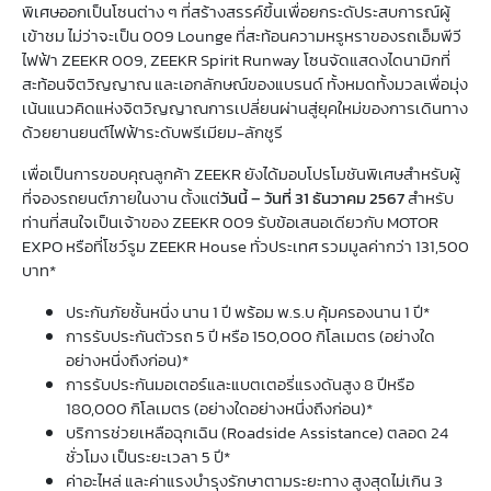
พิเศษออกเป็นโซนต่าง ๆ ที่สร้างสรรค์ขึ้นเพื่อยกระดัประสบการณ์ผู้
เข้าชม ไม่ว่าจะเป็น 009 Lounge ที่สะท้อนความหรูหราของรถเอ็มพีวี
ไฟฟ้า ZEEKR 009, ZEEKR Spirit Runway โซนจัดแสดงไดนามิกที่
สะท้อนจิตวิญญาณ และเอกลักษณ์ของแบรนด์ ทั้งหมดทั้งมวลเพื่อมุ่ง
เน้นแนวคิดแห่งจิตวิญญาณการเปลี่ยนผ่านสู่ยุคใหม่ของการเดินทาง
ด้วยยานยนต์ไฟฟ้าระดับพรีเมียม-ลักชูรี
เพื่อเป็นการขอบคุณลูกค้า ZEEKR ยังได้มอบโปรโมชันพิเศษสำหรับผู้
ที่จองรถยนต์ภายในงาน ตั้งแต่
วันนี้
– วันที่ 31 ธันวาคม 2567
สำหรับ
ท่านที่สนใจเป็นเจ้าของ ZEEKR 009 รับข้อเสนอเดียวกับ MOTOR
EXPO หรือที่โชว์รูม ZEEKR House ทั่วประเทศ รวมมูลค่ากว่า 131,500
บาท*
ประกันภัยชั้นหนึ่ง นาน 1 ปี พร้อม พ.ร.บ คุ้มครองนาน 1 ปี*
การรับประกันตัวรถ 5 ปี หรือ 150,000 กิโลเมตร (อย่างใด
อย่างหนึ่งถึงก่อน)*
การรับประกันมอเตอร์และแบตเตอรี่แรงดันสูง 8 ปีหรือ
180,000 กิโลเมตร (อย่างใดอย่างหนึ่งถึงก่อน)*
บริการช่วยเหลือฉุกเฉิน (Roadside Assistance) ตลอด 24
ชั่วโมง เป็นระยะเวลา 5 ปี*
ค่าอะไหล่ และค่าแรงบำรุงรักษาตามระยะทาง สูงสุดไม่เกิน 3