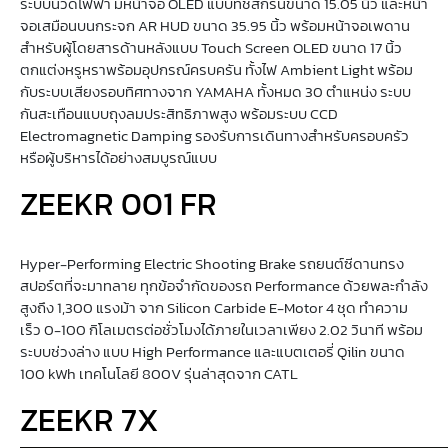
ระบบนวดไฟฟ้า มีหน้าจอ OLED แบบทัชสกรีนขนาด 15.05 นิ้ว และหน้า
จอเสมือนบนกระจก AR HUD ขนาด 35.95 นิ้ว พร้อมหน้าจอเพดาน
สำหรับผู้โดยสารด้านหลังแบบ Touch Screen OLED ขนาด 17 นิ้ว
ตกแต่งหรูหราพร้อมอุปกรณ์ครบครัน ทั้งไฟ Ambient Light พร้อม
กับระบบเสียงรอบทิศทางจาก YAMAHA ทั้งหมด 30 ตำแหน่ง ระบบ
กันสะเทือนแบบถุงลมประสิทธิภาพสูง พร้อมระบบ CCD
Electromagnetic Damping รองรับการเดินทางสำหรับครอบครัว
หรือผู้บริหารได้อย่างสมบูรณ์แบบ
ZEEKR 001 FR
Hyper-Performing Electric Shooting Brake รถยนต์ซีดานทรง
สปอร์ตที่จะมาทลาย ทุกข้อจำกัดของรถ Performance ด้วยพละกำลัง
สูงถึง 1,300 แรงม้า จาก Silicon Carbide E-Motor 4 ชุด ทำความ
เร็ว 0-100 กิโลเมตรต่อชั่วโมงได้ภายในเวลาเพียง 2.02 วินาที พร้อม
ระบบช่วงล่าง แบบ High Performance และแบตเตอรี่ Qilin ขนาด
100 kWh เทคโนโลยี 800V รุ่นล่าสุดจาก CATL
ZEEKR 7X