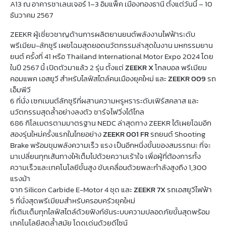
A13 ณ อาคารชาเลนเจอร์ 1–3 อิมแพ็ค เมืองทองธานี ตั้งแต่วันนี้ – 10
ธันวาคม 2567
ZEEKR ผู้เชี่ยวชาญด้านการผลิตยานยนต์พลังงานไฟฟ้าระดับ
พรีเมียม-ลักชูรี เผยโฉมสุดยอดนวัตกรรมล่าสุดในงาน มหกรรมยาน
ยนต์ ครั้งที่ 41 หรือ Thailand International Motor Expo 2024 โดย
ในปี 2567 นี้ เปิดตัวมาแล้ว 2 รุ่น ตั้งแต่
ZEEKR X
โกลบอล พรีเมียม
คอมแพค เอสยูวี สำหรับไลฟ์สไตล์คนเมืองยุคใหม่ และ
ZEEKR 009
รถ
เอ็มพีวี
6 ที่นั่ง เซกเมนต์ลักชูรีที่ผสานความหรูหราระดับเฟิร์สคลาส และ
นวัตกรรมสุดล้ำอย่างลงตัว ชาร์จไฟวิ่งได้ไกล
686 กิโลเมตรตามมาตรฐาน NEDC ล่าสุดทาง ZEEKR ได้เผยโฉมอีก
สองรุ่นใหม่ครั้งแรกในไทยอย่าง
ZEEKR 001 FR
รถยนต์ Shooting
Brake พร้อมขุมพลังความเร็ว แรง เป็นอีกหนึ่งขั้นของสมรรถนะ ที่จะ
มาเปลี่ยนทุกเส้นทางให้เต็มไปด้วยความเร้าใจ เพื่อผู้ที่ต้องการทั้ง
ความเร็วและเทคโนโลยีขั้นสูง ขับเคลื่อนด้วยพละกำลังสูงถึง 1,300
แรงม้า
จาก Silicon Carbide E-Motor 4 ชุด และ
ZEEKR 7X
รถเอสยูวีไฟฟ้า
5 ที่นั่งสุดพรีเมียมสำหรับครอบครัวยุคใหม่
ที่เติมเต็มทุกไลฟ์สไตล์ด้วยฟังก์ชันระบบความปลอดภัยขั้นสุดพร้อม
เทคโนโลยีสุดล้ำสมัย โดดเด่นด้วยดีไซน์