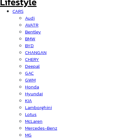
CARS
Audi
AVATR
Bentley
BMW
BYD
CHANGAN
CHERY
Deepal
GAC
GWM
Honda
Hyundai
KIA
Lamborghini
Lotus
McLaren
Mercedes-Benz
MG