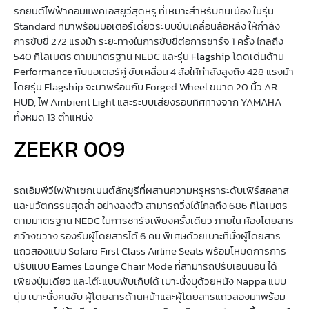
รถยนต์ไฟฟ้าคอมแพคเอสยูวีสุดหรู ที่เหมาะสำหรับคนเมือง ในรุ่น
Standard ที่มาพร้อมมอเตอร์เดี่ยวระบบขับเคลื่อนล้อหลัง ให้กำลัง
การขับขี่ 272 แรงม้า ระยะทางในการขับขี่ต่อการชาร์จ 1 ครั้ง ไกลถึง
540 กิโลเมตร ตามมาตรฐาน NEDC และรุ่น Flagship โดดเด่นด้าน
Performance กับมอเตอร์คู่ ขับเคลื่อน 4 ล้อให้กำลังสูงถึง 428 แรงม้า
โดยรุ่น Flagship จะมาพร้อมกับ Forged Wheel ขนาด 20 นิ้ว AR
HUD, ไฟ Ambient Light และระบบเสียงรอบทิศทางจาก YAMAHA
ทั้งหมด 13 ตำแหน่ง
ZEEKR 009
รถเอ็มพีวีไฟฟ้าเซกเมนต์ลักชูรีที่ผสานความหรูหราระดับเฟิร์สคลาส
และนวัตกรรมสุดล้ำ อย่างลงตัว สามารถวิ่งได้ไกลถึง 686 กิโลเมตร
ตามมาตรฐาน NEDC ในการชาร์จเพียงครั้งเดียว ภายใน ห้องโดยสาร
กว้างขวาง รองรับผู้โดยสารได้ 6 คน พิเศษด้วยเบาะที่นั่งผู้โดยสาร
แถวสองแบบ Sofaro First Class Airline Seats พร้อมโหมดการการ
ปรับแบบ Eames Lounge Chair Mode ที่สามารถปรับเอนนอน ได้
เพียงปุ่มเดียว และโต๊ะแบบพับเก็บได้ เบาะนั่งบุด้วยหนัง Nappa แบบ
นุ่ม เบาะนั่งคนขับ ผู้โดยสารด้านหน้าและผู้โดยสารแถวสองมาพร้อม