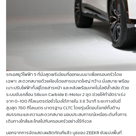
รถเอสยูวีไฟฟ้า 5 ที่นั่งสุดพรีเมียมที่ออกแบบมาเพื่อครอบครัวโดย
เฉพาะ สะดวกสบายด้วยห้องโดยสารขนาดใหญ่ กว้าง นั่งสบาย พร้อม
เบาะปรับไฟฟ้าทั้งผู้โดยสารหน้า และหลังพร้อมเทคโนโลยีล้ำสมัย ด้วย
ระบบขับเคลื่อน Silicon Carbide E-Motor 2 ชุด ช่วยให้ทำอัตราเร่ง
จาก 0-100 กิโลเมตรต่อชั่วโมงได้ภายใน 3.8 วินาที ระยะทางขับขี่
สูงสุด 780 กิโลเมตร มาตรฐาน CLTC โดยรุ่นนี้ตอบโจทย์ทั้งด้าน
สมรรถนะและความสะดวกสบาย มอบประสบการณ์เหนือระดับทั้งการ
เดินทางใกล้และไกลไปกับครอบครัวอย่างไร้กังวล
นอกจากการจัดแสดงผลิตภัณฑ์แล้ว บูธของ ZEEKR ยังแบ่งพื้นที่