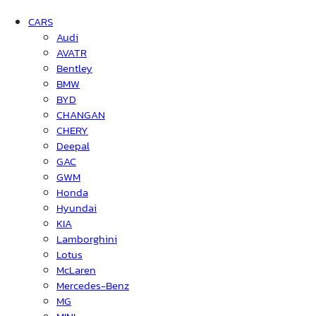
CARS
Audi
AVATR
Bentley
BMW
BYD
CHANGAN
CHERY
Deepal
GAC
GWM
Honda
Hyundai
KIA
Lamborghini
Lotus
McLaren
Mercedes-Benz
MG