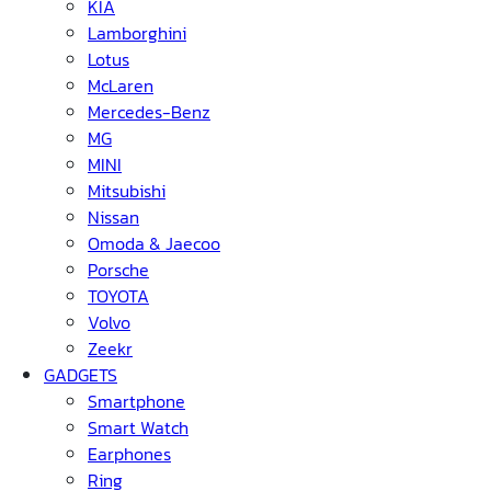
KIA
Lamborghini
Lotus
McLaren
Mercedes-Benz
MG
MINI
Mitsubishi
Nissan
Omoda & Jaecoo
Porsche
TOYOTA
Volvo
Zeekr
GADGETS
Smartphone
Smart Watch
Earphones
Ring