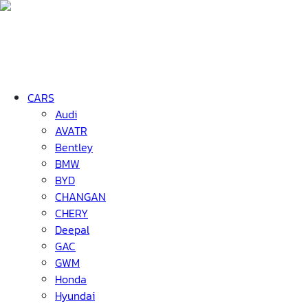
CARS
Audi
AVATR
Bentley
BMW
BYD
CHANGAN
CHERY
Deepal
GAC
GWM
Honda
Hyundai