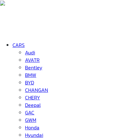
CARS
Audi
AVATR
Bentley
BMW
BYD
CHANGAN
CHERY
Deepal
GAC
GWM
Honda
Hyundai