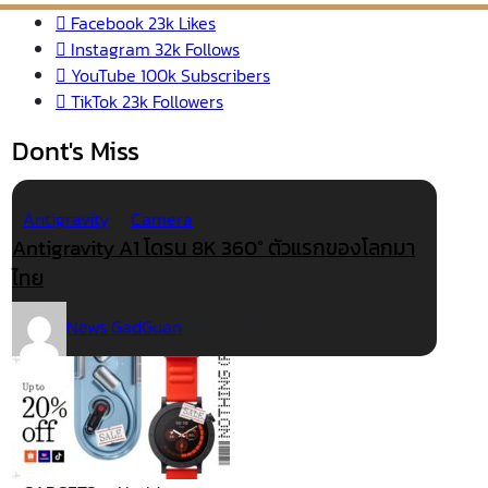
Facebook
23k
Likes
Instagram
32k
Follows
YouTube
100k
Subscribers
TikTok
23k
Followers
Dont's Miss
Antigravity
Camera
Antigravity A1 โดรน 8K 360° ตัวแรกของโลกมา
ไทย
News GadGuan
31/03/2026