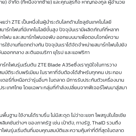
ไทย) จำกัด (ที่หนึ่งจากซ้าย) และคุณสุรกิจ หาญทองกูล ผู้อำนวย
ผยว่า ZTE เป็นหนึ่งในผู้นำระดับโลกด้านโซลูชันเทคโนโลยี
์ทโฟนที่มีเทคโนโลยีขั้นสูง ปัจจุบันเรามีผลิตภัณฑ์ที่หลาก
งสมาร์ทโฟน และสมาร์ทโฟนจอพับ ออกแบบมาเพื่อตอบโจทย์ความ
ารใช้งานที่แตกต่างกัน ปัจจุบันเราได้จัดจำหน่ายสมาร์ทโฟนไปยัง
วันออกกลาง ละตินอเมริกา ยุโรป และแอฟริกา
์ทโฟนรุ่นเริ่มต้น ZTE Blade A35eซึ่งเราภูมิใจในการวาง
บัติระดับพรีเมียม ในราคาที่จับต้องได้สำหรับทุกคน ประกอบ
ที่เหนือกว่ารุ่นอื่นๆ ในตลาด มีการรับประกันตัวเครื่องนาน
นประเทศไทย โดยเฉพาะกลุ่มที่กำลังเปลี่ยนจากฟีเจอร์โฟนมาสู่สมา
พื้นฐาน ใช้งานได้ราบรื่น ไม่มีสะดุด ไม่ว่าจะแชท โพสรูปในโซเชีย
ิเคชันต่างๆ ของภาครัฐ เช่น เป๋าตัง, ทางรัฐ, ThaID รวมถึง
โฟนรุ่นเริ่มต้นที่มอบคุณสมบัติและความคุ้มค่าที่ดีที่สุดในตลาด