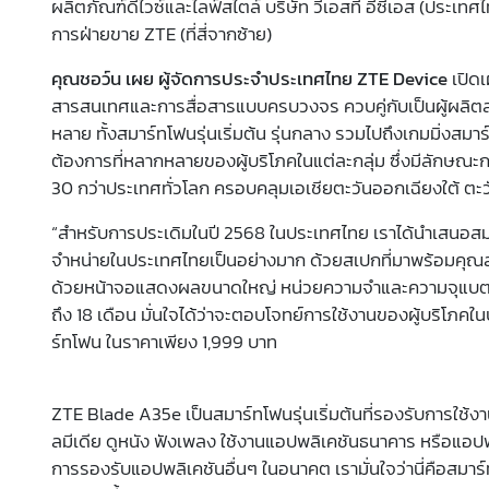
ผลิตภัณฑ์ดีไวซ์และไลฟ์สไตล์ บริษัท วีเอสที อีซีเอส (ประเทศ
การฝ่ายขาย ZTE (ที่สี่จากซ้าย)
คุณชอว์น เผย ผู้จัดการประจำประเทศไทย ZTE Device
เปิดเ
สารสนเทศและการสื่อสารแบบครบวงจร ควบคู่กับเป็นผู้ผลิตสมาร
หลาย ทั้งสมาร์ทโฟนรุ่นเริ่มต้น รุ่นกลาง รวมไปถึงเกมมิ่
ต้องการที่หลากหลายของผู้บริโภคในแต่ละกลุ่ม ซึ่งมีลักษณะก
30 กว่าประเทศทั่วโลก ครอบคลุมเอเชียตะวันออกเฉียงใต้ ตะ
“สำหรับการประเดิมในปี 2568 ในประเทศไทย เราได้นำเสนอสมาร
จำหน่ายในประเทศไทยเป็นอย่างมาก ด้วยสเปกที่มาพร้อมคุณสม
ด้วยหน้าจอแสดงผลขนาดใหญ่ หน่วยความจำและความจุแบตเตอรี่
ถึง 18 เดือน มั่นใจได้ว่าจะตอบโจทย์การใช้งานของผู้บริโภคใ
ร์ทโฟน ในราคาเพียง 1,999 บาท
ZTE Blade A35e เป็นสมาร์ทโฟนรุ่นเริ่มต้นที่รองรับการใช้งาน
ลมีเดีย ดูหนัง ฟังเพลง ใช้งานแอปพลิเคชันธนาคาร หรือแอปพล
การรองรับแอปพลิเคชันอื่นๆ ในอนาคต เรามั่นใจว่านี่คือสมาร์ท