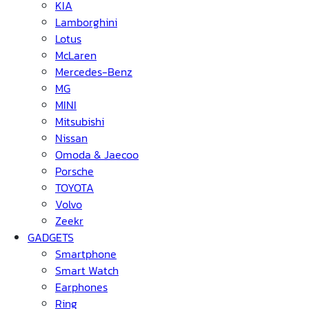
KIA
Lamborghini
Lotus
McLaren
Mercedes-Benz
MG
MINI
Mitsubishi
Nissan
Omoda & Jaecoo
Porsche
TOYOTA
Volvo
Zeekr
GADGETS
Smartphone
Smart Watch
Earphones
Ring