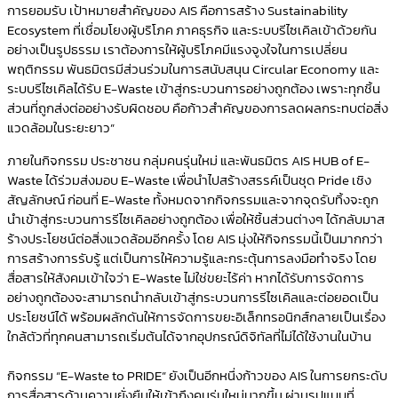
การยอมรับ เป้าหมายสำคัญของ AIS คือการสร้าง Sustainability
Ecosystem ที่เชื่อมโยงผู้บริโภค ภาคธุรกิจ และระบบรีไซเคิลเข้าด้วยกัน
อย่างเป็นรูปธรรม เราต้องการให้ผู้บริโภคมีแรงจูงใจในการเปลี่ยน
พฤติกรรม พันธมิตรมีส่วนร่วมในการสนับสนุน Circular Economy และ
ระบบรีไซเคิลได้รับ E-Waste เข้าสู่กระบวนการอย่างถูกต้อง เพราะทุกชิ้น
ส่วนที่ถูกส่งต่ออย่างรับผิดชอบ คือก้าวสำคัญของการลดผลกระทบต่อสิ่ง
แวดล้อมในระยะยาว”
ภายในกิจกรรม ประชาชน กลุ่มคนรุ่นใหม่ และพันธมิตร AIS HUB of E-
Waste ได้ร่วมส่งมอบ E-Waste เพื่อนำไปสร้างสรรค์เป็นชุด Pride เชิง
สัญลักษณ์ ก่อนที่ E-Waste ทั้งหมดจากกิจกรรมและจากจุดรับทิ้งจะถูก
นำเข้าสู่กระบวนการรีไซเคิลอย่างถูกต้อง เพื่อให้ชิ้นส่วนต่างๆ ได้กลับมาส
ร้างประโยชน์ต่อสิ่งแวดล้อมอีกครั้ง โดย AIS มุ่งให้กิจกรรมนี้เป็นมากกว่า
การสร้างการรับรู้ แต่เป็นการให้ความรู้และกระตุ้นการลงมือทำจริง โดย
สื่อสารให้สังคมเข้าใจว่า E-Waste ไม่ใช่ขยะไร้ค่า หากได้รับการจัดการ
อย่างถูกต้องจะสามารถนำกลับเข้าสู่กระบวนการรีไซเคิลและต่อยอดเป็น
ประโยชน์ได้ พร้อมผลักดันให้การจัดการขยะอิเล็กทรอนิกส์กลายเป็นเรื่อง
ใกล้ตัวที่ทุกคนสามารถเริ่มต้นได้จากอุปกรณ์ดิจิทัลที่ไม่ได้ใช้งานในบ้าน
กิจกรรม “E-Waste to PRIDE” ยังเป็นอีกหนึ่งก้าวของ AIS ในการยกระดับ
การสื่อสารด้านความยั่งยืนให้เข้าถึงคนรุ่นใหม่มากขึ้น ผ่านรูปแบบที่