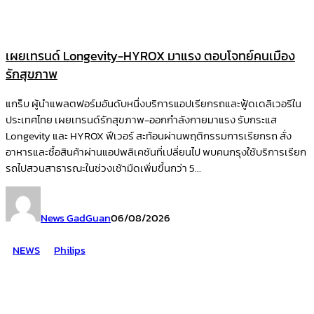
เผยเทรนด์ Longevity-HYROX มาแรง ตอบโจทย์คนเมือง
รักสุขภาพ
แกร็บ ผู้นำแพลตฟอร์มอันดับหนึ่งบริการแอปเรียกรถและฟู้ดเดลิเวอรีใน
ประเทศไทย เผยเทรนด์รักสุขภาพ-ออกกำลังกายมาแรง รับกระแส
Longevity และ HYROX ฟีเวอร์ สะท้อนผ่านพฤติกรรมการเรียกรถ สั่ง
อาหารและซื้อสินค้าผ่านแอปพลิเคชันที่เปลี่ยนไป พบคนกรุงใช้บริการเรียก
รถไปสวนสาธารณะในช่วงเช้ามืดเพิ่มขึ้นกว่า 5...
News GadGuan
06/08/2026
NEWS
Philips