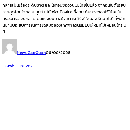
กลายเป็นเรื่องระดับชาติ และไอคอนของวันแม่ไทยไปแล้ว จากอินไซต์เรียบ
ง่ายสุดโดนใจของมนุษย์แม่ทั่วฟ้าเมืองไทยที่ชอบเก็บซองซอสไว้ให้คนใน
ครอบครัว จนกลายเป็นแรงบันดาลใจสู่การเสิร์ฟ “ซอสพริกจัมโบ้” ที่พลิก
นิยามประสบการณ์การเฉลิมฉลองเทศกาลวันแม่แบบใหม่ที่ไม่เหมือนใคร ปี
นี้...
News GadGuan
06/08/2026
Grab
NEWS