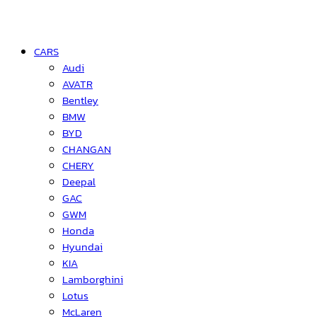
CARS
Audi
AVATR
Bentley
BMW
BYD
CHANGAN
CHERY
Deepal
GAC
GWM
Honda
Hyundai
KIA
Lamborghini
Lotus
McLaren