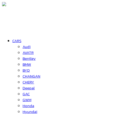
CARS
Audi
AVATR
Bentley
BMW
BYD
CHANGAN
CHERY
Deepal
GAC
GWM
Honda
Hyundai