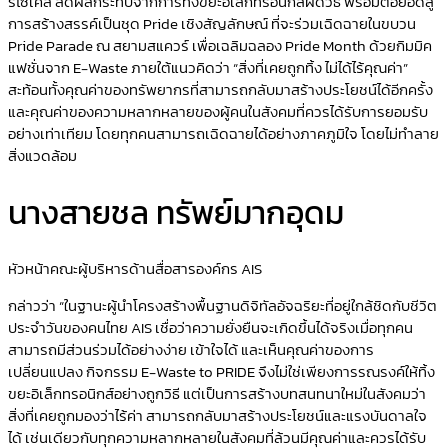
รีไซเคิล ลดผลกระทบจากการทิ้งขยะอิเล็กทรอนิกส์ผิดวิธี พร้อมต่อยอดสู่
การสร้างสรรค์เป็นชุด Pride เชิงสัญลักษณ์ ที่จะร่วมเฉิดฉายในขบวน
Pride Parade ณ สยามสแควร์ เพื่อเฉลิมฉลอง Pride Month ด้วยกิมมิค
แฟชั่นจาก E-Waste ภายใต้แนวคิดว่า “สิ่งที่เคยถูกทิ้ง ไม่ได้ไร้คุณค่า”
สะท้อนทั้งคุณค่าของทรัพยากรที่สามารถกลับมาสร้างประโยชน์ได้อีกครั้ง
และคุณค่าของความหลากหลายของผู้คนในสังคมที่ควรได้รับการยอมรับ
อย่างเท่าเทียม โดยทุกคนสามารถเฉิดฉายได้อย่างภาคภูมิใจ โดยไม่ทำลาย
สิ่งแวดล้อม
นางสายชล ทรัพย์มากอุดม
หัวหน้าคณะผู้บริหารด้านสื่อสารองค์กร AIS
กล่าวว่า “ในฐานะผู้นำโครงสร้างพื้นฐานดิจิทัลอัจฉริยะที่อยู่ใกล้ชิดกับชีวิต
ประจำวันของคนไทย AIS เชื่อว่าความยั่งยืนจะเกิดขึ้นได้จริงเมื่อทุกคน
สามารถมีส่วนร่วมได้อย่างง่าย เข้าใจได้ และเห็นคุณค่าของการ
เปลี่ยนแปลง กิจกรรม E-Waste to PRIDE จึงไม่ใช่เพียงการรณรงค์ให้ทิ้ง
ขยะอิเล็กทรอนิกส์อย่างถูกวิธี แต่เป็นการสร้างบทสนทนาใหม่ในสังคมว่า
สิ่งที่เคยถูกมองว่าไร้ค่า สามารถกลับมาสร้างประโยชน์และแรงบันดาลใจ
ได้ เช่นเดียวกับทุกความหลากหลายในสังคมที่ล้วนมีคุณค่าและควรได้รับ