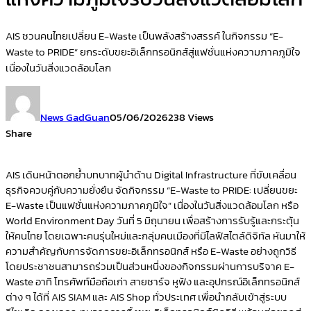
AIS ชวนคนไทยเปลี่ยน E-Waste เป็นพลังสร้างสรรค์ ในกิจกรรม “E-
Waste to PRIDE” ยกระดับขยะอิเล็กทรอนิกส์สู่แฟชั่นแห่งความภาคภูมิใจ
เนื่องในวันสิ่งแวดล้อมโลก
News GadGuan
05/06/2026
238 Views
Share
AIS เดินหน้าตอกย้ำบทบาทผู้นำด้าน Digital Infrastructure ที่ขับเคลื่อน
ธุรกิจควบคู่กับความยั่งยืน จัดกิจกรรม “E-Waste to PRIDE: เปลี่ยนขยะ
E-Waste เป็นแฟชั่นแห่งความภาคภูมิใจ” เนื่องในวันสิ่งแวดล้อมโลก หรือ
World Environment Day วันที่ 5 มิถุนายน เพื่อสร้างการรับรู้และกระตุ้น
ให้คนไทย โดยเฉพาะคนรุ่นใหม่และกลุ่มคนเมืองที่มีไลฟ์สไตล์ดิจิทัล หันมาให้
ความสำคัญกับการจัดการขยะอิเล็กทรอนิกส์ หรือ E-Waste อย่างถูกวิธี
โดยประชาชนสามารถร่วมเป็นส่วนหนึ่งของกิจกรรมผ่านการบริจาค E-
Waste อาทิ โทรศัพท์มือถือเก่า สายชาร์จ หูฟัง และอุปกรณ์อิเล็กทรอนิกส์
ต่าง ๆ ได้ที่ AIS SIAM และ AIS Shop ทั่วประเทศ เพื่อนำกลับเข้าสู่ระบบ