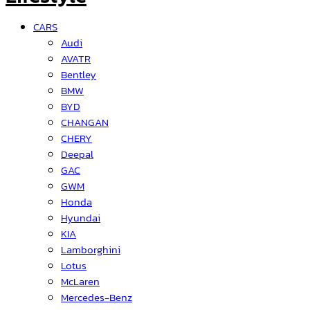
CARS
Audi
AVATR
Bentley
BMW
BYD
CHANGAN
CHERY
Deepal
GAC
GWM
Honda
Hyundai
KIA
Lamborghini
Lotus
McLaren
Mercedes-Benz