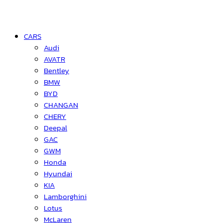
CARS
Audi
AVATR
Bentley
BMW
BYD
CHANGAN
CHERY
Deepal
GAC
GWM
Honda
Hyundai
KIA
Lamborghini
Lotus
McLaren