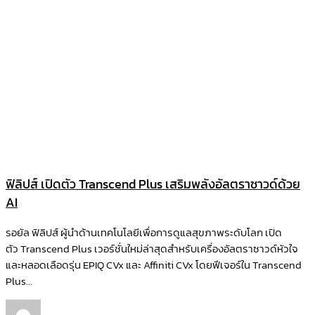
ฟิลิปส์ เปิดตัว Transcend Plus เสริมพลังอัลตราซาวด์ด้วย
AI
รอยัล ฟิลิปส์ ผู้นำด้านเทคโนโลยีเพื่อการดูแลสุขภาพระดับโลก เปิด
ตัว Transcend Plus เวอร์ชั่นใหม่ล่าสุดสำหรับเครื่องอัลตราซาวด์หัวใจ
และหลอดเลือดรุ่น EPIQ CVx และ Affiniti CVx โดยฟีเจอร์ใน Transcend
Plus...