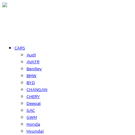
CARS
Audi
AVATR
Bentley
BMW
BYD
CHANGAN
CHERY
Deepal
GAC
GWM
Honda
Hyundai