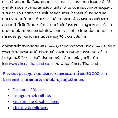
การสร้างความเชื่อมั่นและความแตกต่างในตลาดรถยนต์ โดยมุ่งเน้นให้
ลูกค้าได้รับประสบการณ์การใช้งานที่ไร้ความกังวล ครอบคลุมการดูแลใน
ระยะยาว และช่วยลดภาระค่าใช้จ่ายด้านการบำรุงรักษาในอนาคต และ
CHERY เดินหน้ายกระดับบริการหลังการขายเพื่อรองรับความต้องการ
ของลูกค้าที่เพิ่มขึ้น และสร้างความเชื่อมั่นในระยะยาวในฐานะแบรนด์ยาน
ยนต์ระดับโลกที่พร้อมเติบโตไปพร้อมกับตลาดไทย โดยปีนี้ปักหมุดขยาย
เครือข่ายผู้จำหน่ายและศูนย์บริการสู่ 70 แห่งทั่วประเทศ
ลูกค้าที่สนใจสามารถสัมผัส
Chery Q
รวมถึงทดลองขับรถ
Chery
รุ่นอื่น ๆ
พร้อมข้อเสนอพิเศษ ได้อย่างต่อเนื่องผ่านการจัดกิจกรรมโรดโชว์และ
โชว์รูมเชอรีทั้ง
4
3
แห่งทั่วประเทศ
พร้อมติดตามข้อมูลเพิ่มเติม
ได้ที่
www.chery-thailand.com
และเฟซบุ๊ก
Chery Thailand
Previous post
ฮุนไดต่อโปรแรง ส่วนลดช่วยค่าน้ำมัน 30,000 บาท
Next post
นำเข้าแกดเจ็ตระดับโลกสู่มือผู้บริโภคไทย
Facebook
23k
Likes
Instagram
32k
Follows
YouTube
100k
Subscribers
TikTok
23k
Followers