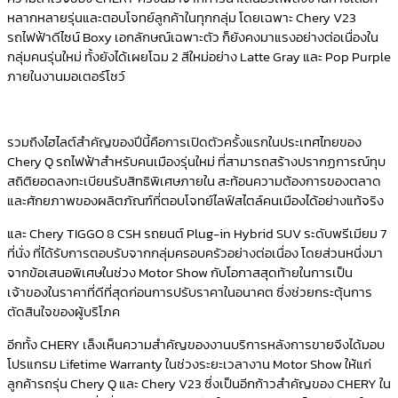
หลากหลายรุ่นและตอบโจทย์ลูกค้าในทุกกลุ่ม โดยเฉพาะ Chery V23
รถไฟฟ้าดีไซน์ Boxy เอกลักษณ์เฉพาะตัว ก็ยังคงมาแรงอย่างต่อเนื่องใน
กลุ่มคนรุ่นใหม่ ทั้งยังได้เผยโฉม 2 สีใหม่อย่าง Latte Gray และ Pop Purple
ภายในงานมอเตอร์โชว์
รวมถึงไฮไลต์สำคัญของปีนี้คือการเปิดตัวครั้งแรกในประเทศไทยของ
Chery Q รถไฟฟ้าสำหรับคนเมืองรุ่นใหม่ ที่สามารถสร้างปรากฏการณ์ทุบ
สถิติยอดลงทะเบียนรับสิทธิพิเศษภายใน สะท้อนความต้องการของตลาด
และศักยภาพของผลิตภัณฑ์ที่ตอบโจทย์ไลฟ์สไตล์คนเมืองได้อย่างแท้จริง
และ Chery TIGGO 8 CSH รถยนต์ Plug-in Hybrid SUV ระดับพรีเมียม 7
ที่นั่ง ที่ได้รับการตอบรับจากกลุ่มครอบครัวอย่างต่อเนื่อง โดยส่วนหนึ่งมา
จากข้อเสนอพิเศษในช่วง Motor Show กับโอกาสสุดท้ายในการเป็น
เจ้าของในราคาที่ดีที่สุดก่อนการปรับราคาในอนาคต ซึ่งช่วยกระตุ้นการ
ตัดสินใจของผู้บริโภค
อีกทั้ง CHERY เล็งเห็นความสำคัญของงานบริการหลังการขายจึงได้มอบ
โปรแกรม Lifetime Warranty ในช่วงระยะเวลางาน Motor Show ให้แก่
ลูกค้ารถรุ่น Chery Q และ Chery V23 ซึ่งเป็นอีกก้าวสำคัญของ CHERY ใน