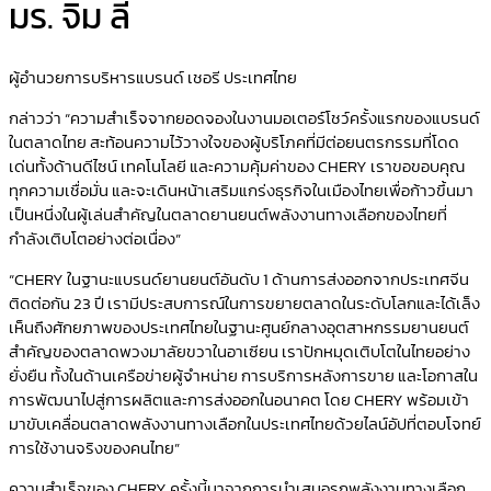
มร. จิม ลี
ผู้อำนวยการบริหารแบรนด์ เชอรี ประเทศไทย
กล่าวว่า “ความสำเร็จจากยอดจองในงานมอเตอร์โชว์ครั้งแรกของแบรนด์
ในตลาดไทย สะท้อนความไว้วางใจของผู้บริโภคที่มีต่อยนตรกรรมที่โดด
เด่นทั้งด้านดีไซน์ เทคโนโลยี และความคุ้มค่าของ CHERY เราขอขอบคุณ
ทุกความเชื่อมั่น และจะเดินหน้าเสริมแกร่งธุรกิจในเมืองไทยเพื่อก้าวขึ้นมา
เป็นหนึ่งในผู้เล่นสำคัญในตลาดยานยนต์พลังงานทางเลือกของไทยที่
กำลังเติบโตอย่างต่อเนื่อง”
“CHERY ในฐานะแบรนด์ยานยนต์อันดับ 1 ด้านการส่งออกจากประเทศจีน
ติดต่อกัน 23 ปี เรามีประสบการณ์ในการขยายตลาดในระดับโลกและได้เล็ง
เห็นถึงศักยภาพของประเทศไทยในฐานะศูนย์กลางอุตสาหกรรมยานยนต์
สำคัญของตลาดพวงมาลัยขวาในอาเซียน เราปักหมุดเติบโตในไทยอย่าง
ยั่งยืน ทั้งในด้านเครือข่ายผู้จำหน่าย การบริการหลังการขาย และโอกาสใน
การพัฒนาไปสู่การผลิตและการส่งออกในอนาคต โดย CHERY พร้อมเข้า
มาขับเคลื่อนตลาดพลังงานทางเลือกในประเทศไทยด้วยไลน์อัปที่ตอบโจทย์
การใช้งานจริงของคนไทย”
ความสำเร็จของ CHERY ครั้งนี้มาจากการนำเสนอรถพลังงานทางเลือก