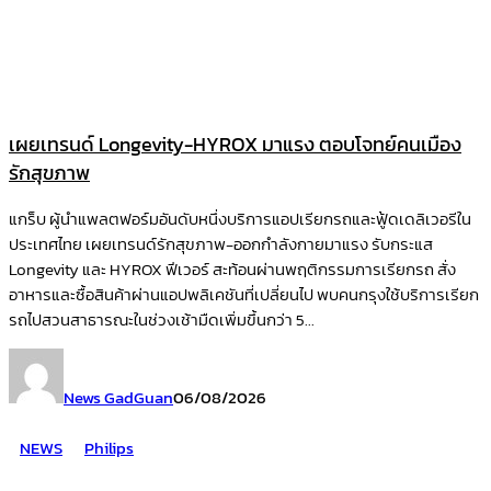
เผยเทรนด์ Longevity-HYROX มาแรง ตอบโจทย์คนเมือง
รักสุขภาพ
แกร็บ ผู้นำแพลตฟอร์มอันดับหนึ่งบริการแอปเรียกรถและฟู้ดเดลิเวอรีใน
ประเทศไทย เผยเทรนด์รักสุขภาพ-ออกกำลังกายมาแรง รับกระแส
Longevity และ HYROX ฟีเวอร์ สะท้อนผ่านพฤติกรรมการเรียกรถ สั่ง
อาหารและซื้อสินค้าผ่านแอปพลิเคชันที่เปลี่ยนไป พบคนกรุงใช้บริการเรียก
รถไปสวนสาธารณะในช่วงเช้ามืดเพิ่มขึ้นกว่า 5...
News GadGuan
06/08/2026
NEWS
Philips