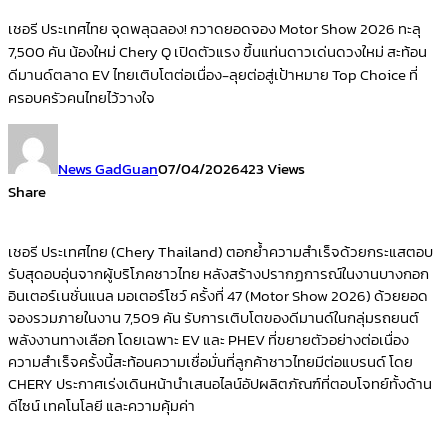
เชอรี ประเทศไทย จุดพลุฉลอง! กวาดยอดจอง Motor Show 2026 ทะลุ
7,500 คัน น้องใหม่ Chery Q เปิดตัวแรง ขึ้นแท่นดาวเด่นดวงใหม่ สะท้อน
ดีมานด์ตลาด EV ไทยเติบโตต่อเนื่อง-ลุยต่อสู่เป้าหมาย Top Choice ที่
ครอบครัวคนไทยไว้วางใจ
News GadGuan
07/04/2026
423 Views
Share
เชอรี ประเทศไทย (Chery Thailand) ตอกย้ำความสำเร็จด้วยกระแสตอบ
รับสุดอบอุ่นจากผู้บริโภคชาวไทย หลังสร้างปรากฏการณ์ในงานบางกอก
อินเตอร์เนชั่นแนล มอเตอร์โชว์ ครั้งที่ 47 (Motor Show 2026) ด้วยยอด
จองรวมภายในงาน 7,509 คัน รับการเติบโตของดีมานด์ในกลุ่มรถยนต์
พลังงานทางเลือก โดยเฉพาะ EV และ PHEV ที่ขยายตัวอย่างต่อเนื่อง
ความสำเร็จครั้งนี้สะท้อนความเชื่อมั่นที่ลูกค้าชาวไทยมีต่อแบรนด์ โดย
CHERY ประกาศเร่งเดินหน้านำเสนอไลน์อัปผลิตภัณฑ์ที่ตอบโจทย์ทั้งด้าน
ดีไซน์ เทคโนโลยี และความคุ้มค่า