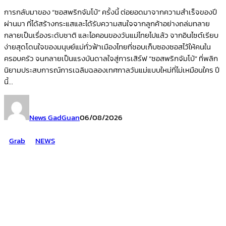
การกลับมาของ “ซอสพริกจัมโบ้” ครั้งนี้ ต่อยอดมาจากความสำเร็จของปี
ผ่านมา ที่ได้สร้างกระแสและได้รับความสนใจจากลูกค้าอย่างถล่มทลาย
กลายเป็นเรื่องระดับชาติ และไอคอนของวันแม่ไทยไปแล้ว จากอินไซต์เรียบ
ง่ายสุดโดนใจของมนุษย์แม่ทั่วฟ้าเมืองไทยที่ชอบเก็บซองซอสไว้ให้คนใน
ครอบครัว จนกลายเป็นแรงบันดาลใจสู่การเสิร์ฟ “ซอสพริกจัมโบ้” ที่พลิก
นิยามประสบการณ์การเฉลิมฉลองเทศกาลวันแม่แบบใหม่ที่ไม่เหมือนใคร ปี
นี้...
News GadGuan
06/08/2026
Grab
NEWS