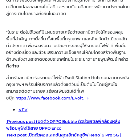
เปลี่ยนแปลงของเทคโนโลยี และร่วมขับเคลื่อนการพัฒนาประเทศไทย
สู่การเติบโตอย่างยั่งยืนในอนาคต
“ในระยะต่อไปอีโวลท์มีแผนขยายเครือข่ายสถานีชาร์จให้ครอบคลุม
พื้นที่สำคัญมากยิ่งขึ้น ทั้งในพื้นที่กรุงเทพฯ และจังหวัดหัวเมืองหลัก
ทั่วประเทศ เพื่อรองรับความต้องการของผู้ใช้รถยนต์ไฟฟ้าที่เพิ่มขึ้น
อย่างต่อเนื่อง และช่วยเสริมความแข็งแกร่งให้กับโครงสร้างพื้นฐาน
ด้านพลังงานสะอาดของประเทศไทยในระยะยาว”
นายพูนพัฒน์ กล่าว
ทิ้งท้าย
สำหรับสถานีชาร์จรถยนต์ไฟฟ้า Evolt Station Hub ถนนลาดกระบัง
กรุงเทพฯ พร้อมให้บริการแล้วตั้งแต่วันนี้เป็นต้นไป โดยผู้สนใจ
สามารถติดตามรายละเอียดเพิ่มเติมได้ที่เฟ
ซบุ๊ก
https://www.facebook.com/EVolt.TH
#EV
Previous post
เปิดตัว OPPO Bubble ตัวช่วยเซลฟี่กล้องหลัง
พร้อมหูฟังไร้สาย OPPO Enco
Next post
เปิดตัวคอลเลกชันสุดเอ็กซ์คลูซีฟ Reno16 Pro 5G |