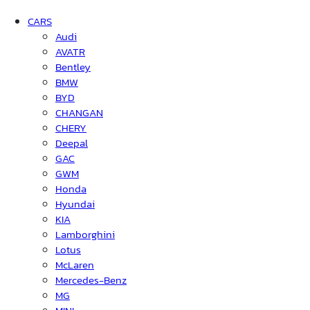
CARS
Audi
AVATR
Bentley
BMW
BYD
CHANGAN
CHERY
Deepal
GAC
GWM
Honda
Hyundai
KIA
Lamborghini
Lotus
McLaren
Mercedes-Benz
MG