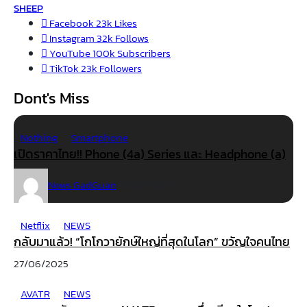
SHEEP
Facebook
23k
Likes
Instagram
32k
Follows
YouTube
100k
Subscribers
TikTok
23k
Followers
Dont's Miss
Nothing
Smartphone
เปิดราคาไทย!! Phone (4a) Series และ Headphone (a)
News GadGuan
24/03/2026
Netflix
NEWS
กลับมาแล้ว! “โกโกวายักษ์ใหญ่ที่สุดในโลก” ขวัญใจคนไทย
27/06/2025
AVATR
NEWS