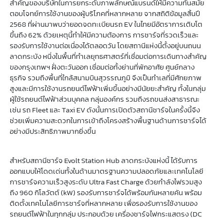
สำคัญของบริษัทในการยกระดับภาพลักษณ์แบรนด์ให้มีความทันสมัย
ตอบโจทย์การใช้งานของผู้บริโภคที่หลากหลาย จากสถิติข้อมูลสิ้นปี
2568 ที่ผ่านมาพบว่ายอดจดทะเบียนรถ EV ในไทยมีอัตราการเติบโต
ขึ้นถึง 62% ด้วยเหตุนี้ทำให้มีความต้องการ การชาร์จที่รวดเร็วและ
รองรับการใช้งานต่อเนื่องได้ตลอดวัน โดยสถานีแห่งนี้ตั้งอยู่บนถนน
ลาดกระบัง หนึ่งในพื้นที่ทำเลยุทธศาสตร์ที่เชื่อมต่อการเดินทางสำคัญ
ของกรุงเทพฯ ฝั่งตะวันออก เชื่อมต่อทั้งย่านที่พักอาศัย ศูนย์กลาง
ธุรกิจ รวมถึงพื้นที่ใกล้สนามบินสุวรรณภูมิ จึงเป็นทำเลที่มีศักยภาพ
สูงและมีการใช้งานรถยนต์ไฟฟ้าเพิ่มขึ้นอย่างมีนัยยะสำคัญ ทั้งในกลุ่ม
ผู้ใช้รถยนต์ไฟฟ้าส่วนบุคคล กลุ่มองค์กร รวมถึงรถขนส่งสาธารณะ
เช่น รถ Fleet และ Taxi EV ดังนั้นการเปิดตัวสถานีชาร์จในครั้งนี้จึง
ช่วยเพิ่มความสะดวกในการเข้าถึงโครงสร้างพื้นฐานด้านการชาร์จได้
อย่างมีประสิทธิภาพมากยิ่งขึ้น
สำหรับสถานีชาร์จ Evolt Station Hub ลาดกระบังแห่งนี้ ได้รับการ
ออกแบบให้โดดเด่นทั้งในด้านมาตรฐานความปลอดภัยและเทคโนโลยี
การชาร์จความเร็วสูงระดับ Ultra Fast Charge ด้วยกำลังไฟรวมสูง
ถึง 960 กิโลวัตต์ (kW) รองรับการชาร์จได้พร้อมกันหลายคัน พร้อม
ติดตั้งเทคโนโลยีการชาร์จที่หลากหลาย เพื่อรองรับการใช้งานของ
รถยนต์ไฟฟ้าในทุกกลุ่ม ประกอบด้วย เครื่องชาร์จไฟกระแสตรง (DC