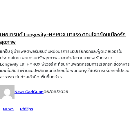
เผยเทรนด์ Longevity-HYROX มาแรง ตอบโจทย์คนเมืองรัก
สุขภาพ
แกร็บ ผู้นำแพลตฟอร์มอันดับหนึ่งบริการแอปเรียกรถและฟู้ดเดลิเวอรีใน
ประเทศไทย เผยเทรนด์รักสุขภาพ-ออกกำลังกายมาแรง รับกระแส
Longevity และ HYROX ฟีเวอร์ สะท้อนผ่านพฤติกรรมการเรียกรถ สั่งอาหาร
และซื้อสินค้าผ่านแอปพลิเคชันที่เปลี่ยนไป พบคนกรุงใช้บริการเรียกรถไปสวน
สาธารณะในช่วงเช้ามืดเพิ่มขึ้นกว่า 5...
News GadGuan
06/08/2026
NEWS
Philips