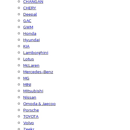
CHANGAN
CHERY
Deepal
GAC
GWM
Honda
Hyundai
KIA
Lamborghini
Lotus
McLaren
Mercedes-Benz
MG
MINI
Mitsubishi
Nissan
Omoda & Jaecoo
Porsche
TOYOTA
Volvo
Zeekr