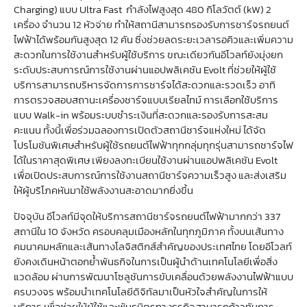
Charging) แบบ Ultra Fast กำลังไฟสูงสุด 480 กิโลวัตต์ (kW) 2
เครื่อง จำนวน 12 หัวจ่าย ทำให้สถานีสามารถรองรับการชาร์จรถยนต์
ไฟฟ้าได้พร้อมกันสูงสุด 12 คัน ซึ่งช่วยลดระยะเวลารอคิวและเพิ่มความ
สะดวกในการใช้งานสำหรับผู้ใช้บริการ ขณะเดียวกันอีโวลท์ยังมุ่งยก
ระดับประสบการณ์การใช้งานผ่านแอปพลิเคชัน Evolt ที่ช่วยให้ผู้ใช้
บริการสามารถบริหารจัดการการชาร์จได้สะดวกและรวดเร็ว อาทิ
การตรวจสอบสถานะเครื่องชาร์จแบบเรียลไทม์ การเลือกใช้บริการ
แบบ Walk-in พร้อมระบบชำระเงินที่สะดวกและรองรับการสะสม
คะแนน ทั้งนี้เพื่อร่วมฉลองการเปิดตัวสถานีชาร์จแห่งใหม่ ได้จัด
โปรโมชันพิเศษสำหรับผู้ใช้รถยนต์ไฟฟ้าทุกกลุ่มทุกรุ่นสามารถชาร์จไฟ
ได้ในราคาสุดพิเศษ เพียงลงทะเบียนใช้งานผ่านแอปพลิเคชัน Evolt
เพื่อเปิดประสบการณ์การใช้งานสถานีชาร์จความเร็วสูง และส่งเสริม
ให้ผู้บริโภคหันมาใช้พลังงานสะอาดมากยิ่งขึ้น
ปัจจุบัน อีโวลท์มีจุดให้บริการสถานีชาร์จรถยนต์ไฟฟ้ามากกว่า 337
สถานีใน 10 จังหวัด ครอบคลุมเมืองหลักในทุกภูมิภาค ทั้งบนเส้นทาง
คมนาคมหลักและเส้นทางโลจิสติกส์สำคัญของประเทศไทย โดยอีโวลท์
ยังคงเดินหน้าตอกย้ำพันธกิจในการเป็นผู้นำด้านเทคโนโลยีเพื่อสิ่ง
แวดล้อม ผ่านการพัฒนาโซลูชันการขับเคลื่อนด้วยพลังงานไฟฟ้าแบบ
ครบวงจร พร้อมนำเทคโนโลยีดิจิทัลมาเป็นหัวใจสำคัญในการให้
บริการ เพื่อช่วยให้ผู้ใช้และพันธมิตรทางธุรกิจสามารถก้าวทันการ