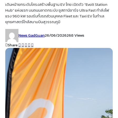
เดินหน้ายกระดับโครงสร้างพื้นฐาน EV ไทย เปิดตัว “Evolt Station
Hub” แห่งแรก บนถนนลาดกระบัง ชูสถานีชาร์จ Ultra Fast กำลังไฟ
แรง 960 kW รองรับทั้งรถส่วนบุคคล Fleet และ Taxi EV ในทำเล
ยุทธศาสตร์ใกล้สนามบินสุวรรณภูมิ
News GadGuan
26/06/2026
268 Views
Share