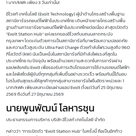
1 บาท/kWh เพียง 3 วันเท่านั้น!
อีโวลท์ เทคโนโลยี (Evolt Technology) ผู้นำด้านโครงสร้างพื้นฐาน
สถานีชาร์จรถยนต์ไฟฟ้าในประเทศไทย เดินหน้าขยายโครงสร้างพื้น
ฐานด้านการชาร์จยานยนต์ไฟฟ้าในประเทศไทยต่อเนื่อง ล่าสุดเปิดตัว
“Evolt Station Hub” แห่งแรกของอีโวลท์บนถนนลาดกระบัง
กรุงเทพฯ โดดเด่นด้วยการเป็นสถานีชาร์จที่มาพร้อมความปลอดภัย
และความเร็วสูงระดับ Ultra Fast Charge ด้วยกำลังไฟรวมสูงถึง 960
กิโลวัตต์ (kW) นับเป็นหนึ่งในสถานีชาร์จที่มีกำลังไฟแรงที่สุดใน
ประเทศไทย ณ ปัจจุบัน พร้อมอำนวยความสะดวกในการชาร์จผ่าน
แอปพลิเคชัน Evolt เพื่อรองรับการเติบโตของการใช้งานรถยนต์ไฟฟ้า
และไลฟ์สไตล์ผู้ขับขี่ทุกกลุ่มที่เพิ่มขึ้นอย่างรวดเร็ว พร้อมกันนี้ได้มอบ
โปรโมชันสุดแรงให้ลูกค้าทุกกลุ่มสามารถชาร์จไฟในอัตราหน่วยละ 1
บาท/kWh เพียงลงทะเบียนผ่านแอป Evolt ตั้งแต่วันที่ 25 มิถุนายน
2569 ถึงวันที่ 27 มิถุนายน 2569
นายพูนพัฒน์ โลหารชุน
ประธานกรรมการบริหาร บริษัท อีโวลท์ เทคโนโลยี จำกัด
กล่าวว่า “การเปิดตัว “Evolt Station Hub” ในครั้งนี้ ถือเป็นอีกก้าว