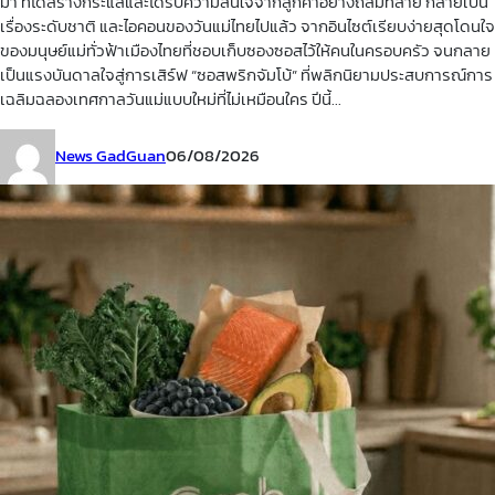
มา ที่ได้สร้างกระแสและได้รับความสนใจจากลูกค้าอย่างถล่มทลาย กลายเป็น
เรื่องระดับชาติ และไอคอนของวันแม่ไทยไปแล้ว จากอินไซต์เรียบง่ายสุดโดนใจ
ของมนุษย์แม่ทั่วฟ้าเมืองไทยที่ชอบเก็บซองซอสไว้ให้คนในครอบครัว จนกลาย
เป็นแรงบันดาลใจสู่การเสิร์ฟ “ซอสพริกจัมโบ้” ที่พลิกนิยามประสบการณ์การ
เฉลิมฉลองเทศกาลวันแม่แบบใหม่ที่ไม่เหมือนใคร ปีนี้...
News GadGuan
06/08/2026