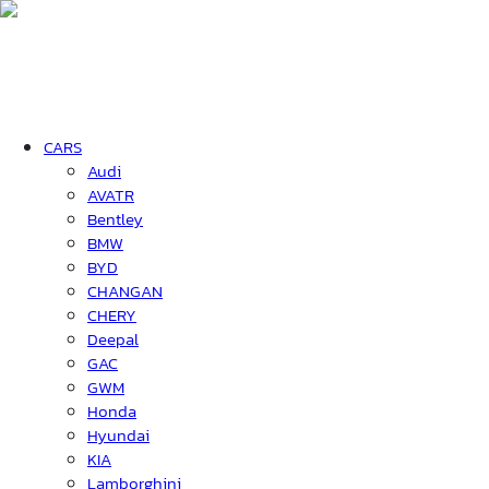
CARS
Audi
AVATR
Bentley
BMW
BYD
CHANGAN
CHERY
Deepal
GAC
GWM
Honda
Hyundai
KIA
Lamborghini