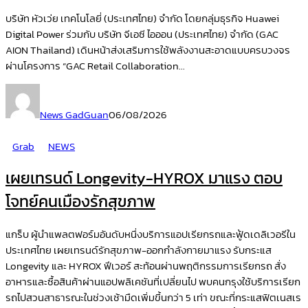
บริษัท หัวเว่ย เทคโนโลยี่ (ประเทศไทย) จำกัด โดยกลุ่มธุรกิจ Huawei
Digital Power ร่วมกับ บริษัท จีเอซี ไอออน (ประเทศไทย) จำกัด (GAC
AION Thailand) เดินหน้าส่งเสริมการใช้พลังงานสะอาดแบบครบวงจร
ผ่านโครงการ “GAC Retail Collaboration...
News GadGuan
06/08/2026
Grab
NEWS
เผยเทรนด์ Longevity-HYROX มาแรง ตอบ
โจทย์คนเมืองรักสุขภาพ
แกร็บ ผู้นำแพลตฟอร์มอันดับหนึ่งบริการแอปเรียกรถและฟู้ดเดลิเวอรีใน
ประเทศไทย เผยเทรนด์รักสุขภาพ-ออกกำลังกายมาแรง รับกระแส
Longevity และ HYROX ฟีเวอร์ สะท้อนผ่านพฤติกรรมการเรียกรถ สั่ง
อาหารและซื้อสินค้าผ่านแอปพลิเคชันที่เปลี่ยนไป พบคนกรุงใช้บริการเรียก
รถไปสวนสาธารณะในช่วงเช้ามืดเพิ่มขึ้นกว่า 5 เท่า ขณะที่กระแสฟิตเนสเร