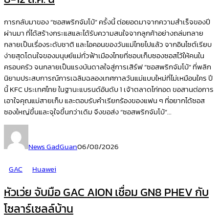
การกลับมาของ “ซอสพริกจัมโบ้” ครั้งนี้ ต่อยอดมาจากความสำเร็จของปี
ผ่านมา ที่ได้สร้างกระแสและได้รับความสนใจจากลูกค้าอย่างถล่มทลาย
กลายเป็นเรื่องระดับชาติ และไอคอนของวันแม่ไทยไปแล้ว จากอินไซต์เรียบ
ง่ายสุดโดนใจของมนุษย์แม่ทั่วฟ้าเมืองไทยที่ชอบเก็บซองซอสไว้ให้คนใน
ครอบครัว จนกลายเป็นแรงบันดาลใจสู่การเสิร์ฟ “ซอสพริกจัมโบ้” ที่พลิก
นิยามประสบการณ์การเฉลิมฉลองเทศกาลวันแม่แบบใหม่ที่ไม่เหมือนใคร ปี
นี้ KFC ประเทศไทย ในฐานะแบรนด์อันดับ 1 เจ้าตลาดไก่ทอด ขอสานต่อการ
เอาใจคุณแม่สายเก็บ และตอบรับคำเรียกร้องของแฟน ๆ ที่อยากได้ซอส
ซองใหญ่ขึ้นและจุใจขึ้นกว่าเดิม จึงขอส่ง “ซอสพริกจัมโบ้”...
News GadGuan
06/08/2026
GAC
Huawei
หัวเว่ย จับมือ GAC AION เชื่อม GN8 PHEV กับ
โซลาร์เซลล์บ้าน