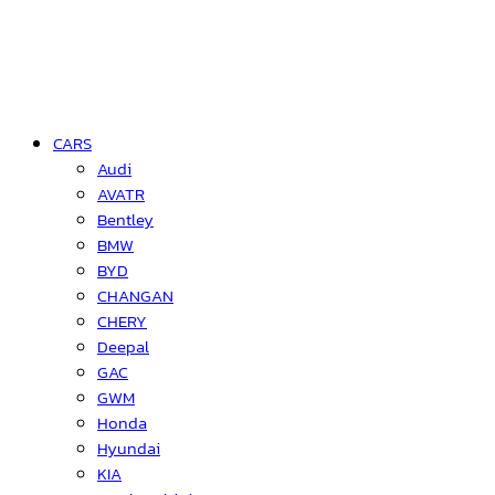
CARS
Audi
AVATR
Bentley
BMW
BYD
CHANGAN
CHERY
Deepal
GAC
GWM
Honda
Hyundai
KIA