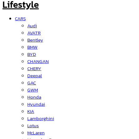
CARS
Audi
AVATR
Bentley
BMW
BYD
CHANGAN
CHERY
Deepal
GAC
GWM
Honda
Hyundai
KIA
Lamborghini
Lotus
McLaren