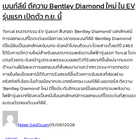
เบนท์ลีย์ ตีความ Bentley Diamond ใหม่ ใน EV
รุ่นแรก เปิดตัว ก.ย. นี้
Torcal ยนตรกรรม EV รุ่นแรก สืบทอด ‘Bentley Diamond’ เอกลักษณ์
การออกแบบที่โดดเด่นเหนือกาลเวลาของเบนท์ลีย์ ‘Bentley Diamond’
ดีไซน์อันเป็นเอกลักษณ์บนกระจังหน้าไปจนถึงเบาะโดยสารตั้งแต่ปี 2463
ได้รับการตีความใหม่สำหรับยนตรกรรมพลังงานไฟฟ้ารุ่นแรก Torcal โดด
เด่นด้วยกระจังหน้ารูปทรงเพชรแบบลอยตัวที่รังสรรค์ขึ้นใหม่จากมรดก
ด้านงานฝีมือและการออกแบบที่สั่งสมมานานกว่าศตวรรษ การตกแต่ง
ภายในห้องโดยสารได้รับการรังสรรค์ขึ้นด้วยการจับแสงที่ส่องผ่าน
คริสตัลที่เจียระไนด้วยมือจากประเทศอังกฤษ เบนท์ลีย์ มอเตอร์ส ตีความ
‘Bentley Diamond’ ใหม่ ดีไซน์ระดับซิกเนเจอร์ในยนตรกรรมพลังงาน
ไฟฟ้ารุ่นแรกที่ยังคงเป็นหนึ่งในเอกลักษณ์การออกแบบที่โดดเด่นที่สุดของ
แบรนด์รถยนต์เบนท์ลีย์...
News GadGuan
05/08/2026
NEWS
Porsche