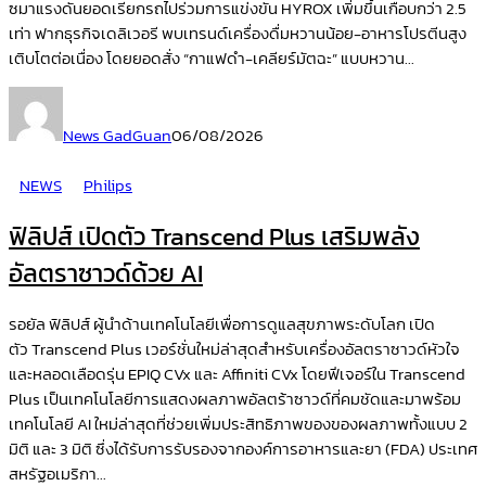
ซมาแรงดันยอดเรียกรถไปร่วมการแข่งขัน HYROX เพิ่มขึ้นเกือบกว่า 2.5
เท่า ฟากธุรกิจเดลิเวอรี พบเทรนด์เครื่องดื่มหวานน้อย-อาหารโปรตีนสูง
เติบโตต่อเนื่อง โดยยอดสั่ง “กาแฟดำ-เคลียร์มัตฉะ” แบบหวาน...
News GadGuan
06/08/2026
NEWS
Philips
ฟิลิปส์ เปิดตัว Transcend Plus เสริมพลัง
อัลตราซาวด์ด้วย AI
รอยัล ฟิลิปส์ ผู้นำด้านเทคโนโลยีเพื่อการดูแลสุขภาพระดับโลก เปิด
ตัว Transcend Plus เวอร์ชั่นใหม่ล่าสุดสำหรับเครื่องอัลตราซาวด์หัวใจ
และหลอดเลือดรุ่น EPIQ CVx และ Affiniti CVx โดยฟีเจอร์ใน Transcend
Plus เป็นเทคโนโลยีการแสดงผลภาพอัลตร้าซาวด์ที่คมชัดและมาพร้อม
เทคโนโลยี AI ใหม่ล่าสุดที่ช่วยเพิ่มประสิทธิภาพของของผลภาพทั้งแบบ 2
มิติ และ 3 มิติ ซึ่งได้รับการรับรองจากองค์การอาหารและยา (FDA) ประเทศ
สหรัฐอเมริกา...