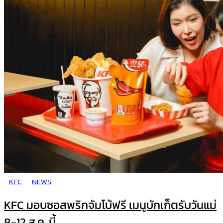
KFC
NEWS
KFC มอบซอสพริกจัมโบ้ฟรี เมนูบักเก็ตรับวันแม่
8-12 ส.ค. นี้