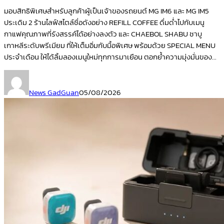
มอบสิทธิพิเศษสำหรับลูกค้าผู้เป็นเจ้าของรถยนต์ MG IM6 และ MG IM5
ประเดิม 2 ร้านไลฟ์สไตล์ชื่อดังอย่าง REFILL COFFEE ดื่มด่ำไปกับเมนู
กาแฟคุณภาพที่รังสรรค์ได้อย่างลงตัว และ CHAEBOL SHABU ชาบู
เกาหลีระดับพรีเมียม ที่ให้เต็มอิ่มกับมื้อพิเศษ พร้อมด้วย SPECIAL MENU
ประจำเดือน ให้ได้ลิ้มลองเมนูใหม่ทุกการมาเยือน ตอกย้ำความมุ่งมั่นของ...
News GadGuan
05/08/2026