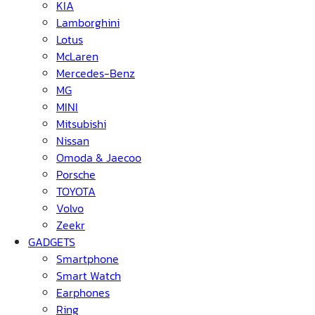
KIA
Lamborghini
Lotus
McLaren
Mercedes-Benz
MG
MINI
Mitsubishi
Nissan
Omoda & Jaecoo
Porsche
TOYOTA
Volvo
Zeekr
GADGETS
Smartphone
Smart Watch
Earphones
Ring