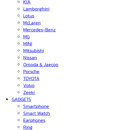
KIA
Lamborghini
Lotus
McLaren
Mercedes-Benz
MG
MINI
Mitsubishi
Nissan
Omoda & Jaecoo
Porsche
TOYOTA
Volvo
Zeekr
GADGETS
Smartphone
Smart Watch
Earphones
Ring