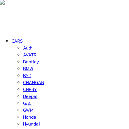
CARS
Audi
AVATR
Bentley
BMW
BYD
CHANGAN
CHERY
Deepal
GAC
GWM
Honda
Hyundai