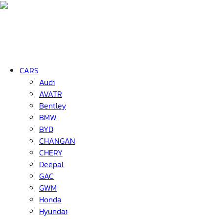
CARS
Audi
AVATR
Bentley
BMW
BYD
CHANGAN
CHERY
Deepal
GAC
GWM
Honda
Hyundai