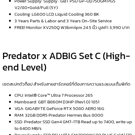
Power Supply: Supply : GBT PSU GP-UD750GM PG5
V2/80+Gold/Full (5Y)
Cooling: LG600 LCD Liquid Cooling 360 BK
3 Years Parts & Labor and 3 Years On-Site Service
FREE! Monitor XV250Q W3bmiiprx 24.5 นิ้ว มูลค่า 3,990 บาท
Predator x ADBIG Set C (High-
end Level)
เซตสเปกตัวท็อป สำหรับสายฮาร์ดคอร์ที่ต้องการความแรงแบบเต็มพิกัด
CPU: Intel® Core™ Ultra 7 Processor 265
Mainboard: GBT B860M D3HP (Rev1.0) 1851
VGA: GIGABYTE GeForce RTX 5080 AERO 16G
RAM: 32GB DDR5 Predator Hermes Bus 8000
SSD: Predator SSD Gen4 GM7-1TB Read up to 7400, write up
to 6400 MB/s
Power Supply: FSP PSU VITA GM 1000W/ 80 PLUS Gold/ (10