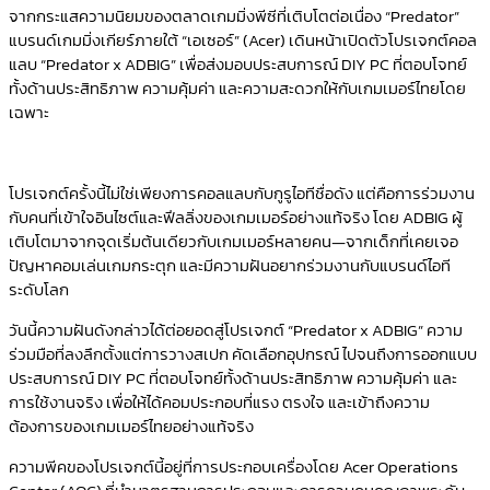
จากกระแสความนิยมของตลาดเกมมิ่งพีซีที่เติบโตต่อเนื่อง “Predator”
แบรนด์เกมมิ่งเกียร์ภายใต้ “เอเซอร์” (Acer) เดินหน้าเปิดตัวโปรเจกต์คอล
แลบ “Predator x ADBIG” เพื่อส่งมอบประสบการณ์ DIY PC ที่ตอบโจทย์
ทั้งด้านประสิทธิภาพ ความคุ้มค่า และความสะดวกให้กับเกมเมอร์ไทยโดย
เฉพาะ
โปรเจกต์ครั้งนี้ไม่ใช่เพียงการคอลแลบกับกูรูไอทีชื่อดัง แต่คือการร่วมงาน
กับคนที่เข้าใจอินไซต์และฟีลลิ่งของเกมเมอร์อย่างแท้จริง โดย ADBIG ผู้
เติบโตมาจากจุดเริ่มต้นเดียวกับเกมเมอร์หลายคน—จากเด็กที่เคยเจอ
ปัญหาคอมเล่นเกมกระตุก และมีความฝันอยากร่วมงานกับแบรนด์ไอที
ระดับโลก
วันนี้ความฝันดังกล่าวได้ต่อยอดสู่โปรเจกต์ “Predator x ADBIG” ความ
ร่วมมือที่ลงลึกตั้งแต่การวางสเปก คัดเลือกอุปกรณ์ ไปจนถึงการออกแบบ
ประสบการณ์ DIY PC ที่ตอบโจทย์ทั้งด้านประสิทธิภาพ ความคุ้มค่า และ
การใช้งานจริง เพื่อให้ได้คอมประกอบที่แรง ตรงใจ และเข้าถึงความ
ต้องการของเกมเมอร์ไทยอย่างแท้จริง
ความพีคของโปรเจกต์นี้อยู่ที่การประกอบเครื่องโดย Acer Operations