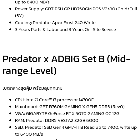
up to 6400 MB/s
Power Supply: GBT PSU GP UD750GM PG5 V2/80+Gold/Full
(5Y)
Cooling: Predator Apex Frost 240 White
3 Years Parts & Labor and 3 Years On-Site Service
Predator x ADBIG Set B (Mid-
range Level)
เซตกลางสุดคุ้ม พร้อมลุยทุกเกม
CPU: Intel® Core™ i7 processor 14700F
Mainboard: GBT B760M GAMING X GEN5 DDR5 (Rev0)
VGA: GIGABYTE GeForce RTX 5070 GAMING OC 12G
RAM: Predator DDR5 VESTA2 32GB 6000
SSD: Predator SSD Gen4 GM7-1TB Read up to 7400, write up
to 6400 MB/s