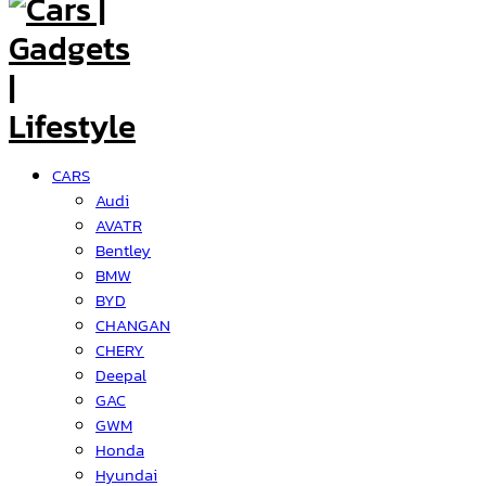
CARS
Audi
AVATR
Bentley
BMW
BYD
CHANGAN
CHERY
Deepal
GAC
GWM
Honda
Hyundai