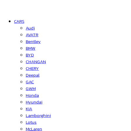
CARS
Audi
AVATR
Bentley
BMW
BYD
CHANGAN
CHERY
Deepal
GAC
GWM
Honda
Hyundai
KIA
Lamborghini
Lotus
McLaren