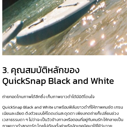
3. คุณสมบัติหลักของ
QuickSnap Black and White
ถ่ายทอดโทนภาพได้ลึกซึ้ง เก็บภาพขาวดำได้มีมิติโดนใจ
QuickSnap Black and White มาพร้อมฟิล์มขาวดำที่ให้ภาพคมชัด เกรน
เนียนละเอียด ดึงตัวแบบให้โดดเด่นสะดุดตา เพียงกดถ่ายก็เปลี่ยนช่วง
เวลาธรรมดา ๆ ไม่ว่าจะเป็นวิวข้างทางหรือตอนที่อยู่กับคนรัก ให้กลายเป็น
ภาพขาวดำสุดอาร์ต โดยไม่ต้องตั้งค่าหรืองัดเทคนิคมาใช้ให้วุ่นวาย