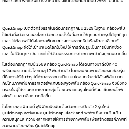
Black and White จะวางจำหน่ายตั้งแต่เดือนกันยายนปี 2569 เป็นต้นไป
QuickSnap เปิดตัวครั้งแรกในเดือนกรกฎาคมปี 2529 ในฐานะกล้องฟิล์ม
ใช้แล้วทิ้งตัวแรกของโลก ด้วยความตั้งใจที่อยากให้ทุกคนถ่ายรูปได้ทุกที่ทุก
เวลา ไม่ต้องรอให้ถึงโอกาสพิเศษอย่างการออกทริปหรือจัดงานอีเวนต์
QuickSnap จึงได้เข้ามาเปิดโลกใบใหม่ ให้การถ่ายรูปเป็นการบันทึกช่วง
เวลาในชีวิตทุก ๆ วัน และทำให้วัฒนธรรมการถ่ายภาพเข้าถึงทุกคนมากขึ้น
ในเดือนกรกฎาคมปี 2569 กล้อง QuickSnap ได้เดินทางมาถึงปีที่ 40
พร้อมยอดขายทั่วโลกทะลุ 1.7 พันล้านตัว โดยเสน่ห์เฉพาะตัวของกล้องรุ่น
นี้คือการได้ลุ้นว่ารูปที่ถ่ายจะออกมาเป็นแบบใดจนกว่าจะได้ล้างฟิล์ม บวก
กับโทนภาพที่มีคาแรกเตอร์พิเศษของฟูจิฟิล์ม กล้อง QuickSnap จึงยังคง
ครองใจผู้ใช้งานหลากหลายกลุ่ม โดยเฉพาะคนรุ่นใหม่ที่หันมาชื่นชอบไลฟ์
สไตล์แบบอนาล็อกมากยิ่งขึ้น
ในโอกาสสุดพิเศษนี้ ฟูจิฟิล์มจึงจัดเต็มด้วยการเปิดตัว 2 รุ่นใหม่
QuickSnap Active และ QuickSnap Black and White ที่จะมาเติมเต็ม
ความสนุกและความหลากหลายให้การถ่ายภาพฟิล์ม เพื่อสร้างสรรค์ภาพที่
สวยงามด้วยกล้อง QuickSnap