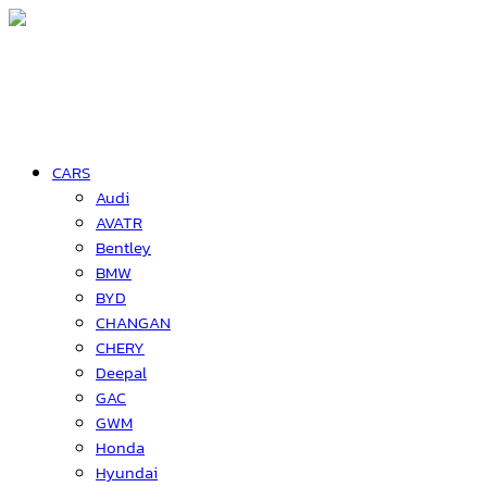
CARS
Audi
AVATR
Bentley
BMW
BYD
CHANGAN
CHERY
Deepal
GAC
GWM
Honda
Hyundai