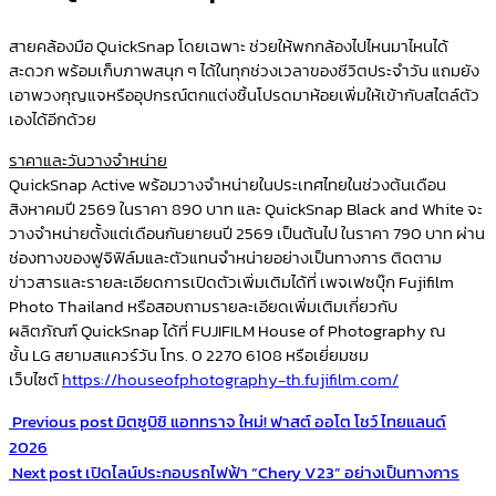
สายคล้องมือ QuickSnap โดยเฉพาะ ช่วยให้พกกล้องไปไหนมาไหนได้
สะดวก พร้อมเก็บภาพสนุก ๆ ได้ในทุกช่วงเวลาของชีวิตประจำวัน แถมยัง
เอาพวงกุญแจหรืออุปกรณ์ตกแต่งชิ้นโปรดมาห้อยเพิ่มให้เข้ากับสไตล์ตัว
เองได้อีกด้วย
ราคาและวันวางจำหน่าย
QuickSnap Active
พร้อมวางจำหน่ายในประเทศไทยในช่วงต้นเดือน
สิงหาคมปี 2569 ในราคา
890
บาท และ
QuickSnap Black and White
จะ
วางจำหน่ายตั้งแต่เดือนกันยายนปี
2569
เป็นต้นไป ในราคา
790
บาท ผ่าน
ช่องทางของฟูจิฟิล์มและตัวแทนจำหน่ายอย่างเป็นทางการ ติดตาม
ข่าวสารและรายละเอียดการเปิดตัวเพิ่มเติมได้ที่
เพจเฟซบุ๊ก
Fujifilm
Photo Thailand
หรือ
สอบถามรายละเอียดเพิ่มเติมเกี่ยวกับ
ผลิตภัณฑ์
QuickSnap
ได้ที่
FUJIFILM House of Photography
ณ
ชั้น
LG
สยามสแควร์วัน โทร
. 0 2270 6108
หรือเยี่ยมชม
เว็บไซต์
https://houseofphotography-th.fujifilm.com/
Previous post
มิตซูบิชิ แอททราจ ใหม่! ฟาสต์ ออโต โชว์ ไทยแลนด์
2026
Next post
เปิดไลน์ประกอบรถไฟฟ้า “Chery V23” อย่างเป็นทางการ