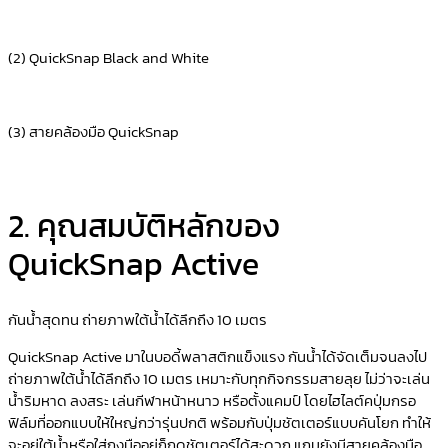
(2) QuickSnap Black and White
(3)
สายคล้องมือ
QuickSnap
2. คุณสมบัติหลักของ
QuickSnap Active
กันน้ำสุดทน ถ่ายภาพใต้น้ำได้ลึกถึง 10 เมตร
QuickSnap Active มาในบอดี้พลาสติกแข็งแรง กันน้ำได้จัดเต็มจนลงไป
ถ่ายภาพใต้น้ำได้ลึกถึง 10 เมตร เหมาะกับทุกกิจกรรมสายลุย ไม่ว่าจะเล่น
น้ำริมหาด ลงสระ เล่นกีฬาหน้าหนาว หรือตั้งแคมป์ โดยไฮไลต์คปุ่มกรอ
ฟิล์มที่ออกแบบให้ใหญ่กว่ารุ่นปกติ พร้อมกับปุ่มชัตเตอร์แบบคันโยก ทำให้
จะอยู่ใต้น้ำหรือใส่ถุงมืออยู่ก็กดชัตเตอร์ได้สะดวก แถมยังมีสายคล้องมือ