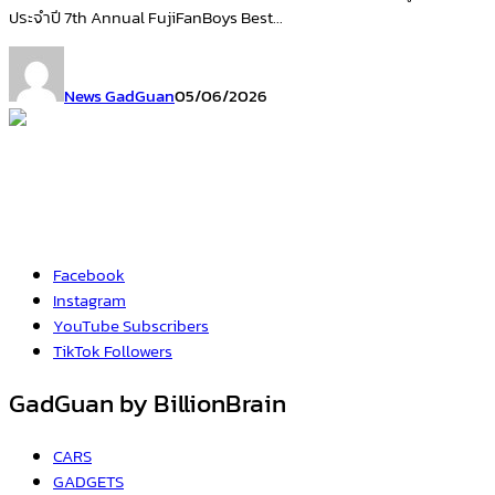
ประจำปี 7th Annual FujiFanBoys Best...
News GadGuan
05/06/2026
Facebook
Instagram
YouTube
Subscribers
TikTok
Followers
GadGuan by BillionBrain
CARS
GADGETS