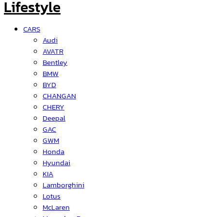
CARS
Audi
AVATR
Bentley
BMW
BYD
CHANGAN
CHERY
Deepal
GAC
GWM
Honda
Hyundai
KIA
Lamborghini
Lotus
McLaren