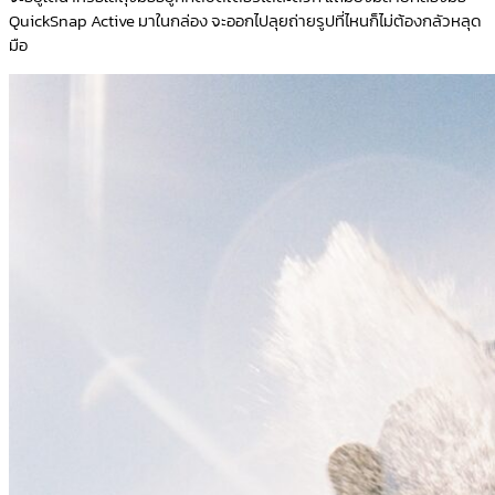
QuickSnap Active มาในกล่อง จะออกไปลุยถ่ายรูปที่ไหนก็ไม่ต้องกลัวหลุด
มือ