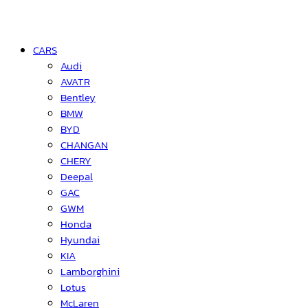
CARS
Audi
AVATR
Bentley
BMW
BYD
CHANGAN
CHERY
Deepal
GAC
GWM
Honda
Hyundai
KIA
Lamborghini
Lotus
McLaren