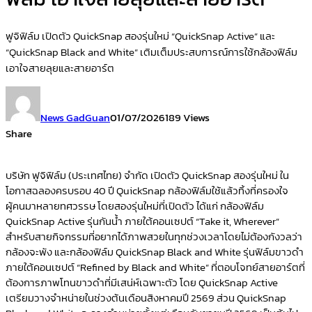
ฟูจิฟิล์ม เปิดตัว QuickSnap สองรุ่นใหม่ “QuickSnap Active” และ
“QuickSnap Black and White” เติมเต็มประสบการณ์การใช้กล้องฟิล์ม
เอาใจสายลุยและสายอาร์ต
News GadGuan
01/07/2026
189 Views
Share
บริษัท ฟูจิฟิล์ม (ประเทศไทย) จำกัด เปิดตัว QuickSnap สองรุ่นใหม่ ใน
โอกาสฉลองครบรอบ 40 ปี QuickSnap กล้องฟิล์มใช้แล้วทิ้งที่ครองใจ
ผู้คนมาหลายทศวรรษ โดยสองรุ่นใหม่ที่เปิดตัว ได้แก่ กล้องฟิล์ม
QuickSnap Active รุ่นกันน้ำ ภายใต้คอนเซปต์ “Take it, Wherever”
สำหรับสายกิจกรรมที่อยากได้ภาพสวยในทุกช่วงเวลาโดยไม่ต้องกังวลว่า
กล้องจะพัง และกล้องฟิล์ม QuickSnap Black and White รุ่นฟิล์มขาวดำ
ภายใต้คอนเซปต์ “Refined by Black and White” ที่ตอบโจทย์สายอาร์ตที่
ต้องการภาพโทนขาวดำที่มีเสน่ห์เฉพาะตัว โดย QuickSnap Active
เตรียมวางจำหน่ายในช่วงต้นเดือนสิงหาคมปี 2569 ส่วน QuickSnap