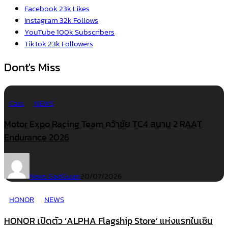
Facebook
23k
Likes
Instagram
32k
Follows
YouTube
100k
Subscribers
TikTok
23k
Followers
Dont's Miss
Cars
NEWS
Motor Expo Racing Team คว้าชัย TC4 สนาม 2 RAAT
Endurance 2026
News GadGuan
20/07/2026
HONOR
NEWS
HONOR เปิดตัว ‘ALPHA Flagship Store’ แห่งแรกในเซิน