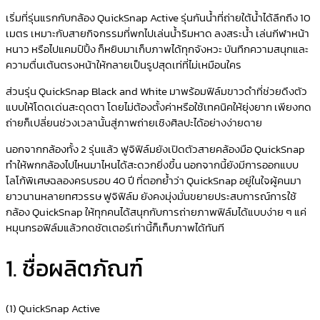
เริ่มที่รุ่นแรกกับกล้อง QuickSnap Active รุ่นกันน้ำที่ถ่ายใต้น้ำได้ลึกถึง 10
เมตร เหมาะกับสายกิจกรรมที่พกไปเล่นน้ำริมหาด ลงสระน้ำ เล่นกีฬาหน้า
หนาว หรือไปแคมป์ปิ้ง ก็หยิบมาเก็บภาพได้ทุกจังหวะ บันทึกความสนุกและ
ความตื่นเต้นตรงหน้าให้กลายเป็นรูปสุดเท่ที่ไม่เหมือนใคร
ส่วนรุ่น QuickSnap Black and White มาพร้อมฟิล์มขาวดำที่ช่วยดึงตัว
แบบให้โดดเด่นสะดุดตา โดยไม่ต้องตั้งค่าหรือใช้เทคนิคให้ยุ่งยาก เพียงกด
ถ่ายก็เปลี่ยนช่วงเวลานั้นสู่ภาพถ่ายเชิงศิลปะได้อย่างง่ายดาย
นอกจากกล้องทั้ง 2 รุ่นแล้ว ฟูจิฟิล์มยังเปิดตัวสายคล้องมือ QuickSnap
ทำให้พกกล้องไปไหนมาไหนได้สะดวกยิ่งขึ้น นอกจากนี้ยังมีการออกแบบ
โลโก้พิเศษฉลองครบรอบ 40 ปี ที่ตอกย้ำว่า QuickSnap อยู่ในใจผู้คนมา
ยาวนานหลายทศวรรษ ฟูจิฟิล์ม ยังคงมุ่งมั่นขยายประสบการณ์การใช้
กล้อง QuickSnap ให้ทุกคนได้สนุกกับการถ่ายภาพฟิล์มได้แบบง่าย ๆ แค่
หมุนกรอฟิล์มแล้วกดชัตเตอร์เท่านี้ก็เก็บภาพได้ทันที
1. ชื่อผลิตภัณฑ์
(1) QuickSnap Active