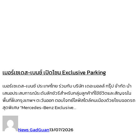
เมอร์เซเดส-เบนซ์ เปิดโซน Exclusive Parking
เมอร์เซเดส-เบนซ์ ประเทศไทย ร่วมกับ บริษัท เดอะมอลล์ กรุ๊ป จำกัด นำ
เสนอประสบการณ์ระดับลักชัวรีสำหรับกลุ่มลูกค้าที่ใช้ชีวิตและสัญจรใน
พื้นที่ฝั่งกรุงเทพฯ ตะวันออก ตอบโจทย์ไลฟ์สไตล์คนเมืองด้วยโซนจอดรถ
สุดพิเศษ “Mercedes-Benz Exclusive...
News GadGuan
13/07/2026