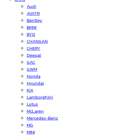
Audi
AVATR
Bentley
BMW
BYD
CHANGAN
CHERY
Deepal
GAC
GWM
Honda
Hyundai
KIA
Lamborghini
Lotus
McLaren
Mercedes-Benz
MG
MINI