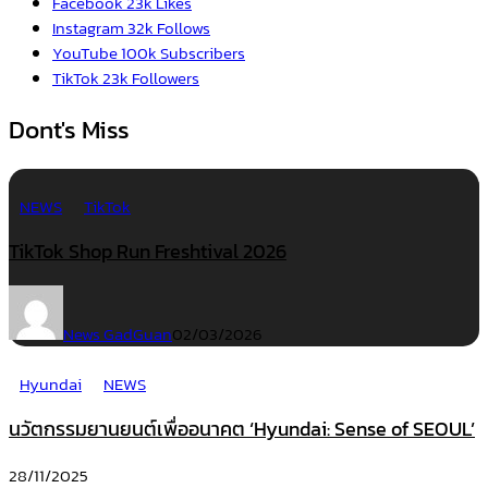
Facebook
23k
Likes
Instagram
32k
Follows
YouTube
100k
Subscribers
TikTok
23k
Followers
Dont's Miss
NEWS
TikTok
TikTok Shop Run Freshtival 2026
News GadGuan
02/03/2026
Hyundai
NEWS
นวัตกรรมยานยนต์เพื่ออนาคต ‘Hyundai: Sense of SEOUL’
28/11/2025