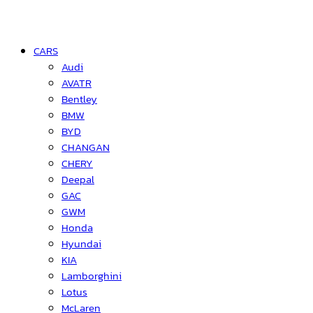
CARS
Audi
AVATR
Bentley
BMW
BYD
CHANGAN
CHERY
Deepal
GAC
GWM
Honda
Hyundai
KIA
Lamborghini
Lotus
McLaren