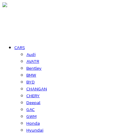
CARS
Audi
AVATR
Bentley
BMW
BYD
CHANGAN
CHERY
Deepal
GAC
GWM
Honda
Hyundai