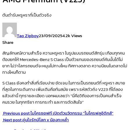
ต้นตำรับหรูหราที่เป็นตัวจริง
Tao Zipboy
23/09/2025
4.2k Views
Share
สัญลักษณ์ความสำเร็จ ความหรูหรา ในรูปแบบรถยนต์สักรุ่น เกือบทุกคน
ต้องยกให้ Mercedes-Benz S Class เป็นตัวแทนของรถยนต์คันนั้นได้ไม่
ยาก ไม่ว่าโลกรถยนต์จะหมุนไปทางไหน ทิศทางตลาด ความนิยมในตลาดไป
ทางไหนก็ตาม
S Class ยังคงทำสิ่งที่เรียบง่าย ชัดเจน ในการเป็นรถยนต์ที่ หรูหรา สบาย
ที่สุดในการเดินทาง เพิ่มเติมคือทันสมัย เพราะรหัสตัวถัง V223 ที่ได้ลอง
แล้วเล่านี้ ทุกรายละเอียด บอกผมเลยว่า “นี่คือวิถีของการเป็นคนสำเร็จ
คนรวย ในทุกกริยา การกระทำ และการตัดสินใจ”
Previous post
ไมโครซอฟท์ เปิดตัวนวัตกรรม “ไมโครฟลูอิดิกส์”
Next post
อุ่นใจรักษ์โลก x น้องกะหล่ำ