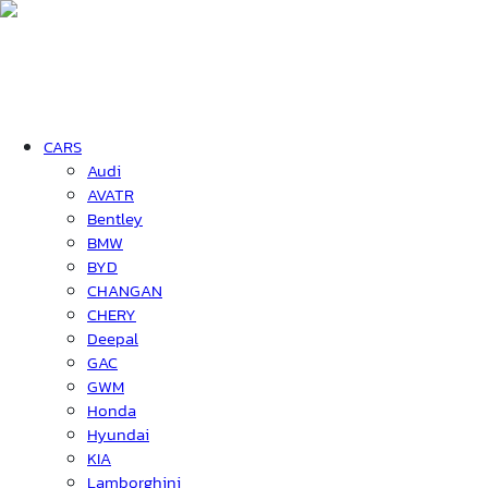
CARS
Audi
AVATR
Bentley
BMW
BYD
CHANGAN
CHERY
Deepal
GAC
GWM
Honda
Hyundai
KIA
Lamborghini