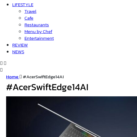
LIFESTYLE
Travel
Cafe
Restaurants
Menu by Chef
Entertainment
REVIEW
NEWS
Home
#AcerSwiftEdge14AI
#AcerSwiftEdge14AI