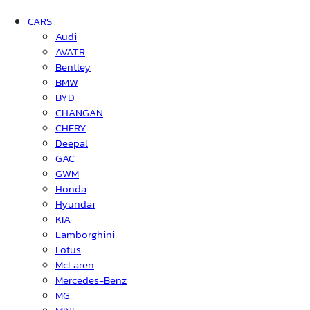
CARS
Audi
AVATR
Bentley
BMW
BYD
CHANGAN
CHERY
Deepal
GAC
GWM
Honda
Hyundai
KIA
Lamborghini
Lotus
McLaren
Mercedes-Benz
MG