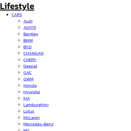
CARS
Audi
AVATR
Bentley
BMW
BYD
CHANGAN
CHERY
Deepal
GAC
GWM
Honda
Hyundai
KIA
Lamborghini
Lotus
McLaren
Mercedes-Benz
MG