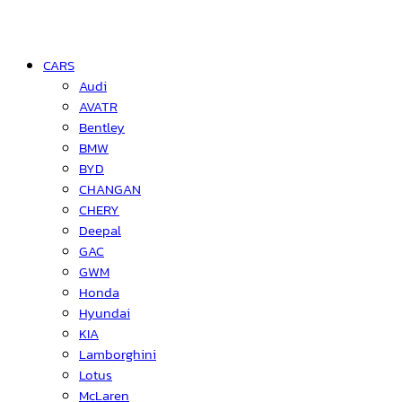
CARS
Audi
AVATR
Bentley
BMW
BYD
CHANGAN
CHERY
Deepal
GAC
GWM
Honda
Hyundai
KIA
Lamborghini
Lotus
McLaren