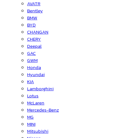
AVATR
Bentley
BMW
BYD
CHANGAN
CHERY
Deepal
GAC
GWM
Honda
Hyundai
KIA
Lamborghini
Lotus
McLaren
Mercedes-Benz
MG
MINI
Mitsubishi