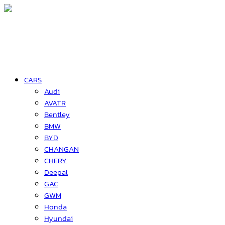
CARS
Audi
AVATR
Bentley
BMW
BYD
CHANGAN
CHERY
Deepal
GAC
GWM
Honda
Hyundai