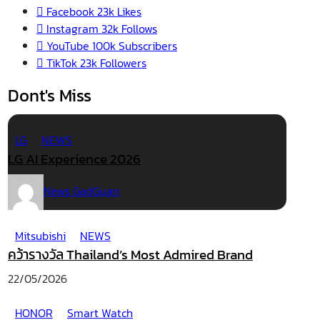
Facebook
23k
Likes
Instagram
32k
Follows
YouTube
100k
Subscribers
TikTok
23k
Followers
Dont's Miss
LG
NEWS
LG AI Experience 2026
News GadGuan
19/02/2026
Mitsubishi
NEWS
คว้ารางวัล Thailand’s Most Admired Brand
22/05/2026
HONOR
Smart Watch