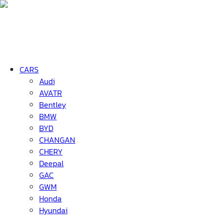
CARS
Audi
AVATR
Bentley
BMW
BYD
CHANGAN
CHERY
Deepal
GAC
GWM
Honda
Hyundai