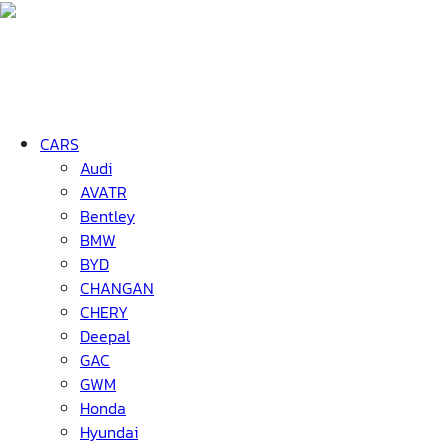
CARS
Audi
AVATR
Bentley
BMW
BYD
CHANGAN
CHERY
Deepal
GAC
GWM
Honda
Hyundai