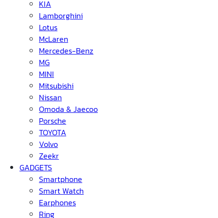
KIA
Lamborghini
Lotus
McLaren
Mercedes-Benz
MG
MINI
Mitsubishi
Nissan
Omoda & Jaecoo
Porsche
TOYOTA
Volvo
Zeekr
GADGETS
Smartphone
Smart Watch
Earphones
Ring