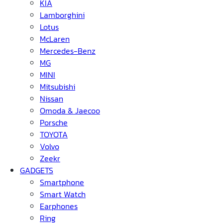
KIA
Lamborghini
Lotus
McLaren
Mercedes-Benz
MG
MINI
Mitsubishi
Nissan
Omoda & Jaecoo
Porsche
TOYOTA
Volvo
Zeekr
GADGETS
Smartphone
Smart Watch
Earphones
Ring