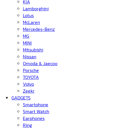
KIA
Lamborghini
Lotus
McLaren
Mercedes-Benz
MG
MINI
Mitsubishi
Nissan
Omoda & Jaecoo
Porsche
TOYOTA
Volvo
Zeekr
GADGETS
Smartphone
Smart Watch
Earphones
Ring