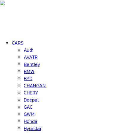
CARS
Audi
AVATR
Bentley
BMW
BYD
CHANGAN
CHERY
Deepal
GAC
GWM
Honda
Hyundai