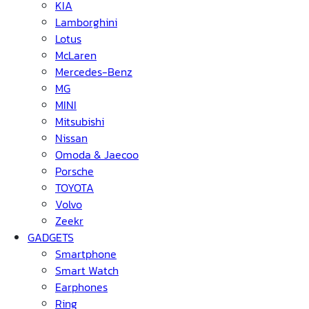
KIA
Lamborghini
Lotus
McLaren
Mercedes-Benz
MG
MINI
Mitsubishi
Nissan
Omoda & Jaecoo
Porsche
TOYOTA
Volvo
Zeekr
GADGETS
Smartphone
Smart Watch
Earphones
Ring