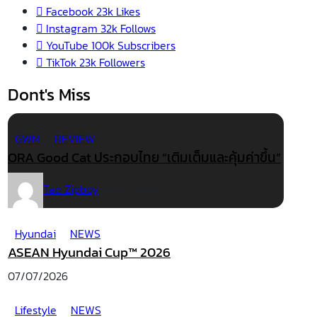
Facebook
23k
Likes
Instagram
32k
Follows
YouTube
100k
Subscribers
TikTok
23k
Followers
Dont's Miss
GWM
REVIEW
ORA Good Cat ประกอบไทย “เติมเต็มและคุ้มค่าขึ้น”
Tao Zipboy
20/01/2024
Hyundai
NEWS
ASEAN Hyundai Cup™ 2026
07/07/2026
Lifestyle
NEWS