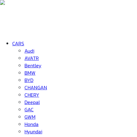
CARS
Audi
AVATR
Bentley
BMW
BYD
CHANGAN
CHERY
Deepal
GAC
GWM
Honda
Hyundai