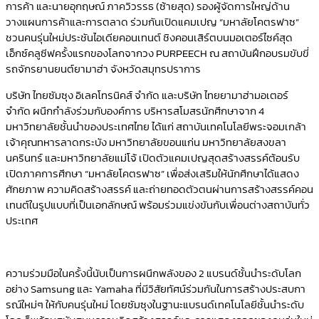
การค้า และนายอุกฤษณ์ ภาควิวรรธ (ซ้ายสุด) รองผู้จัดการใหญ่ด้าน
วางแผนการค้าและการตลาด ร่วมกันเปิดแคมเปญ “มหาลัยโคตรฟาซ”
ชวนคนรุ่นใหม่ประชันไอเดียคอนเทนต์ ชิงคอนเสิร์ตบนมอเตอร์ไซค์สุด
เอ็กซ์คลูซีฟครั้งแรกของโลกจากวง PURPEECH ณ สถาบันฝึกอบรมขับขี่
รถจักรยานยนต์ยามาฮ่า จังหวัดสมุทรปราการ
บริษัท ไทยซัมซุง อิเลคโทรนิคส์ จำกัด และบริษัท ไทยยามาฮ่ามอเตอร์
จำกัด ผนึกกำลังร่วมกับองค์การ บริหารสโมสรนักศึกษาจาก 4
มหาวิทยาลัยชั้นนำของประเทศไทย ได้แก่ สถาบันเทคโนโลยีพระจอมเกล้า
เจ้าคุณทหารลาดกระบัง มหาวิทยาลัยขอนแก่น มหาวิทยาลัยสงขลา
นครินทร์ และมหาวิทยาลัยแม่โจ้ เปิดตัวแคมเปญสุดสร้างสรรค์ต้อนรับ
เปิดภาคการศึกษา “มหาลัยโคตรฟาซ” เพื่อส่งเสริมให้นักศึกษาได้แสดง
ศักยภาพ ความคิดสร้างสรรค์ และถ่ายทอดตัวตนผ่านการสร้างสรรค์คอน
เทนต์ในรูปแบบที่เป็นเอกลักษณ์ พร้อมร่วมแข่งขันกับเพื่อนต่างสถาบันทั่ว
ประเทศ
ความร่วมมือในครั้งนี้นับเป็นการผนึกพลังของ 2 แบรนด์ชั้นนำระดับโลก
อย่าง Samsung และ Yamaha ที่มีวิสัยทัศน์ร่วมกันในการสร้างประสบกา
รณ์ใหม่ๆ ให้กับคนรุ่นใหม่ โดยซัมซุงในฐานะแบรนด์เทคโนโลยีชั้นนำระดับ