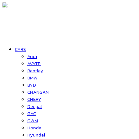
CARS
Audi
AVATR
Bentley
BMW
BYD
CHANGAN
CHERY
Deepal
GAC
GWM
Honda
Hyundai