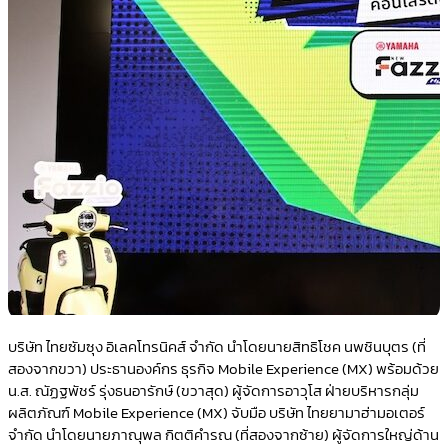
บริษัท ไทยซัมซุง อิเลคโทรนิคส์ จำกัด นำโดยนายสิทธิโชค นพชินบุตร (ที่
สองจากขวา) ประธานองค์กร ธุรกิจ Mobile Experience (MX) พร้อมด้วย
น.ส. ณัฏฐพัชร์ รุ่งธนอารักษ์ (ขวาสุด) ผู้จัดการอาวุโส ฝ่ายบริหารกลุ่ม
ผลิตภัณฑ์ Mobile Experience (MX) จับมือ บริษัท ไทยยามาฮ่ามอเตอร์
จำกัด นำโดยนายภาณุพล กิตติคำรณ (ที่สองจากซ้าย) ผู้จัดการใหญ่ด้าน