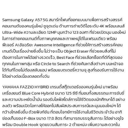
Samsung Galaxy A57 5G สมาร์ทโฟนที่ออกแบบมาเพื่อการสร้างสรรค์
คอนเทนต์ของคนรุ่นใหม่ ชูจุดเด่น ด้านการถ่ายวิดีโอระดับ 4K พร้อมเลนส์
Ultra-Wide ความละเอียด 12MP มุมกว้าง 123 องศา ที่ช่วยเปิดมุม มองใหม่
ในการถ่ายคอนเทนต์ทั้งภาพบุคคลและภาพหมู่ได้ในเฟรมเดียว พร้อม
ฟีเจอร์ AI อัจฉริยะ Awesome Intelligence ที่ช่วยให้การสร้างสรรค์คอน
เทนต์เป็นเรื่องง่ายยิ่งขึ้น ไม่ว่าจะเป็น Object Eraser ที่ช่วยลบสิ่งที่ไม่
ต้องการในภาพได้อย่างรวดเร็ว, Best Face ที่ช่วยเลือกช็อตที่ดีที่สุดของ
ทุกคนในภาพกลุ่ม หรือ Circle to Search ที่ช่วยค้นหาสิ่งต่างๆ บนหน้าจอ
ได้ทันทีโดยไม่ต้องสลับแอป พร้อมแบตเตอรี่ความจุ สูงที่รองรับการใช้งาน
ได้อย่างต่อเนื่องตลอดทั้งวัน
YAMAHA FAZZIO HYBRID เทรนดี้สกู๊ตเตอร์ของคนรุ่นใหม่ มาพร้อม
เครื่องยนต์ Blue Core Hybrid ขนาด 125 ซีซี ที่มอบทั้งสมรรถนะการขับขี่
และความประหยัดน้ำมัน รองรับไลฟ์สไตล์การใช้ชีวิตของนักศึกษาได้ อย่าง
ลงตัว พร้อมเปิดโอกาสให้ออกไปสัมผัสประสบการณ์และมุมมองใหม่ๆ ได้
กว้างไกลยิ่งขึ้น ด้วยฟังก์ชัน ที่ตอบโจทย์การใช้งานในชีวิตประจำวัน อาทิ
ช่องเก็บของ F-Box ขนาด 17.8 ลิตร ที่สามารถบรรจุสัมภาระ ได้อย่างจุใจ
พร้อม Double Hook จุดแขวนสัมภาระ 2 ตำแหน่ง เพิ่มความสะดวกใน