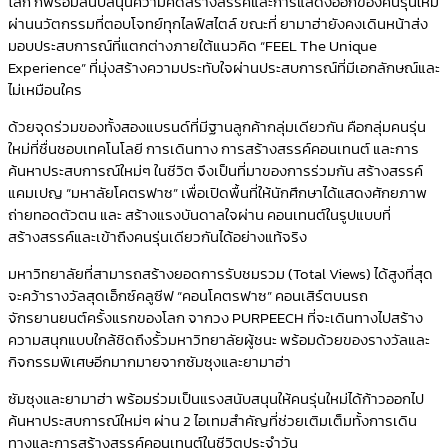
โลก ก็พร้อมสนับสนุนความคิดสร้างสรรค์และการแสดงออกของคนรุ่นใหม่
ผ่านนวัตกรรมที่ตอบโจทย์ทุกไลฟ์สไตล์ ขณะที่ ยามาฮ่ายังคงเดินหน้าส่ง
มอบประสบการณ์ที่แตกต่างภายใต้แนวคิด “FEEL The Unique
Experience” ที่มุ่งสร้างความประทับใจผ่านประสบการณ์ที่มีเอกลักษณ์และ
ไม่เหมือนใคร
ด้วยจุดร่วมของทั้งสองแบรนด์ที่มีฐานลูกค้ากลุ่มเดียวกัน คือกลุ่มคนรุ่น
ใหม่ที่ชื่นชอบเทคโนโลยี การเดินทาง การสร้างสรรค์คอนเทนต์ และการ
ค้นหาประสบการณ์ใหม่ๆ ในชีวิต จึงเป็นที่มาของการร่วมกัน สร้างสรรค์
แคมเปญ “มหาลัยโคตรฟาซ” เพื่อเปิดพื้นที่ให้นักศึกษาได้แสดงศักยภาพ
ถ่ายทอดตัวตน และ สร้างแรงบันดาลใจผ่าน คอนเทนต์ในรูปแบบที่
สร้างสรรค์และเข้าถึงคนรุ่นเดียวกันได้อย่างแท้จริง
มหาวิทยาลัยที่สามารถสร้างยอดการรับชมรวม (Total Views) ได้สูงที่สุด
จะคว้ารางวัลสุดเอ็กซ์คลูซีฟ “คอนโคตรฟาซ” คอนเสิร์ตบนรถ
จักรยานยนต์ครั้งแรกของโลก จากวง PURPEECH ที่จะเดินทางไปสร้าง
ความสนุกแบบใกล้ชิดถึงรั้วมหาวิทยาลัยผู้ชนะ พร้อมด้วยของรางวัลและ
กิจกรรมพิเศษอีกมากมายจากซัมซุงและยามาฮ่า
ซัมซุงและยามาฮ่า พร้อมร่วมเป็นแรงสนับสนุนให้คนรุ่นใหม่ได้ก้าวออกไป
ค้นหาประสบการณ์ใหม่ๆ ผ่าน 2 ไอเทมสำคัญที่ช่วยเติมเต็มทั้งการเดิน
ทางและการสร้างสรรค์คอนเทนต์ในชีวิตประจำวัน