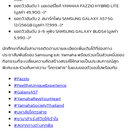
ยอดวิวอันดับ 1: มอเตอร์ไซค์ YAMAHA FAZZIO HYBRID LITE
(มูลค่า 49,900.-)*
ยอดวิวอันดับ 2: สมาร์ทโฟน SAMSUNG GALAXY A57 5G
12/256GB (มูลค่า 17,999.-)*
ยอดวิวอันดับ 3-9: หูฟัง SAMSUNG GALAXY BUDS4 (มูลค่า
5,990.-)*
นักศึกษาที่สนใจสามารถติดตามรายละเอียดเพิ่มเติมได้ที่ช่องทาง
ประชาสัมพันธ์ของ Samsung และ Yamaha พร้อมร่วมเป็นส่วนหนึ่งของ
กิจกรรมที่จะเปลี่ยนความคิดสร้างสรรค์ให้กลายเป็นประสบการณ์สุด
พิเศษ และร่วมค้นหาความ “โคตรฟาซ” ในแบบของตัวเองไปพร้อมกัน
#Fazzio
#FeeltheUniqueExperience
#GalaxyA57
#YamahaRevsYourHeart
#YamahaSocietyThailand
#มหาลัยโคตรฟาซ
#ยามาฮ่าเร่งชีวิตให้เร้าใจ
#สุดทุกทางต่างทุกฟีล