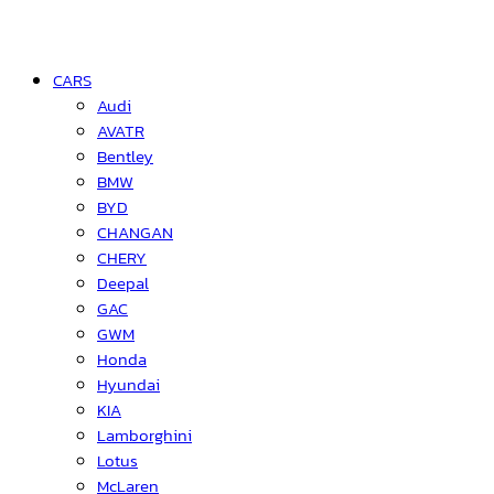
CARS
Audi
AVATR
Bentley
BMW
BYD
CHANGAN
CHERY
Deepal
GAC
GWM
Honda
Hyundai
KIA
Lamborghini
Lotus
McLaren