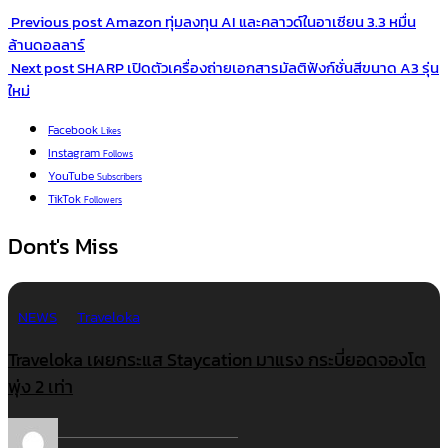
Previous post
Amazon ทุ่มลงทุน AI และคลาวด์ในอาเซียน 3.3 หมื่น
ล้านดอลลาร์
Next post
SHARP เปิดตัวเครื่องถ่ายเอกสารมัลติฟังก์ชั่นสีขนาด A3 รุ่น
ใหม่
Facebook
Likes
Instagram
Follows
YouTube
Subscribers
TikTok
Followers
Dont's Miss
NEWS
Traveloka
Traveloka เผยกระแส Staycation มาแรง กระบี่ยอดจองโต
พุ่ง 2 เท่า