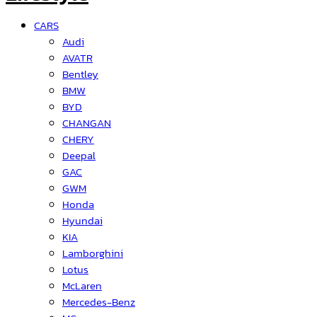
CARS
Audi
AVATR
Bentley
BMW
BYD
CHANGAN
CHERY
Deepal
GAC
GWM
Honda
Hyundai
KIA
Lamborghini
Lotus
McLaren
Mercedes-Benz