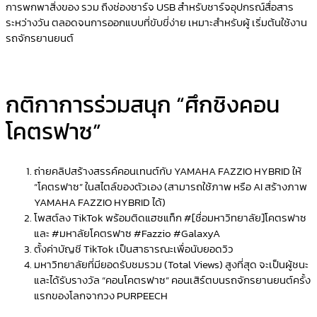
การพกพาสิ่งของ รวม ถึงช่องชาร์จ USB สำหรับชาร์จอุปกรณ์สื่อสาร
ระหว่างวัน ตลอดจนการออกแบบที่ขับขี่ง่าย เหมาะสำหรับผู้ เริ่มต้นใช้งาน
รถจักรยานยนต์
กติกาการร่วมสนุก “ศึกชิงคอน
โคตรฟาซ”
ถ่ายคลิปสร้างสรรค์คอนเทนต์กับ YAMAHA FAZZIO HYBRID ให้
“โคตรฟาซ” ในสไตล์ของตัวเอง (สามารถใช้ภาพ หรือ AI สร้างภาพ
YAMAHA FAZZIO HYBRID ได้)
โพสต์ลง TikTok พร้อมติดแฮชแท็ก #[ชื่อมหาวิทยาลัย]โคตรฟาซ
และ #มหาลัยโคตรฟาซ #Fazzio #GalaxyA
ตั้งค่าบัญชี TikTok เป็นสาธารณะเพื่อนับยอดวิว
มหาวิทยาลัยที่มียอดรับชมรวม (Total Views) สูงที่สุด จะเป็นผู้ชนะ
และได้รับรางวัล “คอนโคตรฟาซ” คอนเสิร์ตบนรถจักรยานยนต์ครั้ง
แรกของโลกจากวง PURPEECH