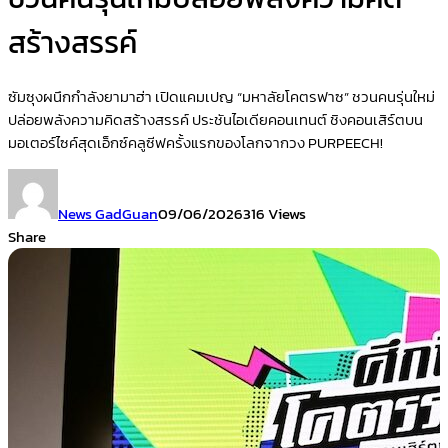
สร้างสรรค์
ซัมซุงผนึกกำลังยามาฮ่า เปิดแคมเปญ “มหาลัยโคตรฟาซ” ชวนคนรุ่นใหม่
ปล่อยพลังความคิดสร้างสรรค์ ประชันไอเดียคอนเทนต์ ชิงคอนเสิร์ตบน
มอเตอร์ไซค์สุดเอ็กซ์คลูซีฟครั้งแรกของโลกจากวง PURPEECH!
News GadGuan
09/06/2026
316 Views
Share