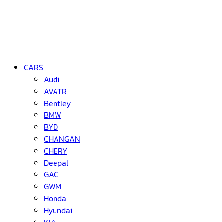
CARS
Audi
AVATR
Bentley
BMW
BYD
CHANGAN
CHERY
Deepal
GAC
GWM
Honda
Hyundai