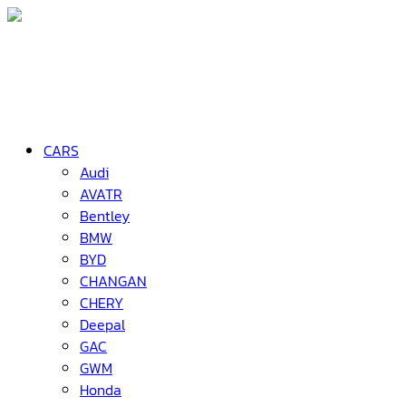
CARS
Audi
AVATR
Bentley
BMW
BYD
CHANGAN
CHERY
Deepal
GAC
GWM
Honda