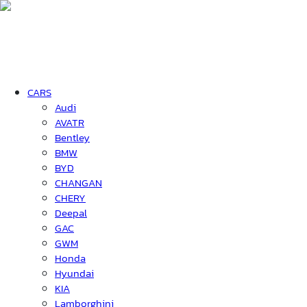
CARS
Audi
AVATR
Bentley
BMW
BYD
CHANGAN
CHERY
Deepal
GAC
GWM
Honda
Hyundai
KIA
Lamborghini