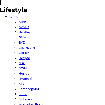
CARS
Audi
AVATR
Bentley
BMW
BYD
CHANGAN
CHERY
Deepal
GAC
GWM
Honda
Hyundai
KIA
Lamborghini
Lotus
McLaren
Mercedes-Benz