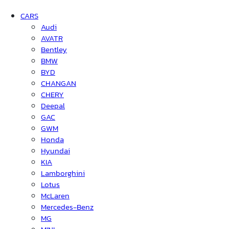
CARS
Audi
AVATR
Bentley
BMW
BYD
CHANGAN
CHERY
Deepal
GAC
GWM
Honda
Hyundai
KIA
Lamborghini
Lotus
McLaren
Mercedes-Benz
MG