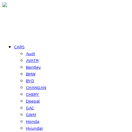
CARS
Audi
AVATR
Bentley
BMW
BYD
CHANGAN
CHERY
Deepal
GAC
GWM
Honda
Hyundai