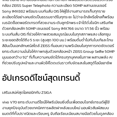
กล้อง ZEISS Super Telephoto ความละเอียด 50MP ผสานเซนเซอร์
Sony IMX882 พร้อมระบบกันสั่น OIS ให้ผู้ใช้งานสามารถเก็บทุกราย
ละเอียดได้อย่างคมชัดเป็นธรรมชาติในทุกระยะ ไม่ว่าจะใกล้หรือไกลก็พร้อม
เนรมิตช็อตพอร์ตเทรตที่สวยงามระดับลูกรักพระเจ้าได้ดั่งใจนึก เสริมทัพ
ด้วยกล้องหลัก 50MP เซนเซอร์ Sony IMX766 ขนาด 1/1.56 นิ้ว พร้อม
ระบบกันสั่น OIS ที่ช่วยให้ภาพสวยสมบูรณ์แบบในทุกสภาพแสง เลือกซูม
ระยะยอดฮิตได้ถึง 5 ระยะ (สูงสุด 100 มม.) พร้อมดื่มด่ำไปกับโบเก้และโทน
สีอันเป็นเอกลักษณ์สไตล์ ZEISS ที่มอบความพรีเมียมในทุกการกดชัตเตอร์
ยกระดับความมั่นใจให้ภาพกลุ่มด้วยกล้องหน้า ZEISS Group Selfie 50MP
มุมมองกว้าง 92° ที่เก็บความคมชัดได้ครบทุกบุคคลในภาพ ผสานพลัง AI
ที่ช่วยปรับรูปหน้าและงานผิวให้โดดเด่นราวกับจัดแสงในสตูดิโอมืออาชีพ
อัปเกรดดีไซน์สุดเทรนดี้
เสริมเสน่ห์สุดไอคอนิกกับ ZSIGA
vivo V70 ยกระดับงานดีไซน์ให้พรีเมียมยิ่งขึ้นเพื่อตอบโจทย์เทรนด์ผู้ใช้
งานยุคปัจจุบันด้วยเทคนิคการผลิตฝาหลังแบบใหม่ มอบผิวสัมผัสแบบ
แมตต์ที่ทั้งปราณีตและเรียบหรู จับถือเรียบเนียนสบายมือด้วยโมดูลกล้อง