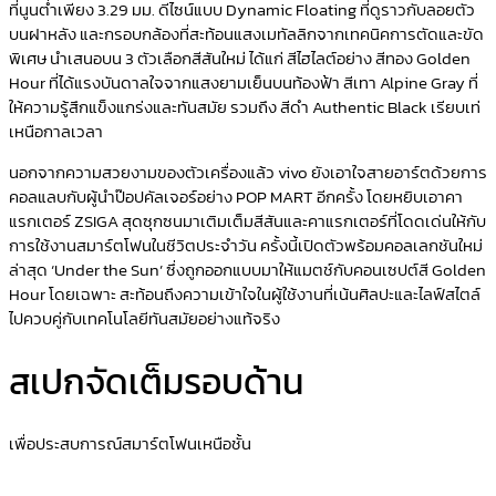
ที่นูนต่ำเพียง 3.29 มม. ดีไซน์แบบ Dynamic Floating ที่ดูราวกับลอยตัว
บนฝาหลัง และกรอบกล้องที่สะท้อนแสงเมทัลลิกจากเทคนิคการตัดและขัด
พิเศษ นำเสนอบน 3 ตัวเลือกสีสันใหม่ ได้แก่ สีไฮไลต์อย่าง สีทอง Golden
Hour ที่ได้แรงบันดาลใจจากแสงยามเย็นบนท้องฟ้า สีเทา Alpine Gray ที่
ให้ความรู้สึกแข็งแกร่งและทันสมัย รวมถึง สีดำ Authentic Black เรียบเท่
เหนือกาลเวลา
นอกจากความสวยงามของตัวเครื่องแล้ว vivo ยังเอาใจสายอาร์ตด้วยการ
คอลแลบกับผู้นำป๊อปคัลเจอร์อย่าง POP MART อีกครั้ง โดยหยิบเอาคา
แรกเตอร์ ZSIGA สุดซุกซนมาเติมเต็มสีสันและคาแรกเตอร์ที่โดดเด่นให้กับ
การใช้งานสมาร์ตโฟนในชีวิตประจำวัน ครั้งนี้เปิดตัวพร้อมคอลเลกชันใหม่
ล่าสุด ‘Under the Sun’ ซึ่งถูกออกแบบมาให้แมตช์กับคอนเซปต์สี Golden
Hour โดยเฉพาะ สะท้อนถึงความเข้าใจในผู้ใช้งานที่เน้นศิลปะและไลฟ์สไตล์
ไปควบคู่กับเทคโนโลยีทันสมัยอย่างแท้จริง
สเปกจัดเต็มรอบด้าน
เพื่อประสบการณ์สมาร์ตโฟนเหนือชั้น