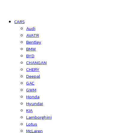
CARS
Audi
AVATR
Bentley
BMW
BYD
CHANGAN
CHERY
Deepal
GAC
GWM
Honda
Hyundai
KIA
Lamborghini
Lotus
McLaren