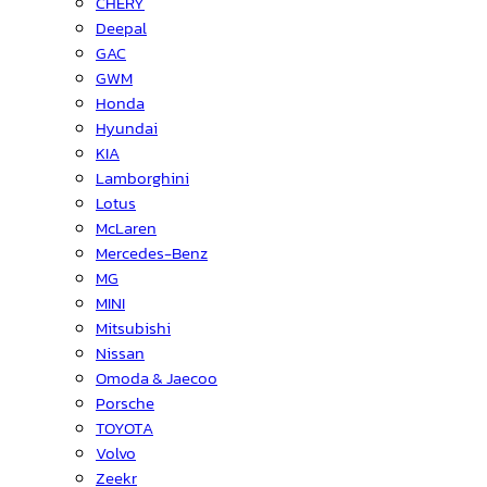
CHERY
Deepal
GAC
GWM
Honda
Hyundai
KIA
Lamborghini
Lotus
McLaren
Mercedes-Benz
MG
MINI
Mitsubishi
Nissan
Omoda & Jaecoo
Porsche
TOYOTA
Volvo
Zeekr