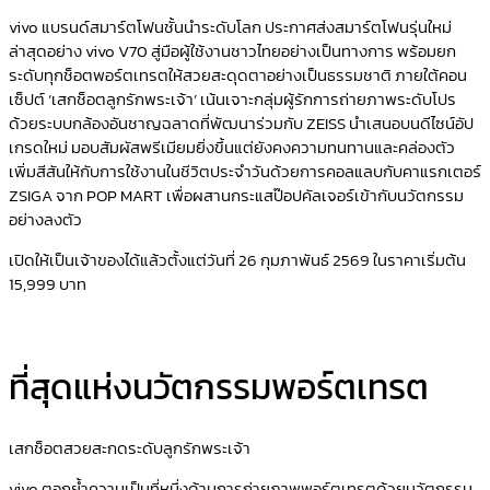
vivo แบรนด์สมาร์ตโฟนชั้นนำระดับโลก ประกาศส่งสมาร์ตโฟนรุ่นใหม่
ล่าสุดอย่าง vivo V70 สู่มือผู้ใช้งานชาวไทยอย่างเป็นทางการ พร้อมยก
ระดับทุกช็อตพอร์ตเทรตให้สวยสะดุดตาอย่างเป็นธรรมชาติ ภายใต้คอน
เซ็ปต์ ‘เสกช็อตลูกรักพระเจ้า’ เน้นเจาะกลุ่มผู้รักการถ่ายภาพระดับโปร
ด้วยระบบกล้องอันชาญฉลาดที่พัฒนาร่วมกับ ZEISS นำเสนอบนดีไซน์อัป
เกรดใหม่ มอบสัมผัสพรีเมียมยิ่งขึ้นแต่ยังคงความทนทานและคล่องตัว
เพิ่มสีสันให้กับการใช้งานในชีวิตประจำวันด้วยการคอลแลบกับคาแรกเตอร์
ZSIGA จาก POP MART เพื่อผสานกระแสป๊อปคัลเจอร์เข้ากับนวัตกรรม
อย่างลงตัว
เปิดให้เป็นเจ้าของได้แล้วตั้งแต่วันที่ 26 กุมภาพันธ์ 2569 ในราคาเริ่มต้น
15,999 บาท
ที่สุดแห่งนวัตกรรมพอร์ตเทรต
เสกช็อตสวยสะกดระดับลูกรักพระเจ้า
vivo ตอกย้ำความเป็นที่หนึ่งด้านการถ่ายภาพพอร์ตเทรตด้วยนวัตกรรม