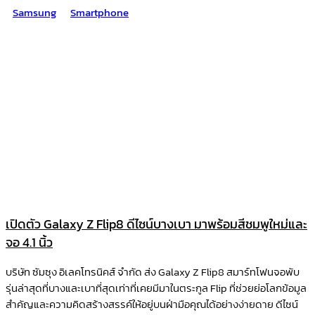
Samsung
Smartphone
เปิดตัว Galaxy Z Flip8 ดีไซน์บางเบา มาพร้อมสีชมพูใหม่และ
จอ 4.1 นิ้ว
บริษัท ซัมซุง อิเลคโทรนิคส์ จำกัด ส่ง Galaxy Z Flip8 สมาร์ทโฟนจอพับ
รุ่นล่าสุดที่บางและเบาที่สุดเท่าที่เคยมีมาในตระกูล Flip ที่ช่วยย่อโลกข้อมูล
สำคัญและความคิดสร้างสรรค์ให้อยู่บนฝ่ามือคุณได้อย่างง่ายดาย ดีไซน์