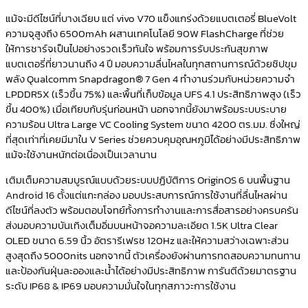
แม้จะมีดีไซน์ที่บางเฉียบ แต่ vivo V70 แข็งแกร่งด้วยแบตเตอรี่ BlueVolt
ความจุสูงถึง 6500mAh ผสานเทคโนโลยี 90W FlashCharge ที่ช่วย
ให้การชาร์จเป็นไปอย่างรวดเร็วทันใจ พร้อมการรับประกันสุขภาพ
แบตเตอรี่ที่ยาวนานถึง 4 ปี มอบความลื่นไหลในทุกสถานการณ์ด้วยชิปขุม
พลัง Qualcomm Snapdragon® 7 Gen 4 ทำงานร่วมกับหน่วยความจำ
LPDDR5X (เร็วขึ้น 75%) และพื้นที่เก็บข้อมูล UFS 4.1 ประสิทธิภาพสูง (เร็ว
ขึ้น 400%) เมื่อเทียบกับรุ่นก่อนหน้า นอกจากนี้ยังมาพร้อมระบบระบาย
ความร้อน Ultra Large VC Cooling System ขนาด 4200 ตร.มม. ซึ่งใหญ่
ที่สุดเท่าที่เคยมีมาใน V Series ช่วยควบคุมอุณหภูมิได้อย่างมีประสิทธิภาพ
แม้จะใช้งานหนักต่อเนื่องเป็นเวลานาน
เติมเต็มความสมบูรณ์แบบด้วยระบบปฏิบัติการ OriginOS 6 บนพื้นฐาน
Android 16 ตั้งแต่แกะกล่อง มอบประสบการณ์การใช้งานที่ลื่นไหลผ่าน
ดีไซน์ที่ลงตัว พร้อมตอบโจทย์ทั้งการทำงานและการสื่อสารอย่างครบครัน
ส่งมอบความบันเทิงเต็มอิ่มบนหน้าจอความละเอียด 1.5K Ultra Clear
OLED ขนาด 6.59 นิ้ว อัตรารีเฟรช 120Hz และให้ความสว่างเฉพาะส่วน
สูงสุดถึง 5000nits นอกจากนี้ ตัวเครื่องยังผ่านการทดสอบความทนทาน
และป้องกันฝุ่นละอองและน้ำได้อย่างมีประสิทธิภาพ การันตีด้วยมาตรฐาน
ระดับ IP68 & IP69 มอบความมั่นใจในทุกสภาวะการใช้งาน