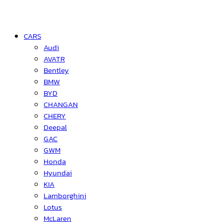
CARS
Audi
AVATR
Bentley
BMW
BYD
CHANGAN
CHERY
Deepal
GAC
GWM
Honda
Hyundai
KIA
Lamborghini
Lotus
McLaren