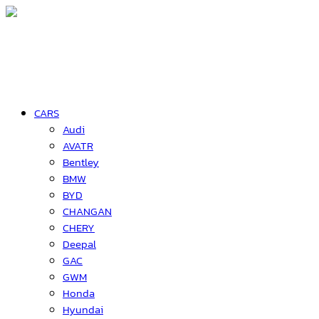
CARS
Audi
AVATR
Bentley
BMW
BYD
CHANGAN
CHERY
Deepal
GAC
GWM
Honda
Hyundai