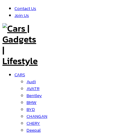
Contact Us
Join Us
CARS
Audi
AVATR
Bentley
BMW
BYD
CHANGAN
CHERY
Deepal