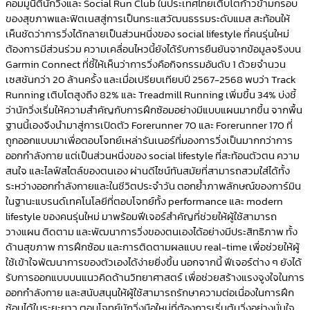
คอมมูนิตี้นักวิ่งและ Social Run Club ในประเทศไทยเติบโตก้าวข้ามกรอบ
ของสุขภาพและฟิตเนสสู่การเป็นกระแสวัฒนธรรมระดับแมส สะท้อนให้
เห็นชัดว่าการวิ่งได้กลายเป็นส่วนหนึ่งของ social lifestyle ที่คนรุ่นใหม่
ต้องการมีส่วนร่วม ความเคลื่อนไหวนี้ยังได้รับการยืนยันจากข้อมูลจริงบน
Garmin Connect ที่ชี้ให้เห็นว่าการวิ่งคือกิจกรรมอันดับ 1 ด้วยจำนวน
เซสชันกว่า 20 ล้านครั้ง และเมื่อเปรียบเทียบปี 2567-2568 พบว่า Track
Running เติบโตสูงถึง 82% และ Treadmill Running เพิ่มขึ้น 34% บ่งชี้
ว่านักวิ่งเริ่มให้ความสำคัญกับการฝึกซ้อมอย่างมีแบบแผนมากขึ้น จากพื้น
ฐานนี้เองจึงนำมาสู่การเปิดตัว Forerunner 70 และ Forerunner 170 ที่
ถูกออกแบบมาเพื่อตอบโจทย์เหล่ารันเนอร์ที่มองการวิ่งเป็นมากกว่าการ
ออกกำลังกาย แต่เป็นส่วนหนึ่งของ social lifestyle ที่สะท้อนตัวตน ความ
สนใจ และไลฟ์สไตล์ของตนเอง ผ่านดีไซน์ทันสมัยที่สามารถสวมใส่ได้ทั้ง
ระหว่างออกกำลังกายและในชีวิตประจำวัน ตอกย้ำภาพลักษณ์ของการ์มิน
ในฐานะแบรนด์เทคโนโลยีที่ตอบโจทย์ทั้ง performance และ modern
lifestyle ของคนรุ่นใหม่ มาพร้อมฟีเจอร์สำคัญที่ช่วยให้ผู้ใช้สามารถ
วางแผน ติดตาม และพัฒนาการวิ่งของตนเองได้อย่างมีประสิทธิภาพ ทั้ง
ด้านสุขภาพ การฝึกซ้อม และการติดตามผลแบบ real-time เพื่อช่วยให้ผู้
ใช้เข้าใจพัฒนาการของตัวเองได้ง่ายยิ่งขึ้น นอกจากนี้ ฟีเจอร์ต่าง ๆ ยังได้
รับการออกแบบบนแนวคิดด้านวิทยาศาสตร์ เพื่อช่วยสร้างแรงจูงใจในการ
ออกกำลังกาย และสนับสนุนให้ผู้ใช้สามารถรักษาความต่อเนื่องในการฝึก
ซ้อมได้ในระยะยาว ตอบโจทย์นักวิ่งมือใหม่ที่ต้องการเริ่มต้นวิ่งอย่างมั่นใจ