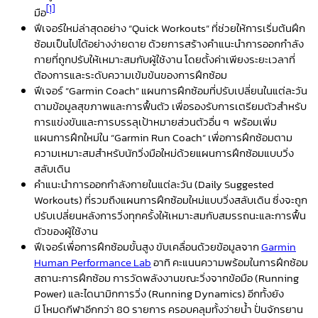
[1]
มือ
ฟีเจอร์ใหม่ล่าสุดอย่าง
“Quick Workouts”
ที่ช่วยให้การเริ่มต้นฝึก
ซ้อมเป็นไปได้อย่างง่ายดาย ด้วยการสร้างคำแนะนำการออกกำลัง
กายที่ถูกปรับให้เหมาะสมกับผู้ใช้งาน โดยตั้งค่าเพียงระยะเวลาที่
ต้องการและระดับความเข้มข้นของการฝึกซ้อม
ฟีเจอร์
“Garmin Coach”
แผนการฝึกซ้อมที่ปรับเปลี่ยนในแต่ละวัน
ตามข้อมูลสุขภาพและการฟื้นตัว เพื่อรองรับการเตรียมตัวสำหรับ
การแข่งขันและการบรรลุเป้าหมายส่วนตัวอื่น ๆ
พร้อมเพิ่ม
แผนการฝึกใหม่ใน
“Garmin Run Coach”
เพื่อการฝึกซ้อมตาม
ความเหมาะสมสำหรับนักวิ่งมือใหม่ด้วยแผนการฝึกซ้อมแบบวิ่ง
สลับเดิน
คำแนะนำการออกกำลังกายในแต่ละวัน
(Daily Suggested
Workouts)
ที่รวมถึงแผนการฝึกซ้อมใหม่แบบวิ่งสลับเดิน ซึ่งจะถูก
ปรับเปลี่ยนหลังการวิ่งทุกครั้งให้เหมาะสมกับสมรรถนะและการฟื้น
ตัวของผู้ใช้งาน
ฟีเจอร์เพื่อการฝึกซ้อมขั้นสูง
ขับเคลื่อนด้วยข้อมูลจาก
Garmin
Human Performance Lab
อาทิ คะแนนความพร้อมในการฝึกซ้อม
สถานะการฝึกซ้อม การวัดพลังงานขณะวิ่งจากข้อมือ (
Running
Power)
และไดนามิกการวิ่ง (
Running Dynamics)
อีกทั้งยัง
มี โหมดกีฬาอีกกว่า
80
รายการ
ครอบคลุมทั้งว่ายน้ำ ปั่นจักรยาน