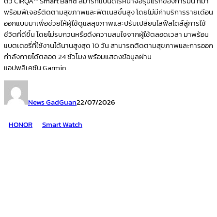
ตัว CIRQA™ Smart Band สมาร์ทแบนด์ไร้หน้าจอรุ่นแรกของการ์มิน ที่มา
พร้อมฟีเจอร์ติดตามสุขภาพและฟิตเนสขั้นสูง โดยไม่มีค่าบริการรายเดือน
ออกแบบมาเพื่อช่วยให้ผู้ใช้ดูแลสุขภาพและปรับเปลี่ยนไลฟ์สไตล์สู่การใช้
ชีวิตที่ดีขึ้น โดยไม่รบกวนหรือดึงความสนใจจากผู้ใช้ตลอดเวลา มาพร้อม
แบตเตอรี่ที่ใช้งานได้นานสูงสุด 10 วัน สามารถติดตามสุขภาพและการออก
กำลังกายได้ตลอด 24 ชั่วโมง พร้อมแสดงข้อมูลผ่าน
แอปพลิเคชัน Garmin...
News GadGuan
22/07/2026
HONOR
Smart Watch