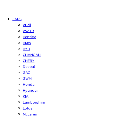
CARS
Audi
AVATR
Bentley
BMW
BYD
CHANGAN
CHERY
Deepal
GAC
GWM
Honda
Hyundai
KIA
Lamborghini
Lotus
McLaren