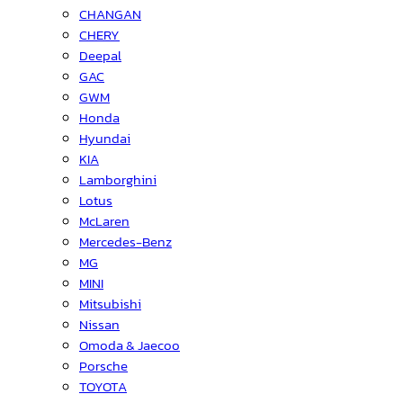
CHANGAN
CHERY
Deepal
GAC
GWM
Honda
Hyundai
KIA
Lamborghini
Lotus
McLaren
Mercedes-Benz
MG
MINI
Mitsubishi
Nissan
Omoda & Jaecoo
Porsche
TOYOTA