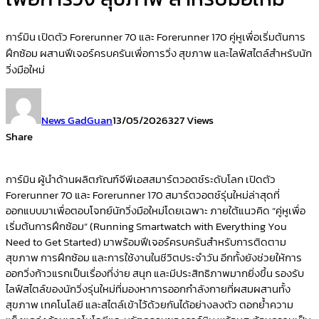
การ์มิน เปิดตัว Forerunner 70 และ Forerunner 170 คู่หูเพื่อเริ่มต้นการ
ฝึกซ้อม ผสานฟีเจอร์ครบครันเพื่อการวิ่ง สุขภาพ และไลฟ์สไตล์สำหรับนัก
วิ่งมือใหม่
News GadGuan
13/05/2026
327 Views
Share
การ์มิน ผู้นำด้านผลิตภัณฑ์จีพีเอสสมาร์ตวอตช์ระดับโลก เปิดตัว
Forerunner 70 และ Forerunner 170 สมาร์ตวอตช์รุ่นใหม่ล่าสุดที่
ออกแบบมาเพื่อตอบโจทย์นักวิ่งมือใหม่โดยเฉพาะ ภายใต้แนวคิด “คู่หูเพื่อ
เริ่มต้นการฝึกซ้อม” (Running Smartwatch with Everything You
Need to Get Started) มาพร้อมฟีเจอร์ครบครันสำหรับการติดตาม
สุขภาพ การฝึกซ้อม และการใช้งานในชีวิตประจำวัน อีกทั้งยังช่วยให้การ
ออกวิ่งก้าวแรกเป็นเรื่องที่ง่าย สนุก และมีประสิทธิภาพมากยิ่งขึ้น รองรับ
ไลฟ์สไตล์ของนักวิ่งรุ่นใหม่ที่มองหาการออกกำลังกายที่ผสมผสานทั้ง
สุขภาพ เทคโนโลยี และสไตล์เข้าไว้ด้วยกันได้อย่างลงตัว ตอกย้ำความ