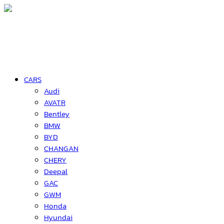
CARS
Audi
AVATR
Bentley
BMW
BYD
CHANGAN
CHERY
Deepal
GAC
GWM
Honda
Hyundai