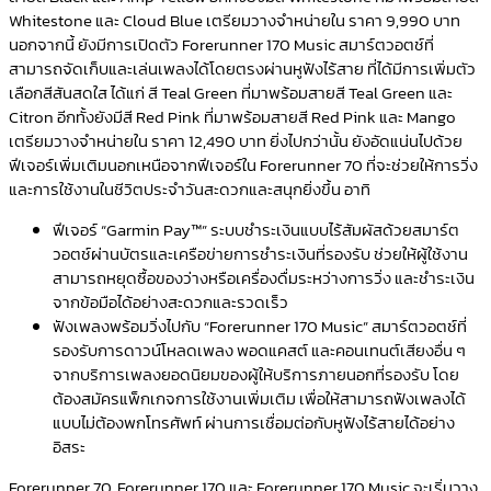
Whitestone และ Cloud Blue เตรียมวางจำหน่ายใน ราคา 9,990 บาท
นอกจากนี้ ยังมีการเปิดตัว Forerunner 170 Music สมาร์ตวอตช์ที่
สามารถจัดเก็บและเล่นเพลงได้โดยตรงผ่านหูฟังไร้สาย ที่ได้มีการเพิ่มตัว
เลือกสีสันสดใส ได้แก่ สี Teal Green ที่มาพร้อมสายสี Teal Green และ
Citron อีกทั้งยังมีสี Red Pink ที่มาพร้อมสายสี Red Pink และ Mango
เตรียมวางจำหน่ายใน ราคา 12,490 บาท ยิ่งไปกว่านั้น ยังอัดแน่นไปด้วย
ฟีเจอร์เพิ่มเติมนอกเหนือจากฟีเจอร์ใน Forerunner 70 ที่จะช่วยให้การวิ่ง
และการใช้งานในชีวิตประจำวันสะดวกและสนุกยิ่งขึ้น อาทิ
ฟีเจอร์ “Garmin Pay™” ระบบชำระเงินแบบไร้สัมผัสด้วยสมาร์ต
วอตช์ผ่านบัตรและเครือข่ายการชำระเงินที่รองรับ ช่วยให้ผู้ใช้งาน
สามารถหยุดซื้อของว่างหรือเครื่องดื่มระหว่างการวิ่ง และชำระเงิน
จากข้อมือได้อย่างสะดวกและรวดเร็ว
ฟังเพลงพร้อมวิ่งไปกับ “Forerunner 170 Music” สมาร์ตวอตช์ที่
รองรับการดาวน์โหลดเพลง พอดแคสต์ และคอนเทนต์เสียงอื่น ๆ
จากบริการเพลงยอดนิยมของผู้ให้บริการภายนอกที่รองรับ โดย
ต้องสมัครแพ็กเกจการใช้งานเพิ่มเติม เพื่อให้สามารถฟังเพลงได้
แบบไม่ต้องพกโทรศัพท์ ผ่านการเชื่อมต่อกับหูฟังไร้สายได้อย่าง
อิสระ
Forerunner 70, Forerunner 170
และ
Forerunner 170 Music
จะเริ่มวาง