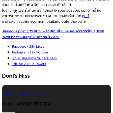
จำหน่ายตั้งแต่วันที่
4
มิถุนายน
2569
เป็นต้นไป
ในฐานะคู่หูเพื่อเริ่มต้นการฝึกซ้อมสำหรับนักวิ่งรุ่นใหม่ นอกจากนี้ ยัง
สามารถติดตามข่าวสารอื่น ๆ เพิ่มเติมของการ์มินได้ที่
ศูนย์
ข่าว
บล็อก
รวมถึง
@garmin_thailand
บนโซเชียลมีเดีย
Previous post
EOS R6 V พร้อมเลนส์ L-Series พาวเวอร์ซูมรุ่นแรก
Next post
แผนธุรกิจ Honda ปี 2026
Facebook
23k
Likes
Instagram
32k
Follows
YouTube
100k
Subscribers
TikTok
23k
Followers
Dont's Miss
NEWS
Omoda & Jaecoo
เปิดตัว JAECOO 6T REEV