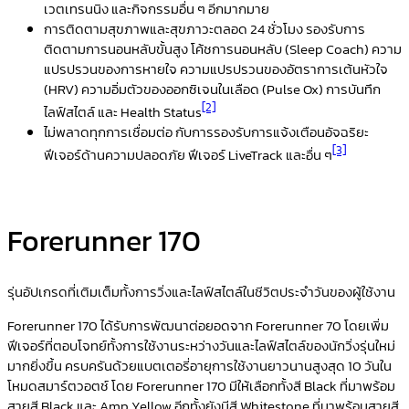
เวตเทรนนิง และกิจกรรมอื่น ๆ อีกมากมาย
การติดตามสุขภาพและสุขภาวะตลอด
24
ชั่วโมง
รองรับการ
ติดตามการนอนหลับขั้นสูง โค้ชการนอนหลับ
(Sleep Coach)
ความ
แปรปรวนของการหายใจ ความแปรปรวนของอัตราการเต้นหัวใจ
(
HRV)
ความอิ่มตัวของออกซิเจนในเลือด
(Pulse Ox)
การบันทึก
[2]
ไลฟ์สไตล์ และ
Health Status
ไม่พลาดทุกการเชื่อมต่อ
กับการรองรับการแจ้งเตือนอัจฉริยะ
[3]
ฟีเจอร์ด้านความปลอดภัย ฟีเจอร์
LiveTrack
และอื่น ๆ
Forerunner 170
รุ่นอัปเกรดที่เติมเต็มทั้งการวิ่งและไลฟ์สไตล์ในชีวิตประจำวันของผู้ใช้งาน
Forerunner 170 ได้รับการพัฒนาต่อยอดจาก Forerunner 70 โดยเพิ่ม
ฟีเจอร์ที่ตอบโจทย์ทั้งการใช้งานระหว่างวันและไลฟ์สไตล์ของนักวิ่งรุ่นใหม่
มากยิ่งขึ้น ครบครันด้วยแบตเตอรี่อายุการใช้งานยาวนานสูงสุด 10 วันใน
โหมดสมาร์ตวอตช์ โดย Forerunner 170 มีให้เลือกทั้งสี Black ที่มาพร้อม
สายสี Black และ Amp Yellow อีกทั้งยังมีสี Whitestone ที่มาพร้อมสายสี