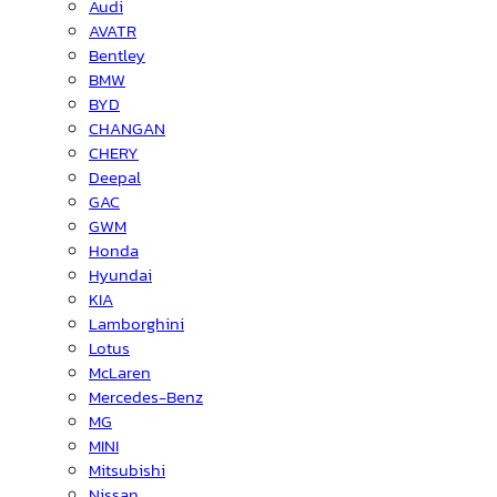
Audi
AVATR
Bentley
BMW
BYD
CHANGAN
CHERY
Deepal
GAC
GWM
Honda
Hyundai
KIA
Lamborghini
Lotus
McLaren
Mercedes-Benz
MG
MINI
Mitsubishi
Nissan