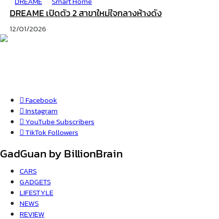
DREAME
Smart Home
DREAME เปิดตัว 2 สาขาใหม่ใจกลางห้างดัง
12/01/2026
Facebook
Instagram
YouTube
Subscribers
TikTok
Followers
GadGuan by BillionBrain
CARS
GADGETS
LIFESTYLE
NEWS
REVIEW