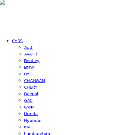
CARS
Audi
AVATR
Bentley
BMW
BYD
CHANGAN
CHERY
Deepal
GAC
GWM
Honda
Hyundai
KIA
Lamborghini