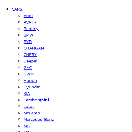
CARS
Audi
AVATR
Bentley
BMW
BYD
CHANGAN
CHERY
Deepal
GAC
GWM
Honda
Hyundai
KIA
Lamborghini
Lotus
McLaren
Mercedes-Benz
MG