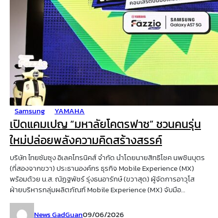
Samsung
YAMAHA
เปิดแคมเปญ “มหาลัยโคตรฟาซ” ชวนคนรุ่น
ใหม่ปล่อยพลังความคิดสร้างสรรค์
บริษัท ไทยซัมซุง อิเลคโทรนิคส์ จำกัด นำโดยนายสิทธิโชค นพชินบุตร
(ที่สองจากขวา) ประธานองค์กร ธุรกิจ Mobile Experience (MX)
พร้อมด้วย น.ส. ณัฏฐพัชร์ รุ่งธนอารักษ์ (ขวาสุด) ผู้จัดการอาวุโส
ฝ่ายบริหารกลุ่มผลิตภัณฑ์ Mobile Experience (MX) จับมือ...
News GadGuan
09/06/2026